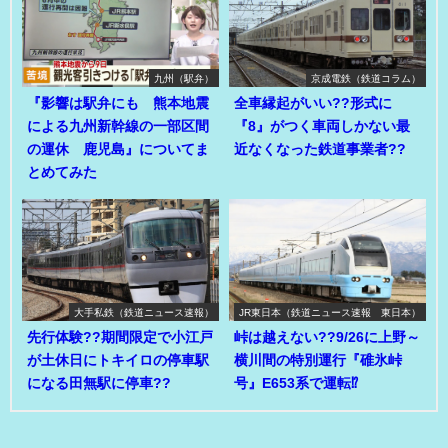
九州（駅弁）
京成電鉄（鉄道コラム）
『影響は駅弁にも 熊本地震
全車縁起がいい??形式に
による九州新幹線の一部区間
『8』がつく車両しかない最
の運休 鹿児島』についてま
近なくなった鉄道事業者??
とめてみた
大手私鉄（鉄道ニュース速報）
JR東日本（鉄道ニュース速報 東日本）
先行体験??期間限定で小江戸
峠は越えない??9/26に上野～
が土休日にトキイロの停車駅
横川間の特別運行『碓氷峠
になる田無駅に停車??
号』E653系で運転⁉