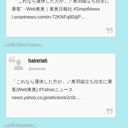
"「これなら運休した方が」／奥羽線立ち往生に
乗客" - Web東奥｜東奥日報社 #SmartNews
l.smartnews.com/m-72KNFq80/jjP…
（出典 @NeroTsugaru）
haireriah
@haireriah
「これなら運休した方が」／奥羽線立ち往生に乗
客(Web東奥) #Yahooニュース
news.yahoo.co.jp/articles/e2c0c…
（出典 @haireriah）