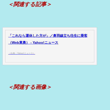
＜関連する記事＞
「これなら運休した方が」／奥羽線立ち往生に乗客
（Web東奥） - Yahoo!ニュース
（出典：Yahoo!ニュース）
＜関連する画像＞