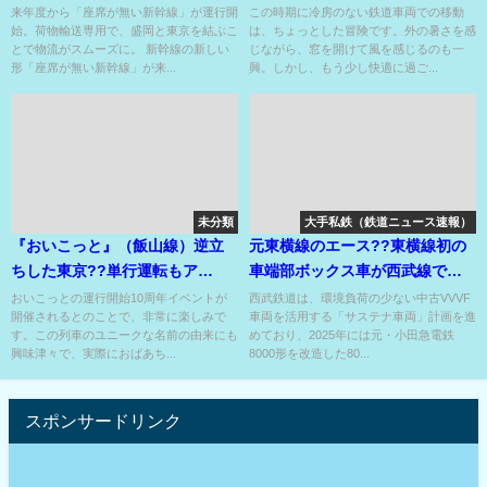
ー間の運行のダイヤが有力⁉
鉄道車両』??
来年度から「座席が無い新幹線」が運行開
この時期に冷房のない鉄道車両での移動
始。荷物輸送専用で、盛岡と東京を結ぶこ
は、ちょっとした冒険です。外の暑さを感
とで物流がスムーズに。 新幹線の新しい
じながら、窓を開けて風を感じるのも一
形「座席が無い新幹線」が来...
興。しかし、もう少し快適に過ご...
未分類
大手私鉄（鉄道ニュース速報）
『おいこっと』（飯山線）逆立
元東横線のエース??東横線初の
ちした東京??単行運転もア
車端部ボックス車が西武線で半
リ〼！
自動ドアスイッチ付でデビュ
おいこっとの運行開始10周年イベントが
西武鉄道は、環境負荷の少ない中古VVVF
開催されるとのことで、非常に楽しみで
車両を活用する「サステナ車両」計画を進
ー??
す。この列車のユニークな名前の由来にも
めており、2025年には元・小田急電鉄
興味津々で、実際におばあち...
8000形を改造した80...
スポンサードリンク