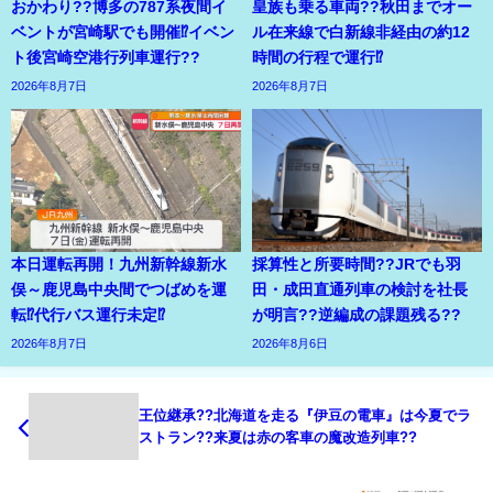
おかわり??博多の787系夜間イ
皇族も乗る車両??秋田までオー
ベントが宮崎駅でも開催⁉イベン
ル在来線で白新線非経由の約12
ト後宮崎空港行列車運行??
時間の行程で運行⁉
2026年8月7日
2026年8月7日
本日運転再開！九州新幹線新水
採算性と所要時間??JRでも羽
俣～鹿児島中央間でつばめを運
田・成田直通列車の検討を社長
転⁉代行バス運行未定⁉
が明言??逆編成の課題残る??
2026年8月7日
2026年8月6日
王位継承??北海道を走る『伊豆の電車』は今夏でラ
ストラン??来夏は赤の客車の魔改造列車??