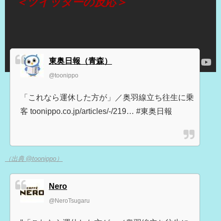
＜ツイッターの反応＞
東奥日報（青森）
@toonippo
「これなら運休した方が」／奥羽線立ち往生に乗
客 toonippo.co.jp/articles/-/219… #東奥日報
（出典 @toonippo）
Nero
@NeroTsugaru