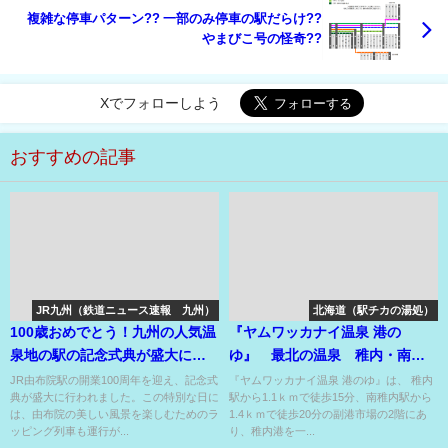
複雑な停車パターン?? 一部のみ停車の駅だらけ??
やまびこ号の怪奇??
Xでフォローしよう
おすすめの記事
JR九州（鉄道ニュース速報 九州）
北海道（駅チカの湯処）
100歳おめでとう！九州の人気温
『ヤムワッカナイ温泉 港の
泉地の駅の記念式典が盛大に！
ゆ』 最北の温泉 稚内・南稚
定期特急列車にもロゴマーク!!
内駅から徒歩OK！
JR由布院駅の開業100周年を迎え、記念式
『ヤムワッカナイ温泉 港のゆ』は、 稚内
典が盛大に行われました。この特別な日に
駅から1.1ｋｍで徒歩15分、南稚内駅から
は、由布院の美しい風景を楽しむためのラ
1.4ｋｍで徒歩20分の副港市場の2階にあ
ッピング列車も運行が...
り、稚内港を一...