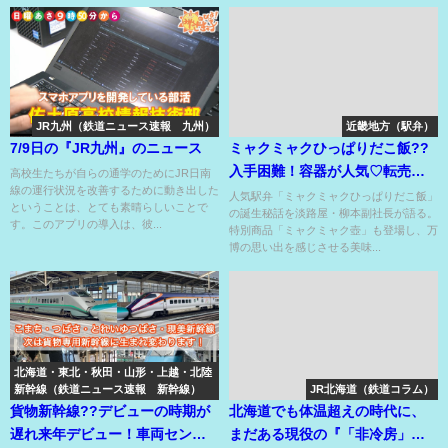
JR九州（鉄道ニュース速報 九州）
近畿地方（駅弁）
7/9日の『JR九州』のニュース
ミャクミャクひっぱりだこ飯??
入手困難！容器が人気♡転売ヤ
高校生たちが自らの通学のためにJR日南
線の運行状況を改善するために動き出した
ーが暗躍??
人気駅弁「ミャクミャクひっぱりだこ飯」
ということは、とても素晴らしいことで
の誕生秘話を淡路屋・柳本副社長が語る。
す。このアプリの導入は、彼...
特別商品「ミャクミャク壺」も登場し、万
博の思い出を感じさせる美味...
北海道・東北・秋田・山形・上越・北陸
新幹線（鉄道ニュース速報 新幹線）
JR北海道（鉄道コラム）
貨物新幹線??デビューの時期が
北海道でも体温超えの時代に、
遅れ来年デビュー！車両センタ
まだある現役の『「非冷房」の