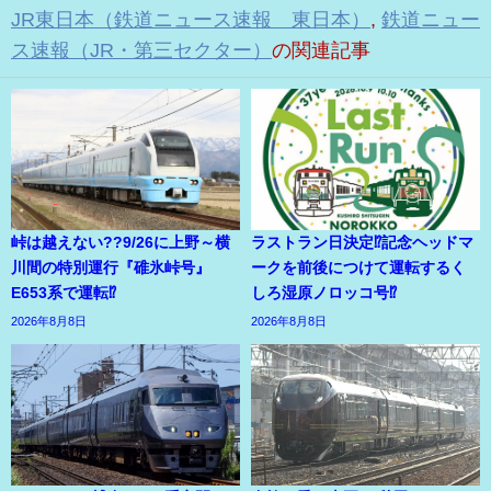
JR東日本（鉄道ニュース速報 東日本）
,
鉄道ニュー
ス速報（JR・第三セクター）
の関連記事
峠は越えない??9/26に上野～横
ラストラン日決定⁉記念ヘッドマ
川間の特別運行『碓氷峠号』
ークを前後につけて運転するく
E653系で運転⁉
しろ湿原ノロッコ号⁉
2026年8月8日
2026年8月8日