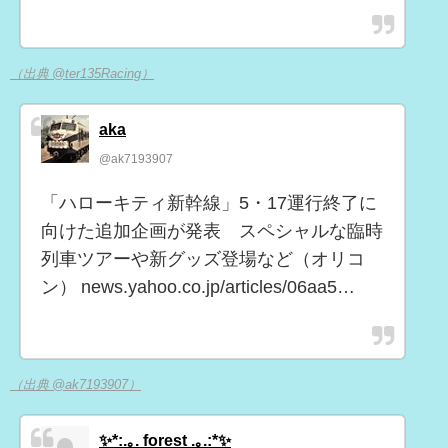
（出典 @ter135Racing）
aka
@ak7193907
「ハローキティ新幹線」5・17運行終了に
向けた追加企画が発表 スペシャルな臨時
列車ツアーや新グッズ登場など（オリコ
ン） news.yahoo.co.jp/articles/06aa5…
（出典 @ak7193907）
✨*:.｡. forest .｡.:*✨