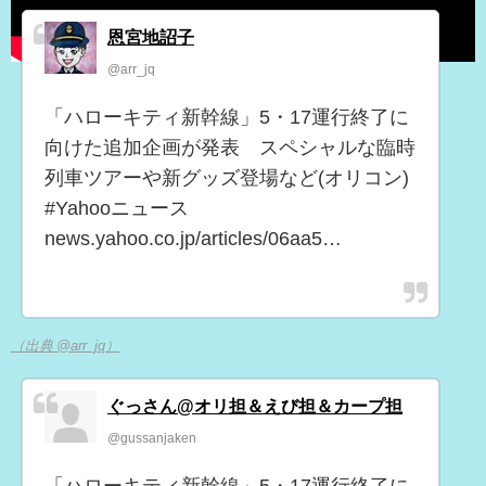
恩宮地詔子
@arr_jq
「ハローキティ新幹線」5・17運行終了に
向けた追加企画が発表 スペシャルな臨時
列車ツアーや新グッズ登場など(オリコン)
#Yahooニュース
news.yahoo.co.jp/articles/06aa5…
（出典 @arr_jq）
ぐっさん@オリ担＆えび担＆カープ担
@gussanjaken
「ハローキティ新幹線」5・17運行終了に