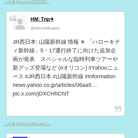
（出典 @momo7825556）
HM: Trip✈
@HitoshiMisaka2
JR西日本: 山陽新幹線 情報 🔽 「ハローキテ
ィ新幹線」5・17運行終了に向けた追加企
画が発表 スペシャルな臨時列車ツアーや
新グッズ登場など (#オリコン) #Yahooニュ
ース #JR西日本 #山陽新幹線 #Information
news.yahoo.co.jp/articles/06aa5…
pic.x.com/jDXCHhChiT
（出典 @HitoshiMisaka2）