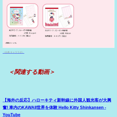
（出典 キャララボ）
＜関連する動画＞
【海外の反応】ハローキティ新幹線に外国人観光客が大興
奮! 車内のKAWAII世界を体験 Hello Kitty Shinkansen -
YouTube