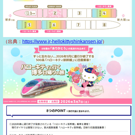
（出典：
https://www.jr-hellokittyshinkansen.jp/
）