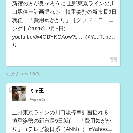
新宿の方が良かろうに 上野東京ラインの川
口駅停車計画揺れる 慎重姿勢の新市長9日
就任 「費用気がかり」【グッド！モーニ
ング】(2026年2月5日)
youtu.be/Jx4OBYKOAow?si… @YouTubeよ
り
（出典 @kaito_L6V8）
ミャ王
@araie02
上野東京ラインの川口駅停車計画揺れる
慎重姿勢の新市長9日就任 「費用気がか
り」（テレビ朝日系（ANN）） #Yahooニ