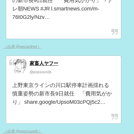
の新市長9日就任 「費用気がかり」" - テ
レ朝NEWS #JR l.smartnews.com/m-
76t0G2ly/Nzv…
（出典 @wezardnet）
家畜人ヤフー
@popsounds
上野東京ラインの川口駅停車計画揺れる
慎重姿勢の新市長9日就任 「費用気がか
り」 share.google/UpsoM03cPQj5c2…
（出典 @popsounds）