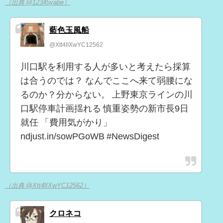
（出典 @12345yabe）
藍色玉風船
@Xtt4lIXwYC12562
川口駅を利用する人が多いと考えたら採算
は合うのでは？ なんでここへ来て弱腰にな
るのか？分からない。 上野東京ラインの川
口駅停車計画揺れる 慎重姿勢の新市長9日
就任 「費用気がかり」
ndjust.in/sowPGoWB #NewsDigest
（出典 @Xtt4lIXwYC12562）
クロネコ