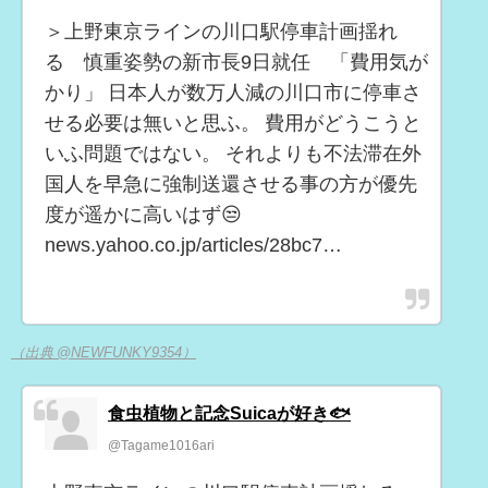
＞上野東京ラインの川口駅停車計画揺れ
る 慎重姿勢の新市長9日就任 「費用気が
かり」 日本人が数万人減の川口市に停車さ
せる必要は無いと思ふ。 費用がどうこうと
いふ問題ではない。 それよりも不法滞在外
国人を早急に強制送還させる事の方が優先
度が遥かに高いはず😒
news.yahoo.co.jp/articles/28bc7…
（出典 @NEWFUNKY9354）
食虫植物と記念Suicaが好き🐟
@Tagame1016ari