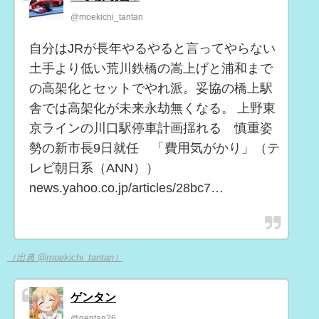
@moekichi_tantan
自分はJRが長年やるやると言ってやらない
土手より低い荒川鉄橋の嵩上げと浦和まで
の高架化とセットでやれ派。妥協の橋上駅
舎では高架化が未来永劫無くなる。 上野東
京ラインの川口駅停車計画揺れる 慎重姿
勢の新市長9日就任 「費用気がかり」（テ
レビ朝日系（ANN））
news.yahoo.co.jp/articles/28bc7…
（出典 @moekichi_tantan）
ゲンタン
@gentan26