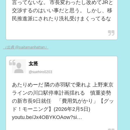
言ってないな。 市長変わったし改めてJRと
交渉するのはいい事だと思う。 しかし、移
民推進派にされたり洗礼受けまくってるな
（出典 @saitamanhattan）
女将
@suehiro0203
あたりめーだ 隣の赤羽駅で乗れよ 上野東京
ラインの川口駅停車計画揺れる 慎重姿勢
の新市長9日就任 「費用気がかり」【グッ
ド！モーニング】(2026年2月5日)
youtu.be/Jx4OBYKOAow?si…