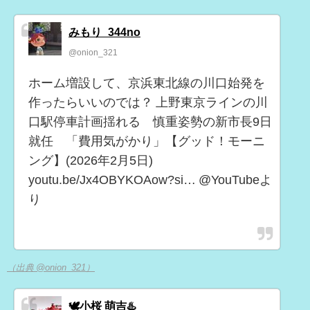
みもり_344no
@onion_321
ホーム増設して、京浜東北線の川口始発を
作ったらいいのでは？ 上野東京ラインの川
口駅停車計画揺れる 慎重姿勢の新市長9日
就任 「費用気がかり」【グッド！モーニ
ング】(2026年2月5日)
youtu.be/Jx4OBYKOAow?si… @YouTubeよ
り
（出典 @onion_321）
🕊️小桜 萌吉♨️