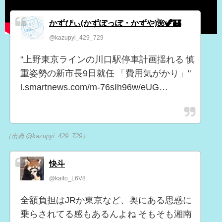
かずぴぃ(かずぽっぽ・かずや)🌺🦖🏰
@kazupyi_429_729
"上野東京ラインの川口駅停車計画揺れる 慎
重姿勢の新市長9日就任 「費用気がかり」"
l.smartnews.com/m-76sIh96w/eUG…
（出典 @kazupyi_429_729）
快斗
@kaito_L6V8
全額負担はJRか東京など、奥にある思惑に
乗らされてる感もあるんよね そもそも湘南