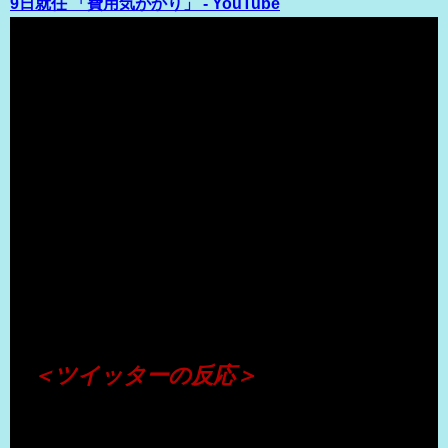
9日就任 「費用気がかり」 - YouTube
（出典 Youtube）
＜ツイッターの反応＞