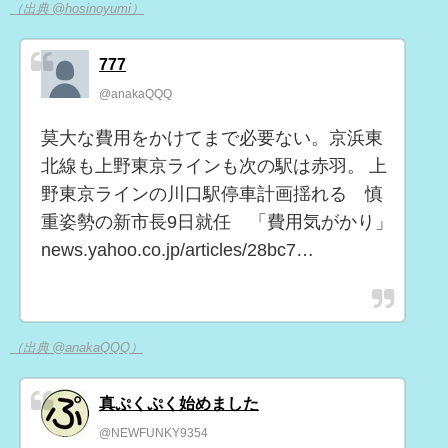
（出典 @hosinoyumi）
777
@anakaQQQ
莫大な費用をかけてまで必要ない。京浜東
北線も上野東京ラインも次の駅は赤羽。 上
野東京ラインの川口駅停車計画揺れる 慎
重姿勢の新市長9日就任 「費用気がかり」
news.yahoo.co.jp/articles/28bc7…
（出典 @anakaQQQ）
真ぷくぷく始めました
@NEWFUNKY9354