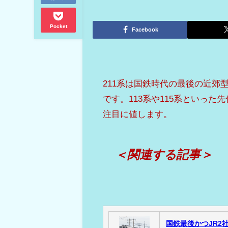
Pocket
Facebook
211系は国鉄時代の最後の近郊
です。113系や115系といっ
注目に値します。
＜関連する記事＞
国鉄最後かつJR2