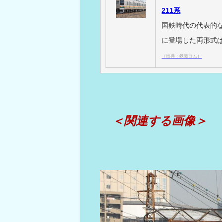
211系
国鉄時代の代表的な
に登場した両形式は
（出典：鉄道コム）
＜関連する画像＞