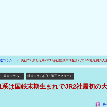
鉄道コラム）
実は205系と兄弟??211系は国鉄末期生まれでJR2社最初の大
断 鉄道コラム）
鉄道コラム(JR・第三セクター）
211系は国鉄末期生まれでJR2社最初の
あ