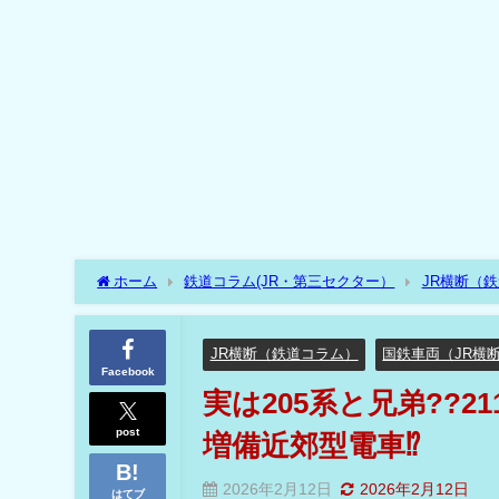
ホーム
鉄道コラム(JR・第三セクター）
JR横断（
近郊型電車⁉
JR横断（鉄道コラム）
国鉄車両（JR横
Facebook
実は205系と兄弟??
post
増備近郊型電車⁉
2026年2月12日
2026年2月12日
はてブ