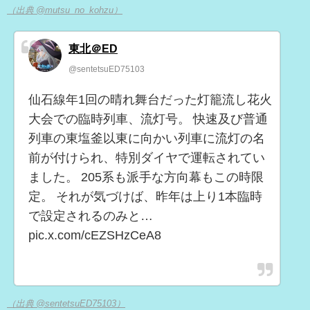
（出典 @mutsu_no_kohzu）
東北＠ED
@sentetsuED75103
仙石線年1回の晴れ舞台だった灯籠流し花火
大会での臨時列車、流灯号。 快速及び普通
列車の東塩釜以東に向かい列車に流灯の名
前が付けられ、特別ダイヤで運転されてい
ました。 205系も派手な方向幕もこの時限
定。 それが気づけば、昨年は上り1本臨時
で設定されるのみと…
pic.x.com/cEZSHzCeA8
（出典 @sentetsuED75103）