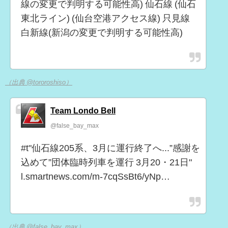
線の変更で判明する可能性高) 仙石線 (仙石
東北ライン) (仙台空港アクセス線) 只見線
白新線(新潟の変更で判明する可能性高)
（出典 @tororoshiso）
Team Londo Bell
@false_bay_max
#t"仙石線205系、3月に運行終了へ...”感謝を
込めて”団体臨時列車を運行 3月20・21日"
l.smartnews.com/m-7cqSsBt6/yNp…
（出典 @false_bay_max）