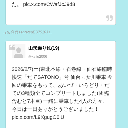
た。 pic.x.com/CWafJcJ9d8
（出典 @sentetsuED75103）
山形乗り鉄(19)
@kattu2006
2026/2/7(土)東北本線・石巻線・仙石線臨時
快速「だてSATONO」号 仙台↔︎女川乗車 今
回の乗車をもって、あいづ・いろどり・だ
ての3種類全てコンプリートしました(団臨
含むと7本目) 一緒に乗車した4人の方々、
今日は一日ありがとうございました！
pic.x.com/L9XgugO0lU