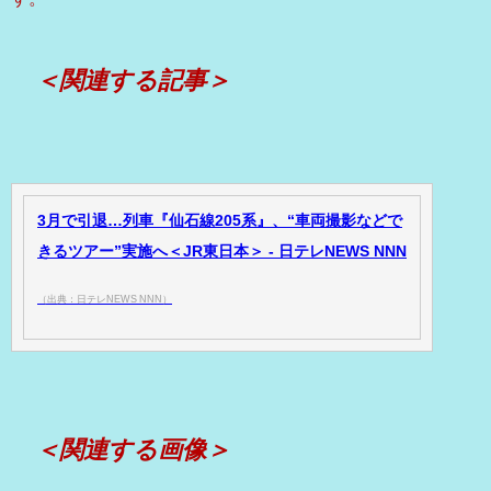
＜関連する記事＞
3月で引退…列車『仙石線205系』、“車両撮影などで
きるツアー”実施へ＜JR東日本＞ - 日テレNEWS NNN
（出典：日テレNEWS NNN）
＜関連する画像＞