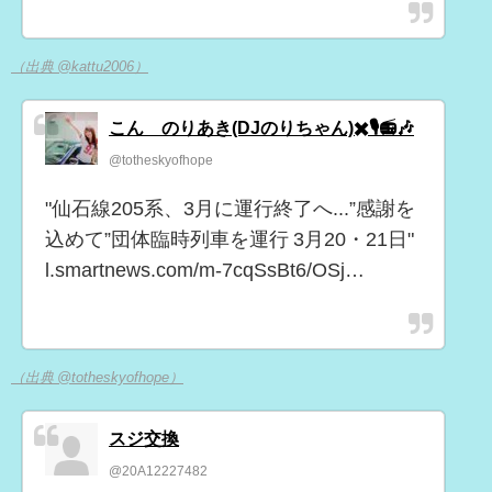
（出典 @kattu2006）
こん のりあき(DJのりちゃん)✖️🎙️📻🎶
@totheskyofhope
"仙石線205系、3月に運行終了へ...”感謝を
込めて”団体臨時列車を運行 3月20・21日"
l.smartnews.com/m-7cqSsBt6/OSj…
（出典 @totheskyofhope）
スジ交換
@20A12227482