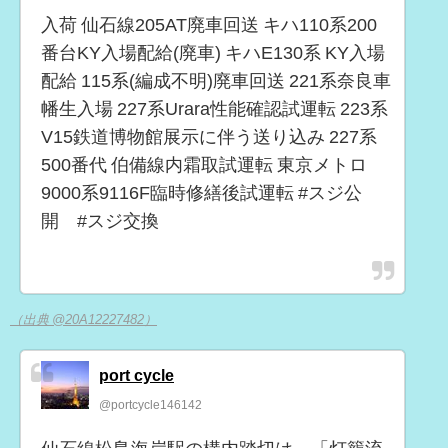
入荷 仙石線205AT廃車回送 キハ110系200
番台KY入場配給(廃車) キハE130系 KY入場
配給 115系(編成不明)廃車回送 221系奈良車
幡生入場 227系Urara性能確認試運転 223系
V15鉄道博物館展示に伴う送り込み 227系
500番代 伯備線内霜取試運転 東京メトロ
9000系9116F臨時修繕後試運転 #スジ公
開 #スジ交換
（出典 @20A12227482）
port cycle
@portcycle146142