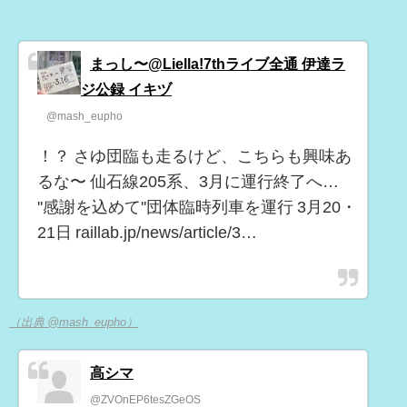
まっし〜@Liella!7thライブ全通 伊達ラ
ジ公録 イキヅ
@mash_eupho
！？ さゆ団臨も走るけど、こちらも興味あ
るな〜 仙石線205系、3月に運行終了へ…
''感謝を込めて''団体臨時列車を運行 3月20・
21日 raillab.jp/news/article/3…
（出典 @mash_eupho）
高シマ
@ZVOnEP6tesZGeOS