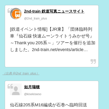
2nd-train 鉄道写真ニュースサイト
@2nd_train_plus
[鉄道イベント情報]【JR東】「団体臨時列
車『仙石線 快速ムーンライトうみかぜ号』
～Thank you 205系～」ツアーを催行を追加
しました。2nd-train.net/events/article…
（出典 @2nd_train_plus）
如月瑞穂
@kisekiswso
仙石線205系M16編成が石巻へ臨時回送