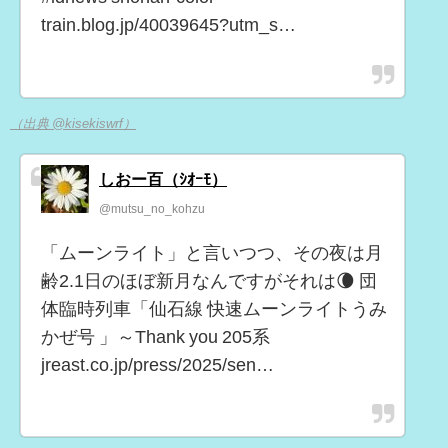
train.blog.jp/40039645?utm_s…
（出典 @kisekiswrf）
しおー百（ｼｵｰﾓ）
@mutsu_no_kohzu
「ムーンライト」と言いつつ、その夜は月
齢2.1日のほぼ新月なんですがそれは🌘 団
体臨時列車「仙石線 快速ムーンライトうみ
かぜ号 」～Thank you 205系
jreast.co.jp/press/2025/sen…