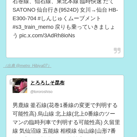
石巻線、仙石線、東北本線 臨時快速 だて
SATONO 仙台行き(9524D) 女川→仙台 HB-
E300-704 #しんじゅくムーブメント
#s3_train_memo 戻りも乗っていきましょ
う pic.x.com/3AdRh8ioNs
（出典 @metro_Hibiya07）
とろろしそ昆布
@tororoshiso
男鹿線 釜石線(花巻1番線の変更で判明する
可能性高) 烏山線 北上線(北上0番線のツー
マンの臨時列車で判明する可能性高) 久留里
線 気仙沼線 五能線 相模線 仙山線(山形7番