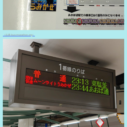
（出典 buzzmarathon.org）