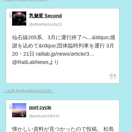
乳魅変 Second
@pf9m84gXosZq22l
仙石線205系、3月に運行終了へ...&ldquo;感
謝を込めて&rdquo;団体臨時列車を運行 3月
20・21日 raillab.jp/news/article/3…
@RailLabNewsより
（出典 @pf9m84gXosZq22l）
port cycle
@portcycle146142
懐かしい資料が見つかったので投稿。 松島