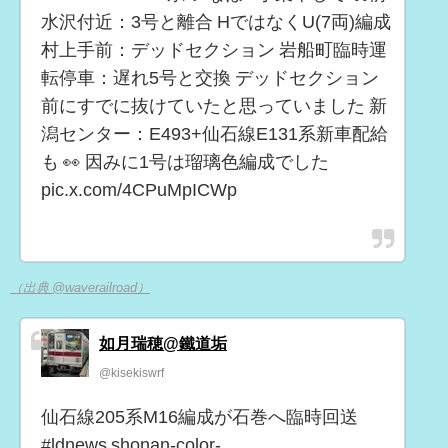
水沢付近：3号と離合 HではなくU(7両)編成
村上手前：デッドセクション 岩船町臨時運
転停車：遅れ5号と交換 デッドセクション
前にすでに抜けていたと思っていました 新
潟センター：E493+仙石線E131系新車配給
も 👀 因みに1号は瑠璃色編成でした
pic.x.com/4CPuMpICWp
（出典 @waverailroad）
如月瑞穂@鐵道垢
@kisekiswrf
仙石線205系M16編成が石巻へ臨時回送
#ldnews shonan-color-