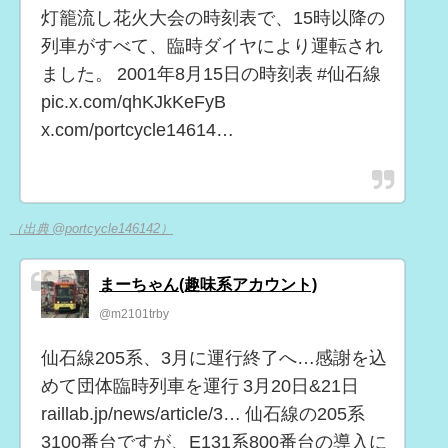
灯籠流し花火大会の時刻表で、15時以降の
列車がすべて、臨時ダイヤにより運転され
ました。 2001年8月15日の時刻表 #仙石線
pic.x.com/qhKJkKeFyB
x.com/portcycle14614…
（出典 @portcycle146142）
まーちゃん(趣味系アカウント)
@m2101trby
仙石線205系、3月に運行終了へ…感謝を込
めて団体臨時列車を運行 3月20日&21日
raillab.jp/news/article/3… 仙石線の205系
3100番台ですが、E131系800番台の導入に