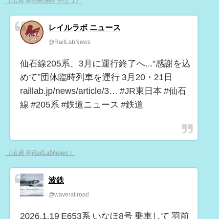
（出典 @saikawa_e72_1）
レイルラボ ニュース
@RailLabNews
仙石線205系、3月に運行終了へ...“感謝を込
めて”団体臨時列車を運行 3月20・21日
raillab.jp/news/article/3… #JR東日本 #仙石
線 #205系 #鉄道ニュース #鉄道
（出典 @RailLabNews）
波鉄
@waverailroad
2026.1.19 E653系 いなほ8号 乗車して 羽前