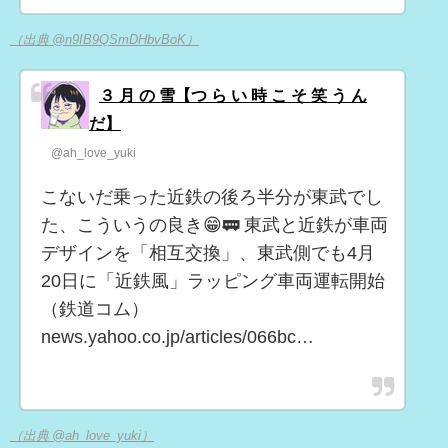
（出典 @n9IB9QSmDHbvBoK）
３ 月 の 雪【つ ら い 時 こ そ 笑 う ん
だ】
@ah_love_yuki
こないだ乗った近鉄の後ろ半分が東武でし
た、こういうの良き😁🚃 東武と近鉄が車両
デザインを「相互交換」、東武側でも4月
20日に「近鉄風」ラッピング車両運転開始
（鉄道コム）
news.yahoo.co.jp/articles/066bc…
（出典 @ah_love_yuki）