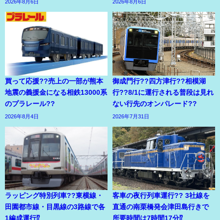
2026年8月6日
2026年8月6日
買って応援??売上の一部が熊本
御成門行??四方津行??相模湖
地震の義援金になる相鉄13000系
行??8/1に運行される普段は見れ
のプラレール??
ない行先のオンパレード??
2026年8月4日
2026年7月31日
ラッピング特別列車??東横線・
客車の夜行列車運行?? 3社線を
田園都市線・目黒線の3路線で各
直通の南栗橋発会津田島行きで
1編成運行⁉
所要時間は7時間17分⁉