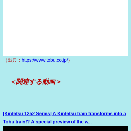
（出典：
https://www.tobu.co.jp/
）
＜関連する動画＞
[Kintetsu 1252 Series] A Kintetsu train transforms into a
Tobu train!? A special preview of the w...