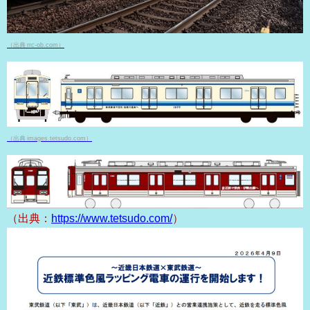
（出典 rrc-ob.com）
（出典 images.tetsudo.com）
（出典：
https://www.tetsudo.com/
）