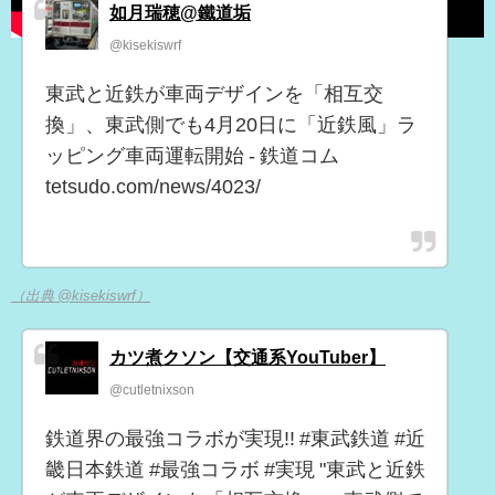
如月瑞穂@鐵道垢
@kisekiswrf
東武と近鉄が車両デザインを「相互交
換」、東武側でも4月20日に「近鉄風」ラ
ッピング車両運転開始 - 鉄道コム
tetsudo.com/news/4023/
（出典 @kisekiswrf）
カツ煮クソン【交通系YouTuber】
@cutletnixson
鉄道界の最強コラボが実現!! #東武鉄道 #近
畿日本鉄道 #最強コラボ #実現 "東武と近鉄