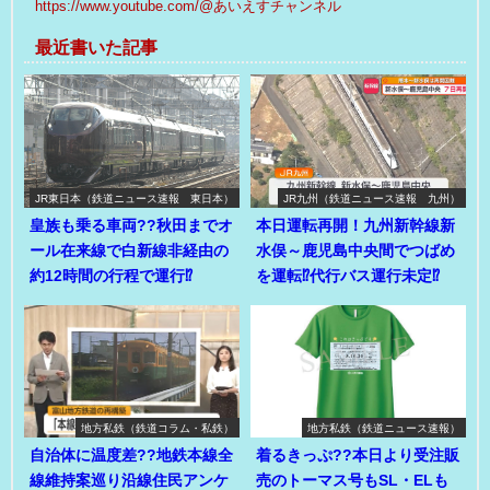
https://www.youtube.com/@あいえすチャンネル
最近書いた記事
JR東日本（鉄道ニュース速報 東日本）
JR九州（鉄道ニュース速報 九州）
皇族も乗る車両??秋田までオ
本日運転再開！九州新幹線新
ール在来線で白新線非経由の
水俣～鹿児島中央間でつばめ
約12時間の行程で運行⁉
を運転⁉代行バス運行未定⁉
地方私鉄（鉄道コラム・私鉄）
地方私鉄（鉄道ニュース速報）
自治体に温度差??地鉄本線全
着るきっぷ??本日より受注販
線維持案巡り沿線住民アンケ
売のトーマス号もSL・ELも