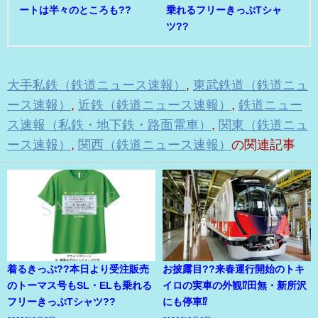
ートは半々のところも??
乗れるフリーきっぷTシャ
ツ??
大手私鉄（鉄道ニュース速報）
,
東武鉄道（鉄道ニュ
ース速報）
,
近鉄（鉄道ニュース速報）
,
鉄道ニュー
ス速報（私鉄・地下鉄・路面電車）
,
関東（鉄道ニュ
ース速報）
,
関西（鉄道ニュース速報）
の関連記事
着るきっぷ??本日より受注販売
お披露目??来春運行開始のトキ
のトーマス号もSL・ELも乗れる
イロの実車の外観⁉田無・新所沢
フリーきっぷTシャツ??
にも停車⁉