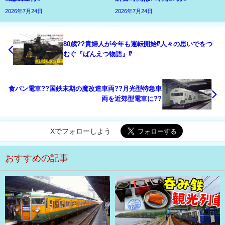
2026年7月24日
2026年7月24日
80歳??貴婦人が今年も運転開始⁉人々の思いでをつ
むぐ『ばんえつ物語』⁉
食パン電車??国鉄末期の魔改造車両??月光型特急車
両を近郊型電車に??
Xでフォローしよう
おすすめの記事