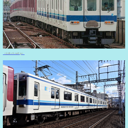
（出典 cfi.railf.jp）