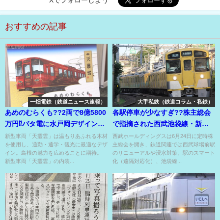
Xでフォローしよう
おすすめの記事
一畑電鉄（鉄道ニュース速報）
大手私鉄（鉄道コラム・私鉄）
あめのむらくも??2両で8億5800
各駅停車が少なすぎ??株主総会
万円⁉バタ電に水戸岡デザイン車
で指摘された西武池袋線・新宿
両が今秋デビュー⁉
線の不満も…
新型車両「天叢雲」は温もりあふれる木材
西武ホールディングスは6月24日に定時株
を使用し、通勤・通学・観光に最適なデザ
主総会を開き、鉄道関連では西武球場前駅
イン。島根の魅力を広めることに期待。
のリニューアルや浸水対策、駅のスマート
新型車両「天叢雲」の内装...
化（遠隔対応化）、池袋線...