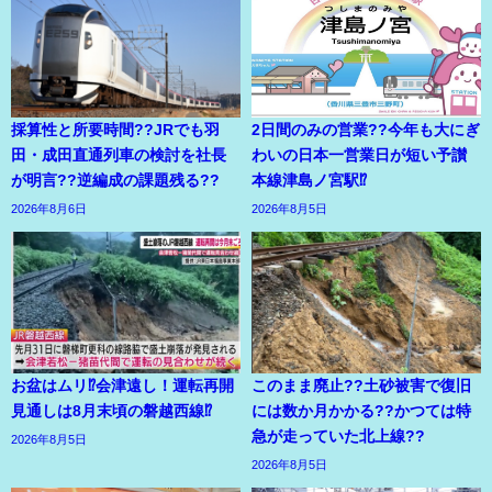
採算性と所要時間??JRでも羽
2日間のみの営業??今年も大にぎ
田・成田直通列車の検討を社長
わいの日本一営業日が短い予讃
が明言??逆編成の課題残る??
本線津島ノ宮駅⁉
2026年8月6日
2026年8月5日
お盆はムリ⁉会津遠し！運転再開
このまま廃止??土砂被害で復旧
見通しは8月末頃の磐越西線⁉
には数か月かかる??かつては特
急が走っていた北上線??
2026年8月5日
2026年8月5日