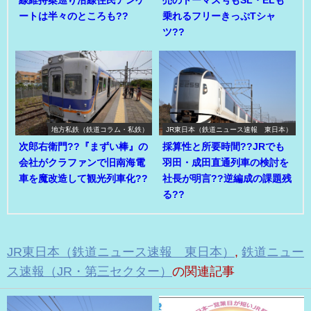
線維持案巡り沿線住民アンケ
売のトーマス号もSL・ELも
ートは半々のところも??
乗れるフリーきっぷTシャ
ツ??
地方私鉄（鉄道コラム・私鉄）
JR東日本（鉄道ニュース速報 東日本）
次郎右衛門??『まずい棒』の
採算性と所要時間??JRでも
会社がクラファンで旧南海電
羽田・成田直通列車の検討を
車を魔改造して観光列車化??
社長が明言??逆編成の課題残
る??
JR東日本（鉄道ニュース速報 東日本）
,
鉄道ニュー
ス速報（JR・第三セクター）
の関連記事