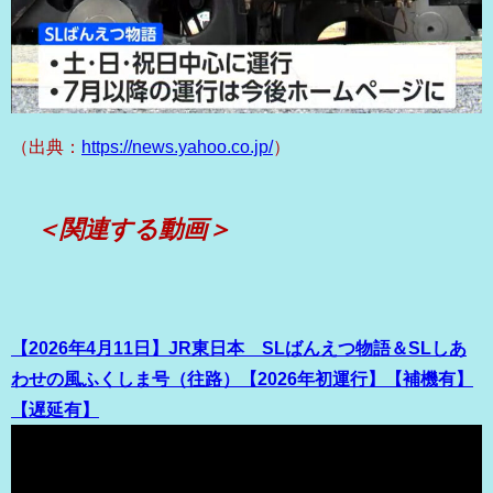
（出典：
https://news.yahoo.co.jp/
）
＜関連する動画＞
【2026年4月11日】JR東日本 SLばんえつ物語＆SLしあ
わせの風ふくしま号（往路）【2026年初運行】【補機有】
【遅延有】