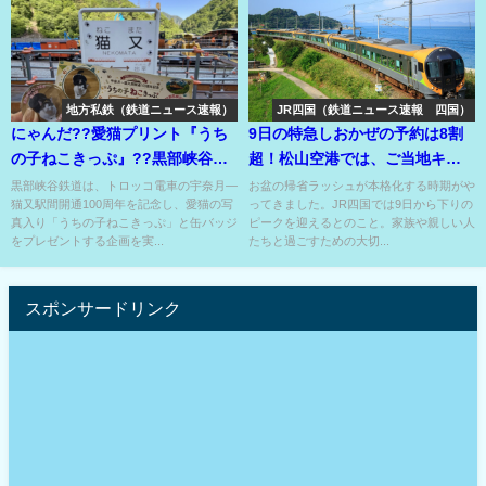
地方私鉄（鉄道ニュース速報）
JR四国（鉄道ニュース速報 四国）
にゃんだ??愛猫プリント『うち
9日の特急しおかぜの予約は8割
の子ねこきっぷ』??黒部峡谷鉄
超！松山空港では、ご当地キャ
道の猫又駅開通１００年記念⁉
ラがお出迎え！
黒部峡谷鉄道は、トロッコ電車の宇奈月―
お盆の帰省ラッシュが本格化する時期がや
猫又駅間開通100周年を記念し、愛猫の写
ってきました。JR四国では9日から下りの
真入り「うちの子ねこきっぷ」と缶バッジ
ピークを迎えるとのこと。家族や親しい人
をプレゼントする企画を実...
たちと過ごすための大切...
スポンサードリンク