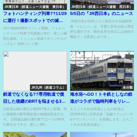
JR東日本（鉄道ニュース速報 東日本）
JR西日本（鉄道ニュース速報 西日本）
フォトハンティング列車??11/29
5/5日の『JR西日本』のニュース
に運行！撮影スポットでの減速
JR西日本が35年ぶりに復活させる臨時特
急「いにしへ」は、京都と奈良を結ぶ歴史
や車内で撮影指導アリ??
JR小海線90周年イベント開催。フォトハ
的な運行です。観光名所を巡るには絶好の
ンティング列車で写真家に学び、美しい瞬
機会で、大変楽しみです...
間を撮影。ミッション達成でオリジナルグ
ッズも！ 90年という歴...
JR九州（鉄道コラム）
未分類
鉄道でなくなる??専用軌道で復
海水浴へGO！トキ鉄としなの鉄
旧した後継のBRTを悩ませる3つ
道がコラボで臨時列車をリレー⁉
の村の駅が利用低迷??
長野から往復3,000円??
日田彦山線の廃止が新BRT導入に影響。特
えちごトキめき鉄道としなの鉄道は、
に東峰村の駅利用促進が地域活性化のカ
2026年8月に共同企画「信越マリンビーチ
ギ。 日田彦山線の運行終了は一つの時代
&マウンテンパス」を実施します。えちご
の幕引きですが、新しいBR...
トキめき鉄道全線と...