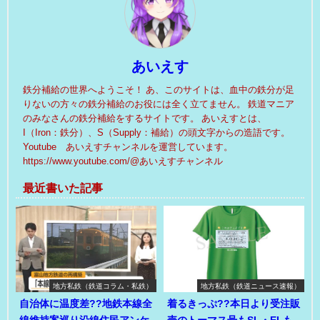
あいえす
鉄分補給の世界へようこそ！ あ、このサイトは、血中の鉄分が足
りないの方々の鉄分補給のお役には全く立てません。 鉄道マニア
のみなさんの鉄分補給をするサイトです。 あいえすとは、
I（Iron：鉄分）、S（Supply：補給）の頭文字からの造語です。
Youtube あいえすチャンネルを運営しています。
https://www.youtube.com/@あいえすチャンネル
最近書いた記事
地方私鉄（鉄道コラム・私鉄）
地方私鉄（鉄道ニュース速報）
自治体に温度差??地鉄本線全
着るきっぷ??本日より受注販