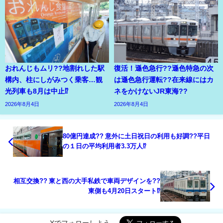
おれんじもムリ??地割れした駅
復活！遜色急行??遜色特急の次
構内、柱にしがみつく乗客…観
は遜色急行運転??在来線にはカ
光列車も8月は中止⁉
ネをかけないJR東海??
2026年8月4日
2026年8月4日
80億円達成?? 意外に土日祝日の利用も好調??平日
の１日の平均利用者3.3万人⁉
相互交換?? 東と西の大手私鉄で車両デザインを??
東側も4月20日スタート⁉