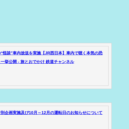
“怪談”車内放送を実施【JR西日本】車内で聴く本気の恐
挙公開 - 旅とおでかけ 鉄道チャンネル
別企画実施及び10月～12月の運転日のお知らせについて