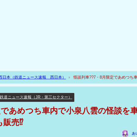
R西日本（鉄道ニュース速報 西日本）
怪談列車??7・8月限定であめつち
鉄道ニュース速報（JR・第三セクター）
限定であめつち車内で小泉八雲の怪談を
も販売⁉
あ