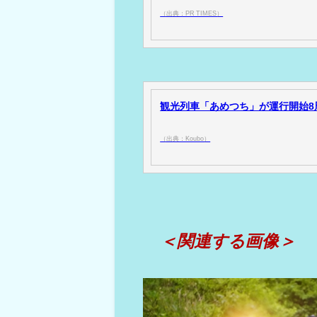
（出典：PR TIMES）
観光列車「あめつち」が運行開始8周年
（出典：Koubo）
＜関連する画像＞