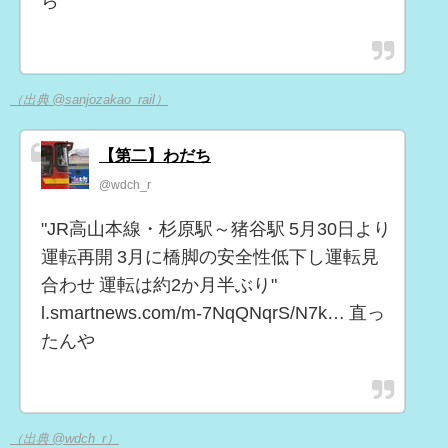
ら
（出典 @sanjozakao_rail）
【第二】わだち
@wdch_r
"JR高山本線・杉原駅～猪谷駅 5月30日より
運転再開 3月に橋脚の安全性低下し運転見
合わせ 運転は約2か月半ぶり"
l.smartnews.com/m-7NqQNqrS/N7k… 直っ
たんや
（出典 @wdch_r）