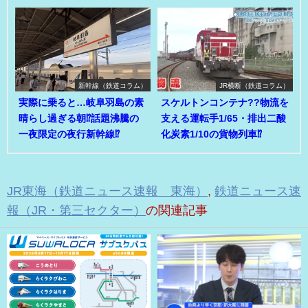
新幹線（鉄道コラム）
JR横断（鉄道コラム）
実際に乗ると…岐阜羽島の素
スケルトンコンテナ??物流を
晴らし過ぎる朝⁉話題沸騰の
支える運転手1/65・排出二酸
一夜限定の夜行新幹線⁉
化炭素1/10の貨物列車⁉
JR東海（鉄道ニュース速報 東海）
,
鉄道ニュース速
報（JR・第三セクター）
の関連記事