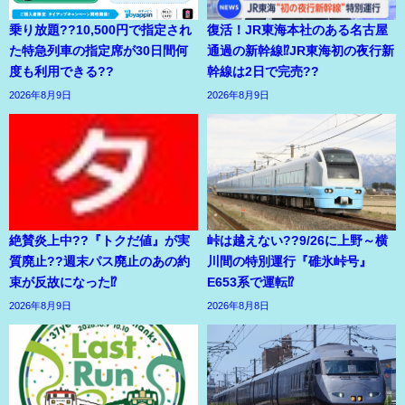
乗り放題??10,500円で指定され
復活！JR東海本社のある名古屋
た特急列車の指定席が30日間何
通過の新幹線⁉JR東海初の夜行新
度も利用できる??
幹線は2日で完売??
2026年8月9日
2026年8月9日
絶賛炎上中??『トクだ値』が実
峠は越えない??9/26に上野～横
質廃止??週末パス廃止のあの約
川間の特別運行『碓氷峠号』
束が反故になった⁉
E653系で運転⁉
2026年8月9日
2026年8月8日