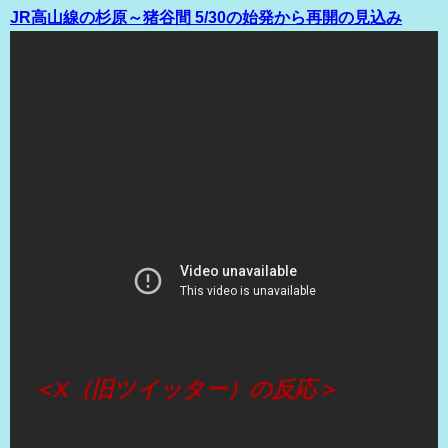
JR高山線の杉原～猪谷間 5/30の始発から再開の見込み
（出典 Youtube）
＜X（旧ツイッター）の反応＞