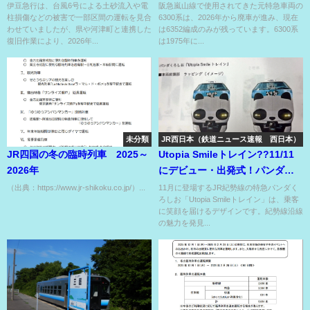
どこに??
った6300系⁉
伊豆急行は、台風6号による土砂流入や電
阪急嵐山線で使用されてきた元特急車両の
柱損傷などの被害で一部区間の運転を見合
6300系は、2026年から廃車が進み、現在
わせていましたが、県や河津町と連携した
は6352編成のみが残っています。6300系
復旧作業により、2026年...
は1975年に...
未分類
JR西日本（鉄道ニュース速報 西日本）
JR四国の冬の臨時列車 2025～
Utopia Smileトレイン??11/11
2026年
にデビュー・出発式！パンダロ
ス後もパンダ??
（出典：https://www.jr-shikoku.co.jp/）...
11月に登場するJR紀勢線の特急パンダく
ろしお「Utopia Smileトレイン」は、乗客
に笑顔を届けるデザインです。紀勢線沿線
の魅力を発見...