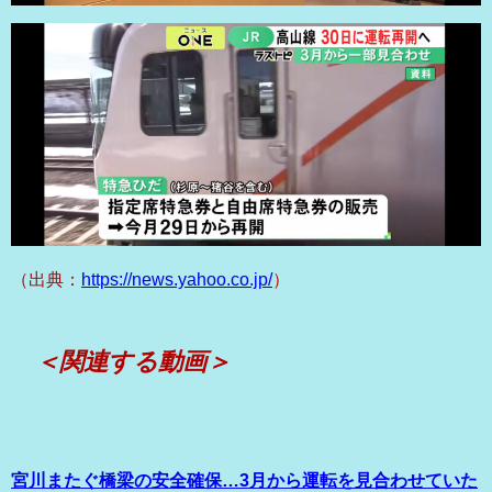
（出典：
https://news.yahoo.co.jp/
）
＜関連する動画＞
宮川またぐ橋梁の安全確保…3月から運転を見合わせていた