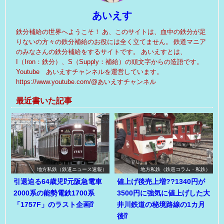
あいえす
鉄分補給の世界へようこそ！ あ、このサイトは、血中の鉄分が足
りないの方々の鉄分補給のお役には全く立てません。 鉄道マニア
のみなさんの鉄分補給をするサイトです。 あいえすとは、
I（Iron：鉄分）、S（Supply：補給）の頭文字からの造語です。
Youtube あいえすチャンネルを運営しています。
https://www.youtube.com/@あいえすチャンネル
最近書いた記事
地方私鉄（鉄道ニュース速報）
地方私鉄（鉄道コラム・私鉄）
引退迫る64歳児⁉元阪急電車
値上げ後売上増??1340円が
2000系の能勢電鉄1700系
3500円に強気に値上げした大
「1757F」のラスト企画⁉
井川鉄道の秘境路線の1カ月
後⁉