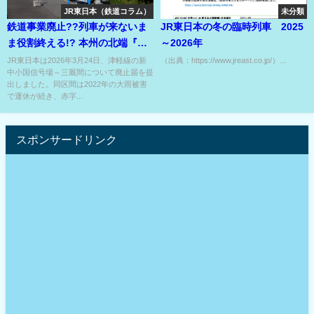
JR東日本（鉄道コラム）
未分類
鉄道事業廃止??列車が来ないま
JR東日本の冬の臨時列車 2025
ま役割終える!? 本州の北端『最
～2026年
果ての終着駅』??
JR東日本は2026年3月24日、津軽線の新
（出典：https://www.jreast.co.jp/）...
中小国信号場～三厩間について廃止届を提
出しました。同区間は2022年の大雨被害
で運休が続き、赤字...
スポンサードリンク