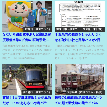
JR九州（鉄道コラム）
JR東日本（鉄道ニュース速報 東日本）
なないろ路面電車あり〼⁇輸送密
千葉県内の鉄道をしゃぶりつく
度最低水準の沿線の宮崎県最南
せる⁇鉄道8社と路線バスが2日間
端の市の路線維持の葛藤!?
乗り放題⁇
宮崎県串間市ではJR日南線の維持が重要
千葉県内の鉄道8社と路線バスが乗り放題
な課題。市民の生活を支えるため、地域の
の「サンキューちばフリーパス」を秋と早
協力が必要です。 今後の串間市の発展に
春に発売。お得な料金で交通の便が格段に
向けて、JR日南線の維持が...
向上！ 「サンキューちばフ...
伊豆急行（鉄道コラム）
大手私鉄（鉄道コラム・私鉄）
賞賛！3日で爆速復旧した伊豆急
最後の1編成⁉阪急京都線のかつ
だが…PRのあじさいや春バラは
ての顔で新快速の元ライバルだ