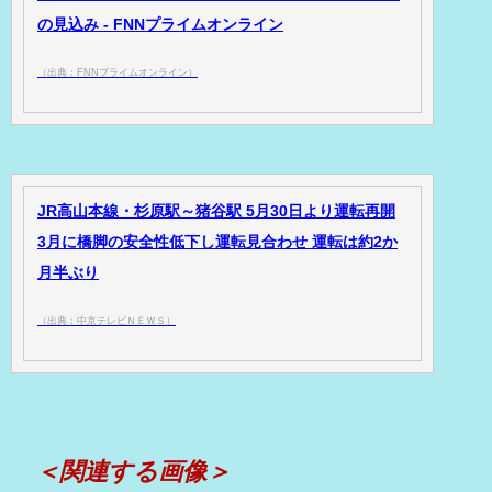
の見込み - FNNプライムオンライン
（出典：FNNプライムオンライン）
JR高山本線・杉原駅～猪谷駅 5月30日より運転再開
3月に橋脚の安全性低下し運転見合わせ 運転は約2か
月半ぶり
（出典：中京テレビＮＥＷＳ）
＜関連する画像＞