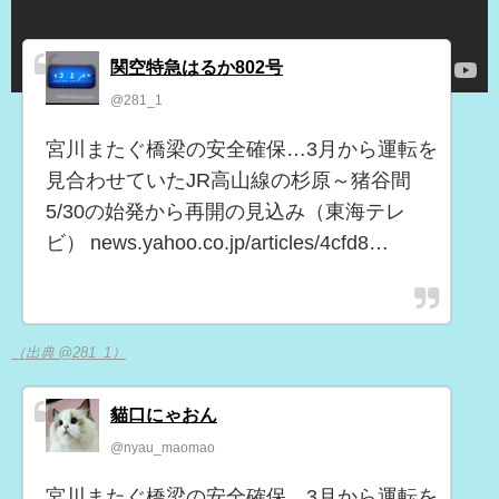
関空特急はるか802号
@281_1
宮川またぐ橋梁の安全確保…3月から運転を
見合わせていたJR高山線の杉原～猪谷間
5/30の始発から再開の見込み（東海テレ
ビ） news.yahoo.co.jp/articles/4cfd8…
（出典 @281_1）
貓口にゃおん
@nyau_maomao
宮川またぐ橋梁の安全確保…3月から運転を