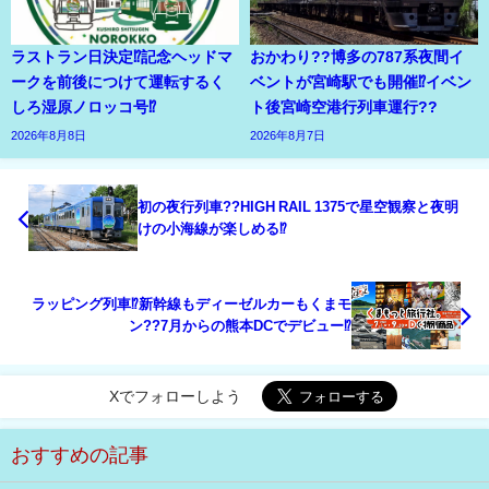
ラストラン日決定⁉記念ヘッドマ
おかわり??博多の787系夜間イ
ークを前後につけて運転するく
ベントが宮崎駅でも開催⁉イベン
しろ湿原ノロッコ号⁉
ト後宮崎空港行列車運行??
2026年8月8日
2026年8月7日
初の夜行列車??HIGH RAIL 1375で星空観察と夜明
けの小海線が楽しめる⁉
ラッピング列車⁉新幹線もディーゼルカーもくまモ
ン??7月からの熊本DCでデビュー⁉
Xでフォローしよう
おすすめの記事