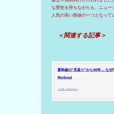
な歴史を持ちながらも、ニュー
人気の高い路線の一つとなって
＜関連する記事＞
新幹線の“見返り”から40年… な
Merkmal
（出典：Merkmal）