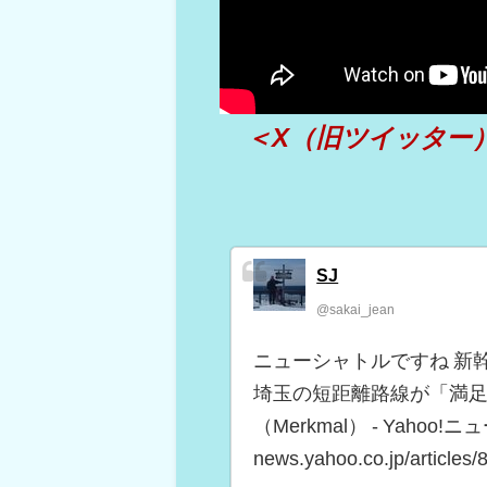
（出典 Youtube）
＜X（旧ツイッター
SJ
@sakai_jean
ニューシャトルですね 新幹
埼玉の短距離路線が「満足
（Merkmal） - Yahoo!ニ
news.yahoo.co.jp/articles