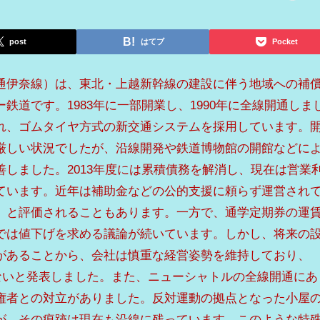
post
はてブ
Pocket
通伊奈線）は、東北・上越新幹線の建設に伴う地域への補
鉄道です。1983年に一部開業し、1990年に全線開通しま
れ、ゴムタイヤ方式の新交通システムを採用しています。
厳しい状況でしたが、沿線開発や鉄道博物館の開館などに
しました。2013年度には累積債務を解消し、現在は営業
ています。近年は補助金などの公的支援に頼らず運営され
」と評価されることもあります。一方で、通学定期券の運
では値下げを求める議論が続いています。しかし、将来の
があることから、会社は慎重な経営姿勢を維持しており、
しないと発表しました。また、ニューシャトルの全線開通にあ
権者との対立がありました。反対運動の拠点となった小屋
が、その痕跡は現在も沿線に残っています。このような特