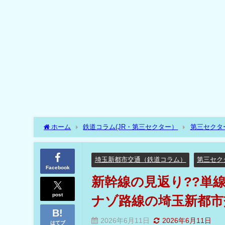
ホーム
鉄道コラム(JR・第三セクター）
第三セクタ
間あり？のてっぱく最寄り駅以外はナゾ路線の埼玉新都市交通
埼玉新都市交通（鉄道コラム）
第三セク
Facebook
新幹線の見返り??単
post
ナゾ路線の埼玉新都市
2026年6月11日
2026年6月11日
はてブ