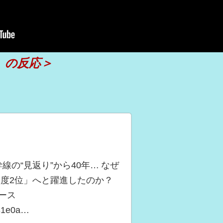
）の反応＞
線の“見返り”から40年… なぜ
度2位」へと躍進したのか？
ュース
/81e0a…