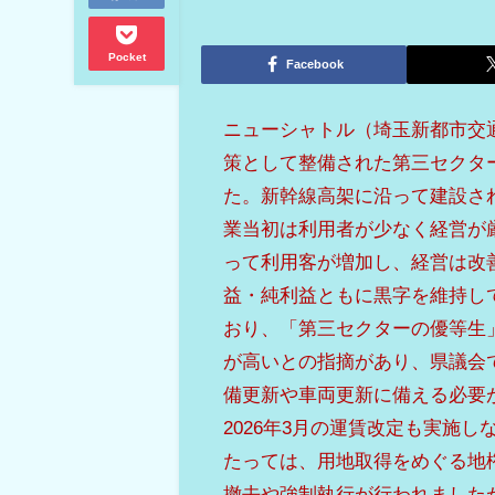
Pocket
Facebook
ニューシャトル（埼玉新都市交
策として整備された第三セクター
た。新幹線高架に沿って建設さ
業当初は利用者が少なく経営が
って利用客が増加し、経営は改善
益・純利益ともに黒字を維持し
おり、「第三セクターの優等生
が高いとの指摘があり、県議会
備更新や車両更新に備える必要
2026年3月の運賃改定も実施
たっては、用地取得をめぐる地
撤去や強制執行が行われました