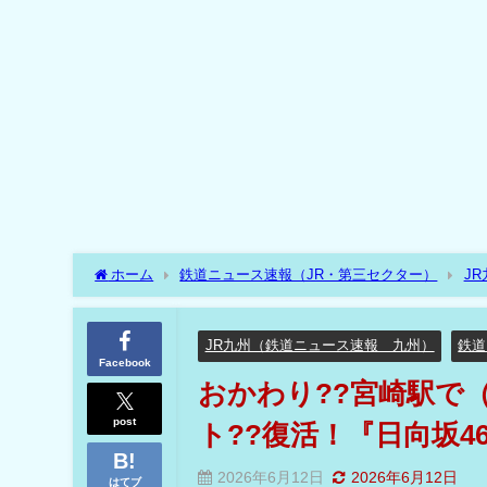
ホーム
鉄道ニュース速報（JR・第三セクター）
J
夜間停泊イベント??復活！『日向坂46駅』??
JR九州（鉄道ニュース速報 九州）
鉄道
Facebook
おかわり??宮崎駅で
post
ト??復活！『日向坂46
2026年6月12日
2026年6月12日
はてブ