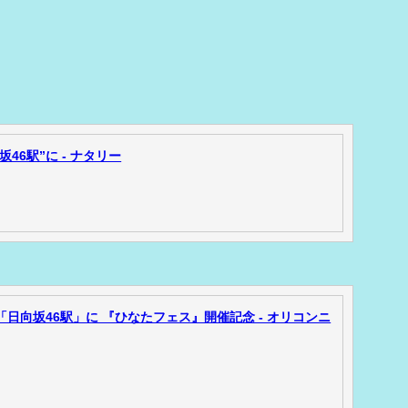
46駅”に - ナタリー
「日向坂46駅」に 『ひなたフェス』開催記念 - オリコンニ