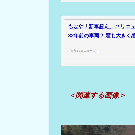
もはや「新車超え」!? リニュ
32年前の車両？ 窓も大きく感じ
（出典：goo ニュース）
＜関連する画像＞