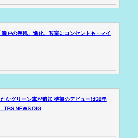
ル「瀬戸の疾風」進化、客室にコンセントも - マイ
新たなグリーン車が追加 待望のデビューは30年
BS NEWS DIG