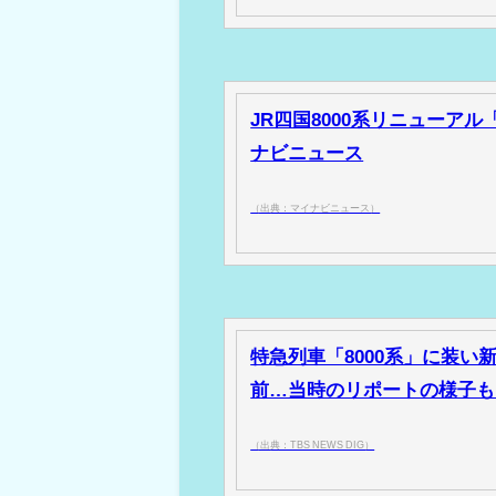
JR四国8000系リニューア
ナビニュース
（出典：マイナビニュース）
特急列車「8000系」に装い
前…当時のリポートの様子も - T
（出典：TBS NEWS DIG）