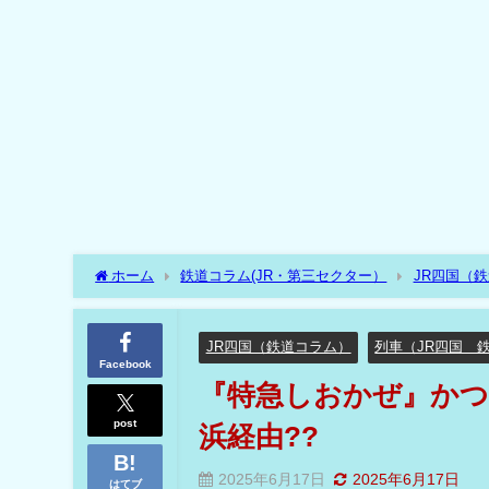
ホーム
鉄道コラム(JR・第三セクター）
JR四国（
由??
JR四国（鉄道コラム）
列車（JR四国 
Facebook
『特急しおかぜ』かつ
post
浜経由??
2025年6月17日
2025年6月17日
はてブ