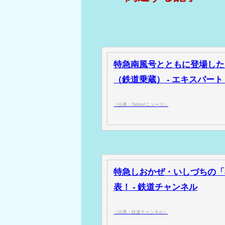
特急南風号とともに登場した
（鉄道乗蔵） - エキスパート -
（出典：Yahoo!ニュース）
特急しおかぜ・いしづちの「8
表！ - 鉄道チャンネル
（出典：鉄道チャンネル）