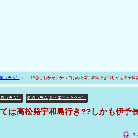
鉄道コラム）
『特急しおかぜ』かつては高松発宇和島行き??しかも伊予長
鉄道コラム）
鉄道コラム(JR・第三セクター）
ては高松発宇和島行き??しかも伊予
あ