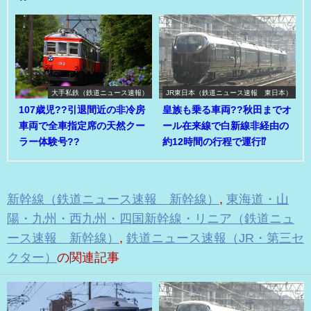
大手私鉄（鉄道ニュース速報）
JR東日本（鉄道ニュース速報 東日本）
107歳児??引退間近の非冷房
皇族も乗る車両??秋田までオ
車両で全車指定席の天然クー
ール在来線で白新線非経由の
ラー体験号??
約12時間の行程で運行⁉
新幹線（鉄道ニュース速報 新幹線）
,
東海道・山
陽・九州・西九州・四国新幹線・リニア（鉄道ニュ
ース速報 新幹線）
,
鉄道ニュース速報（JR・第三セ
クター）
の関連記事