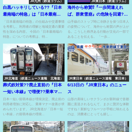
JR九州（鉄道コラム）
JR東日本（鉄道コラム）
白黒ハッキリしている??『日本
海外から称賛⁉『一歩間違えれ
最南端の特急」は「日本最南端
ば、群衆雪崩』の危険を回避??
のJR駅」まで行かない??
冷静すぎる日本人！
「日本最南端の特急」の仕組みや交通事情
山手線のストップ時に冷静さを保つ日本人
を考察し、利用者の理解と地域交通の重要
の姿勢について、海外から称賛の声が上が
性を深める内容。 今回の「日本最南端の
る。こうした秩序ある行動が文化の一部で
特急」についての考察は、特...
あることを伝える。 「一歩...
JR北海道（鉄道ニュース速報 北海道）
JR東日本（鉄道ニュース速報 東日本）
葬式鉄対策??廃止直前の『日本
6/13日の『JR東日本』のニュー
一短い本線』で増便??乗車マナ
ス
ーはしっかり守ろう！
日本一短い留萌本線が増発決定。廃止前の
山形の美味しいサクランボが新幹線で首都
利用者増加に対応し、乗車マナー改善が求
圏に直送されるなんて、まさに贅沢な体験
められています。 JR北海道が「日本一短
ですね！新鮮なフルーツが手軽に味わえる
い本線」の留萌本線の増発...
のは、消費者にとっても嬉し...