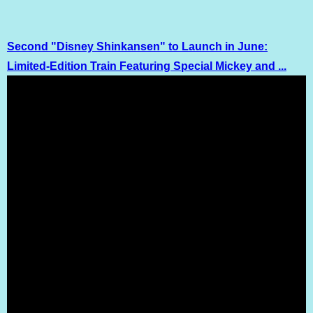
Second "Disney Shinkansen" to Launch in June:
Limited-Edition Train Featuring Special Mickey and ...
（出典 Youtube）
TDS25周年記念で…東海道新幹線にミッキーなど描かれ
た“コラボ車両” 6/19から運行開始 テーブルなども特別仕様