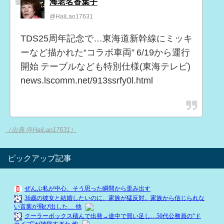
海老名香葉子
@HaiLao17631
TDS25周年記念で…東海道新幹線にミッキ
ーなど描かれた“コラボ車両” 6/19から運行
開始 テーブルなども特別仕様(東海テレビ)
news.lscomm.net/913ssrfy0l.html
（出典 @HaiLao17631）
ピックアップ記事