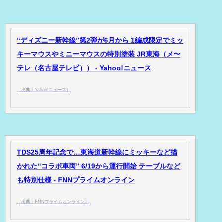
“ディズニー新幹線”第2弾が6月から 1編成限定でミッ
キーマウスやミニーマウスの特別塗装 JR東海（メ〜
テレ（名古屋テレビ）） - Yahoo!ニュース
（出典：Yahoo!ニュース）
TDS25周年記念で…東海道新幹線にミッキーなど描
かれた“コラボ車両” 6/19から運行開始 テーブルなど
も特別仕様 - FNNプライムオンライン
（出典：FNNプライムオンライン）