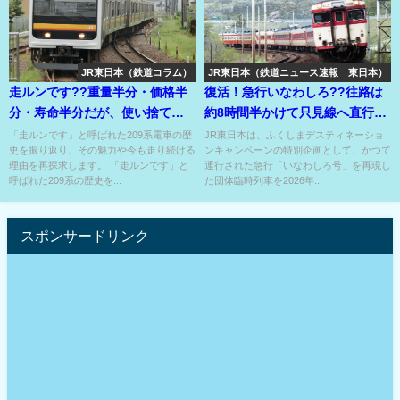
JR東日本（鉄道コラム）
JR東日本（鉄道ニュース速報 東日本）
走ルンです??重量半分・価格半
復活！急行いなわしろ??往路は
分・寿命半分だが、使い捨て電
約8時間半かけて只見線へ直行⁉
車ではない本来の意味は??
キハ110の快適急行⁉
「走ルンです」と呼ばれた209系電車の歴
JR東日本は、ふくしまデスティネーショ
史を振り返り、その魅力や今も走り続ける
ンキャンペーンの特別企画として、かつて
理由を再探求します。 「走ルンです」と
運行された急行「いなわしろ号」を再現し
呼ばれた209系の歴史を...
た団体臨時列車を2026年...
スポンサードリンク