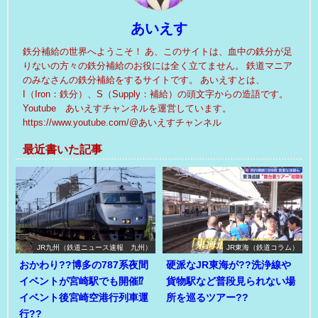
あいえす
鉄分補給の世界へようこそ！ あ、このサイトは、血中の鉄分が足
りないの方々の鉄分補給のお役には全く立てません。 鉄道マニア
のみなさんの鉄分補給をするサイトです。 あいえすとは、
I（Iron：鉄分）、S（Supply：補給）の頭文字からの造語です。
Youtube あいえすチャンネルを運営しています。
https://www.youtube.com/@あいえすチャンネル
最近書いた記事
JR九州（鉄道ニュース速報 九州）
JR東海（鉄道コラム）
おかわり??博多の787系夜間
硬派なJR東海が??洗浄線や
イベントが宮崎駅でも開催⁉
貨物駅など普段見られない場
イベント後宮崎空港行列車運
所を巡るツアー??
行??