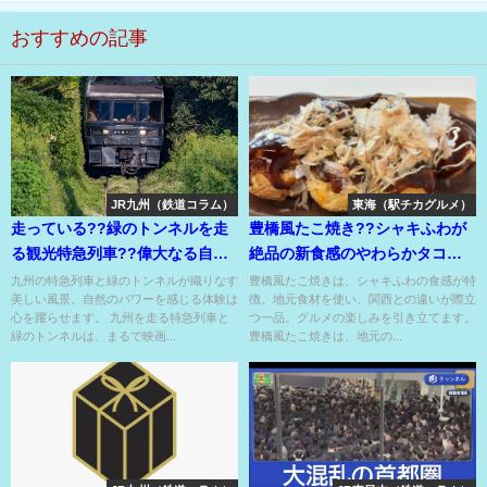
おすすめの記事
JR九州（鉄道コラム）
東海（駅チカグルメ）
走っている??緑のトンネルを走
豊橋風たこ焼き??シャキふわが
る観光特急列車??偉大なる自然
絶品の新食感のやわらかタコの
の力がすごい！
豊橋風たこやき⁉
九州の特急列車と緑のトンネルが織りなす
豊橋風たこ焼きは、シャキふわの食感が特
美しい風景。自然のパワーを感じる体験は
徴。地元食材を使い、関西との違いが際立
心を躍らせます。 九州を走る特急列車と
つ一品。グルメの楽しみを引き立てます。
緑のトンネルは、まるで映画...
豊橋風たこ焼きは、地元の...