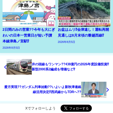
2日間のみの営業??今年も大にぎ
お盆はムリ⁉会津遠し！運転再開
わいの日本一営業日が短い予讃
見通しは8月末頃の磐越西線⁉
本線津島ノ宮駅⁉
2026年8月5日
2026年8月5日
井の頭線もワンマン??438億円の2026年度設備投資⁉
新型2000系2編成を増備など⁉
蜜月実現??ガンダム列車始動??いよいよ新秋津連絡
線活用決定⁉西武線からTDRへ??
Xでフォローしよう