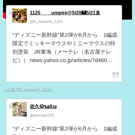
1125____umpire@5/20🏰5/21🚢
@D_masachi_1224
“ディズニー新幹線”第2弾が6月から 1編成
限定でミッキーマウスやミニーマウスの特
別塗装 JR東海（メ〜テレ（名古屋テレ
ビ）） news.yahoo.co.jp/articles/7d460…
（出典 @D_masachi_1224）
佐久🐶𝕤𝕒𝕜𝕦
@ahosaku225
“ディズニー新幹線”第2弾が6月から 1編成