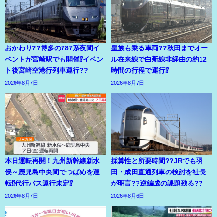
おかわり??博多の787系夜間イ
皇族も乗る車両??秋田までオー
ベントが宮崎駅でも開催⁉イベン
ル在来線で白新線非経由の約12
ト後宮崎空港行列車運行??
時間の行程で運行⁉
2026年8月7日
2026年8月7日
本日運転再開！九州新幹線新水
採算性と所要時間??JRでも羽
俣～鹿児島中央間でつばめを運
田・成田直通列車の検討を社長
転⁉代行バス運行未定⁉
が明言??逆編成の課題残る??
2026年8月7日
2026年8月6日