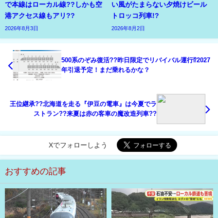
で本線はローカル線??しかも空
い風がたまらない夕焼けビール
港アクセス線もアリ??
トロッコ列車!?
2026年8月3日
2026年8月2日
500系のぞみ復活??昨日限定でリバイバル運行⁉2027
年引退予定！まだ乗れるかな？
王位継承??北海道を走る『伊豆の電車』は今夏でラ
ストラン??来夏は赤の客車の魔改造列車??
Xでフォローしよう
おすすめの記事