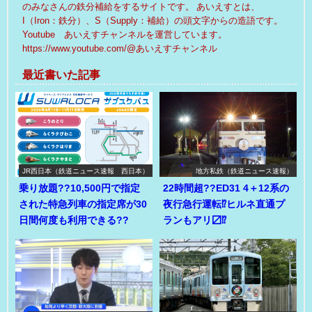
のみなさんの鉄分補給をするサイトです。 あいえすとは、
I（Iron：鉄分）、S（Supply：補給）の頭文字からの造語です。
Youtube あいえすチャンネルを運営しています。
https://www.youtube.com/@あいえすチャンネル
最近書いた記事
JR西日本（鉄道ニュース速報 西日本）
地方私鉄（鉄道ニュース速報）
乗り放題??10,500円で指定
22時間超??ED31 4＋12系の
された特急列車の指定席が30
夜行急行運転⁉ヒルネ直通プ
日間何度も利用できる??
ランもアリ〼⁉