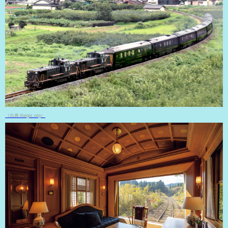
（出典 thegis.org）