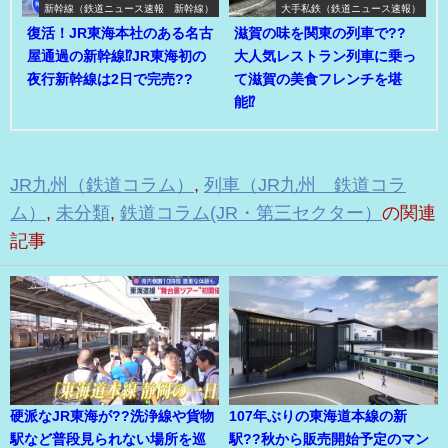
新幹線（鉄道ニュース速報 新幹線）
大手私鉄（鉄道ニュース速報）
復活！JR東海本社のある名古
滋賀の味を関東の列車で??
屋通過の新幹線⁉JR東海初の
大人気レストラン列車に乗っ
夜行新幹線は2日で完売??
て滋賀の美食フレンチを堪
能⁉
JR九州（鉄道コラム）
,
列車（JR九州 鉄道コラ
ム）
,
未分類
,
鉄道コラム(JR・第三セクター）
の関連
記事
硬派なJR東海が??洗浄線や貨物
107年ぶりの東海道本線の新
駅など普段見られない場所を巡
駅??秋から販売開始予定のマン