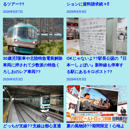
るツアー??
ションに資料請求続々⁉
2026年8月7日
2026年8月4日
30歳児⁉新車や北陸特急電装解除
OKじゃないよ??駅長公認の『日
車両に押されて少数派の特急く
本一しょぼい』新幹線も停車す
ろしおのレア車両??
る駅にあるキロポスト??
2026年8月3日
2026年8月3日
どっちが支線??支線は都心直通
夏の風物詩??期間限定！心地よ