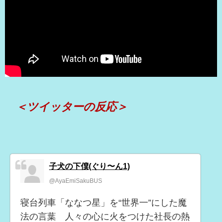
＜ツイッターの反応＞
子犬の下僕(ぐり〜ん1)
@AyaEmiSakuBUS
寝台列車「ななつ星」を“世界一”にした魔
法の言葉 人々の心に火をつけた社長の熱