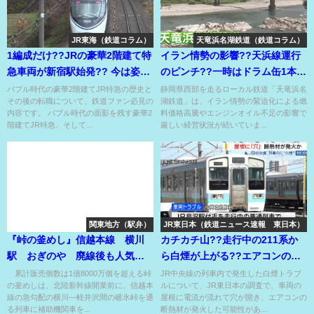
JR東海（鉄道コラム）
天竜浜名湖鉄道（鉄道コラム）
1編成だけ??JRの豪華2階建て特
イラン情勢の影響??天浜線運行
急車両が新宿駅始発?? 今は姿を
のピンチ??一時はドラム缶1本に
変えて転職??
なったエンジンオイル??
バブル時代の豪華2階建てJR特急の歴史と
静岡県西部を走るローカル鉄道「天竜浜名
その後の転職について、鉄道ファン必見の
湖鉄道」は、イラン情勢の緊迫化による燃
内容です。 バブル時代の面影を残す豪華2
料価格高騰やエンジンオイル不足の影響で
階建てJR特急、そして...
厳しい経営状況が続いていま...
関東地方（駅弁）
JR東日本（鉄道ニュース速報 東日本）
『峠の釜めし』信越本線 横川
カチカチ山??走行中の211系か
駅 おぎのや 廃線後も人気衰
ら白煙が上がる??エアコンの断
えず！峠の釜めしのアタマ??
熱材に発火したか？
累計販売個数は1億8000万個を超える峠
JR中央線の列車内で発生した白煙トラブ
の釜めしは、北陸新幹線開業前に、信越本
ルについて、JR東日本の調査で、車両の
線の急勾配の横川―軽井沢間の碓氷峠を通
屋根に電流が流れて穴が開き、エアコンの
る列車に補助機関車を...
断熱材が発火した可能性があ...