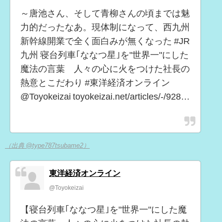
～唐池さん、そして青柳さんの頃までは魅
力的だったなあ。現体制になって、西九州
新幹線開業で全く面白みが無くなった #JR
九州 寝台列車｢ななつ星｣を"世界一"にした
魔法の言葉 人々の心に火をつけた社長の
熱意とこだわり #東洋経済オンライン
@Toyokeizai toyokeizai.net/articles/-/928…
（出典 @type787tsubame2）
東洋経済オンライン
@Toyokeizai
【寝台列車｢ななつ星｣を"世界一"にした魔