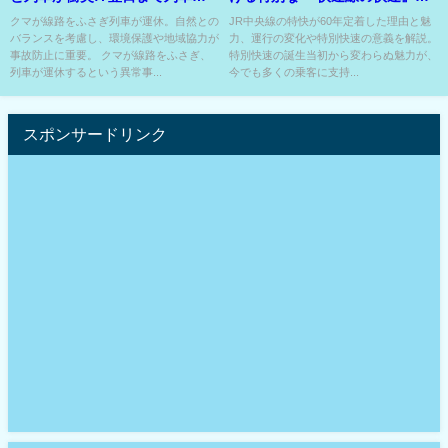
運休⁇
生時に語られた??
クマが線路をふさぎ列車が運休。自然との
JR中央線の特快が60年定着した理由と魅
バランスを考慮し、環境保護や地域協力が
力、運行の変化や特別快速の意義を解説。
事故防止に重要。 クマが線路をふさぎ、
特別快速の誕生当初から変わらぬ魅力が、
列車が運休するという異常事...
今でも多くの乗客に支持...
スポンサードリンク