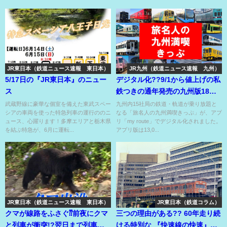
JR東日本（鉄道ニュース速報 東日本）
JR九州（鉄道ニュース速報 九州）
5/17日の『JR東日本』のニュー
デジタル化??9/1から値上げの私
ス
鉄つきの通年発売の九州版18き
っぷ??
武蔵野線に豪華な個室を備えた東武スペー
九州内15社局の鉄道・軌道が乗り放題と
シアの車両を使った特急列車の運行ののニ
なる「旅名人の九州満喫きっぷ」が、アプ
ュース、心躍ります！多摩エリアと栃木県
リ「my route」でデジタル化されました。
を結ぶ特急が、6月に運転...
アプリ版は13,0...
JR東日本（鉄道ニュース速報 東日本）
JR東日本（鉄道コラム）
クマが線路をふさぐ⁇前夜にクマ
三つの理由がある?? 60年走り続
と列車が衝突!?翌日まで列車が
ける特別な 『快速線の快速』誕