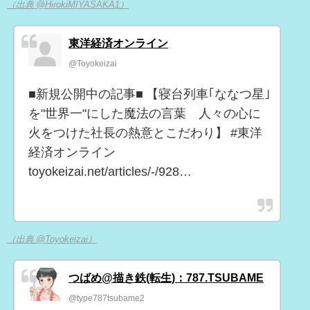
（出典 @HirokiMIYASAKA1）
東洋経済オンライン
@Toyokeizai
■新規公開中の記事■ 【寝台列車｢ななつ星｣
を"世界一"にした魔法の言葉 人々の心に
火をつけた社長の熱意とこだわり】 #東洋
経済オンライン
toyokeizai.net/articles/-/928…
（出典 @Toyokeizai）
つばめ@描き鉄(転生)：787.TSUBAME
@type787tsubame2