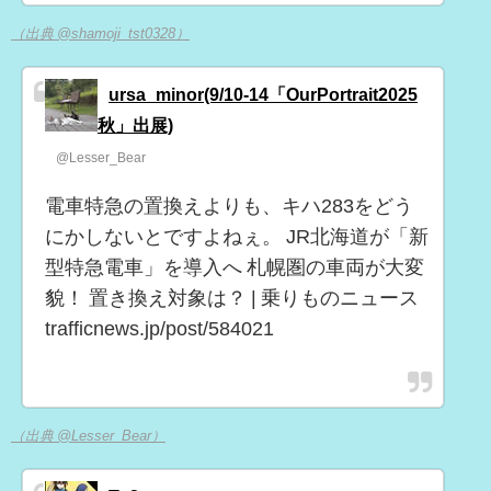
（出典 @shamoji_tst0328）
ursa_minor(9/10-14「OurPortrait2025
秋」出展)
@Lesser_Bear
電車特急の置換えよりも、キハ283をどう
にかしないとですよねぇ。 JR北海道が「新
型特急電車」を導入へ 札幌圏の車両が大変
貌！ 置き換え対象は？ | 乗りものニュース
trafficnews.jp/post/584021
（出典 @Lesser_Bear）