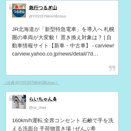
急行つるぎ山
@Y0SS5TWnH3BUvus
JR北海道が「新型特急電車」を導入へ 札幌
圏の車両が大変貌！ 置き換え対象は？ | 自
動車情報サイト【新車・中古車】 - carview!
carview.yahoo.co.jp/news/detail/7d…
（出典 @Y0SS5TWnH3BUvus）
らいちゃん🐧
@rai_chee
160km/h運転 全席コンセント 石鹸で手を洗
える洗面台 手荷物置き場 ↑ぜんぶ希