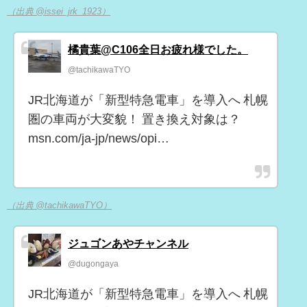
（出典 @issei_jrk_1923）
橘貴葉@C106全日お疲れ様でした。
@tachikawaTYO
JR北海道が「新型特急電車」を導入へ 札幌
圏の車両が大変貌！ 置き換え対象は？
msn.com/ja-jp/news/opi…
（出典 @tachikawaTYO）
ジュゴンあやチャンネル
@dugongaya
JR北海道が「新型特急電車」を導入へ 札幌