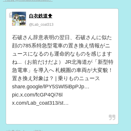
白衣鉄道🐥
@Lab_coat313
石破さん辞意表明の翌日、石破さんに似た
顔の785系特急型電車の置き換え情報がニ
ュースになるのも運命的なものを感じます
ね...（お前だけだよ） JR北海道が「新型特
急電車」を導入へ 札幌圏の車両が大変貌！
置き換え対象は？ | 乗りものニュース
share.google/lPY5SWl5iBpPJp…
pic.x.com/fcGP4Qi76l
x.com/Lab_coat313/st…