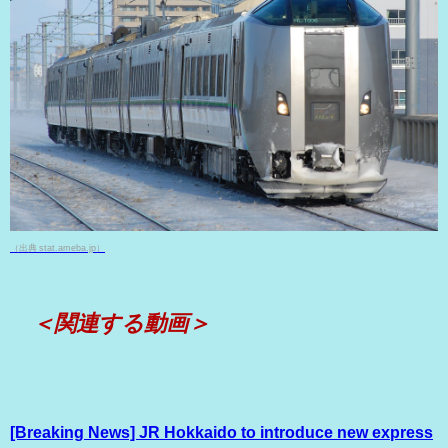
（出典 stat.ameba.jp）
＜関連する動画＞
[Breaking News] JR Hokkaido to introduce new express