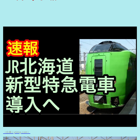
（出典 i.ytimg.com）