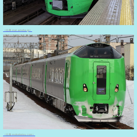
（出典 stat.ameba.jp）
（出典 mokeitetsu.com）