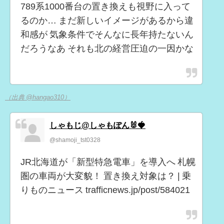
789系1000番台の置き換えも視野に入って
るのか… まだ新しいイメージがあるから違
和感が 気象条件でそんなに長年持たないん
だろうなあ それも北の経営圧迫の一因かな
（出典 @hangao310）
しゃもじ@しゃもぽん🐰🍓
@shamoji_tst0328
JR北海道が「新型特急電車」を導入へ 札幌
圏の車両が大変貌！ 置き換え対象は？ | 乗
りものニュース trafficnews.jp/post/584021