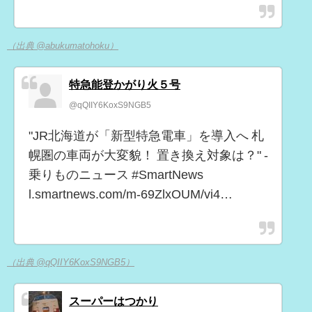
（出典 @abukumatohoku）
特急能登かがり火５号
@qQIIY6KoxS9NGB5
"JR北海道が「新型特急電車」を導入へ 札
幌圏の車両が大変貌！ 置き換え対象は？" -
乗りものニュース #SmartNews
l.smartnews.com/m-69ZlxOUM/vi4…
（出典 @qQIIY6KoxS9NGB5）
スーパーはつかり