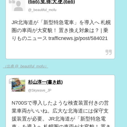
(бвб).笑.得:大.使.(бвб)
@_beautiful_mofu
JR北海道が「新型特急電車」を導入へ 札幌
圏の車両が大変貌！ 置き換え対象は？ | 乗
りものニュース trafficnews.jp/post/584021
（出典 @_beautiful_mofu）
杉山淳一(書き鉄)
@Skywave_JP
N700Sで導入したような検査装置付きの営
業車両がいいね。広大な北海道には保守支
援装置が必要。 JR北海道が「新型特急電
車」を導入へ 札幌圏の車両が大変貌！ 置き