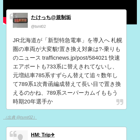
たけっち@規制垢
@tsmt02
JR北海道が「新型特急電車」を導入へ 札幌
圏の車両が大変貌!置き換え対象は?-乗りも
のニュース trafficnews.jp/post/584021 快速
エアポートも733系に替えきれてないし、
元増結車785系すずらん替えて追々数年し
て789系1次青函編成替えて長い目で置き換
えるのかね、789系スーパーカムイももう
時期20年選手か
（出典 @tsmt02）
HM: Trip✈