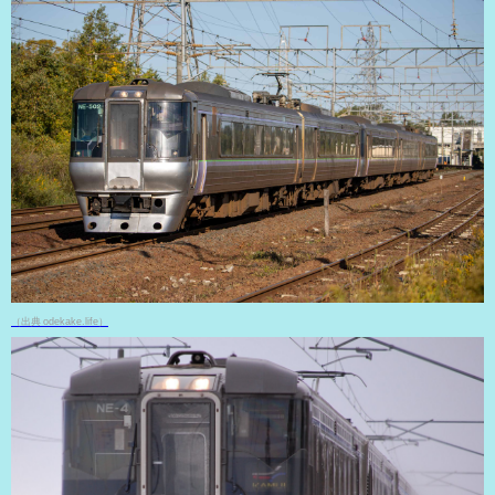
（出典 odekake.life）