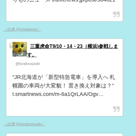
（出典 @mineteruri）
三重虎命T9/10・14・23（横浜)参戦しま
す。
@toratorayade
"JR北海道が「新型特急電車」を導入へ 札
幌圏の車両が大変貌！ 置き換え対象は？"
l.smartnews.com/m-6a1QrLAA/Ogv…
（出典 @toratorayade）