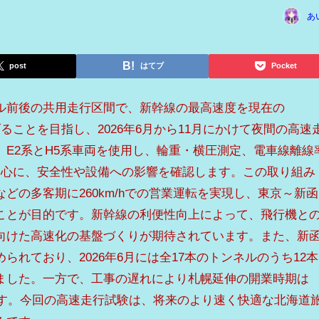
あ
post
はてブ
Pocket
ル前後の共用走行区間で、新幹線の最高速度を現在の
引き上げることを目指し、2026年6月から11月にかけて夜間の高速
E2系とH5系車両を使用し、輪重・横圧測定、電車線離線
中心に、安全性や設備への影響を確認します。この取り組み
どの多客期に260km/hでの営業運転を実現し、東京～新函
ことが目的です。新幹線の利便性向上によって、飛行機と
向けた高速化の基盤づくりが期待されています。また、新
られており、2026年6月には全17本のトンネルのうち12本
ました。一方で、工事の遅れにより札幌延伸の開業時期は
です。今回の高速走行試験は、将来のより速く快適な北海道