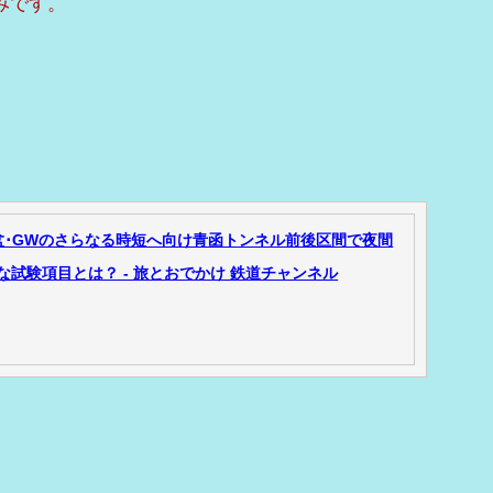
みです。
お盆･GWのさらなる時短へ向け青函トンネル前後区間で夜間
試験項目とは？ - 旅とおでかけ 鉄道チャンネル