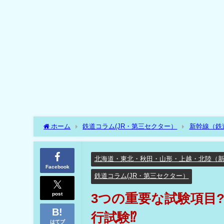
ホーム
鉄道コラム(JR・第三セクター）
新幹線（鉄
3つの重要な試験項目??青函トンネル前後区間で夜間の高
北海道・東北・秋田・山形・上越・北陸（
Facebook
鉄道コラム(JR・第三セクター）
post
3つの重要な試験項目
行試験⁉
はてブ