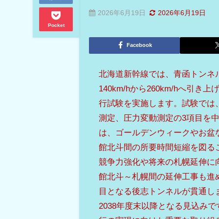
2026年6月19日
2026年6月19日
Pocket
Facebook
北海道新幹線では、青函トンネ
140km/hから260km/hへ
行試験を実施します。試験では、
測定、圧力変動測定の3項目を
は、ゴールデンウィークやお盆な
館北斗間の所要時間短縮を図る
競争力強化や将来の札幌延伸に
館北斗～札幌間の延伸工事も進め
目となる後志トンネルが貫通し
2038年度末以降となる見込み