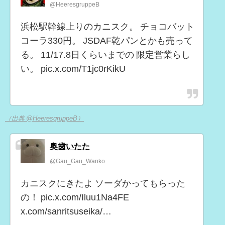
@HeeresgruppeB
浜松駅幹線上りのカニスク。 チョコバット
コーラ330円。 JSDAF乾パンとかも売って
る。 11/17.8日くらいまでの 限定営業らし
い。 pic.x.com/T1jc0rKikU
（出典 @HeeresgruppeB）
奥歯いたた
@Gau_Gau_Wanko
カニスクにきたよ ソーダかってもらった
の！ pic.x.com/Iluu1Na4FE
x.com/sanritsuseika/…