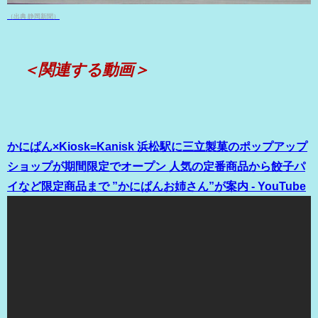
（出典 静岡新聞）
＜関連する動画＞
かにぱん×Kiosk=Kanisk 浜松駅に三立製菓のポップアップ
ショップが期間限定でオープン 人気の定番商品から餃子パ
イなど限定商品まで ”かにぱんお姉さん”が案内 - YouTube