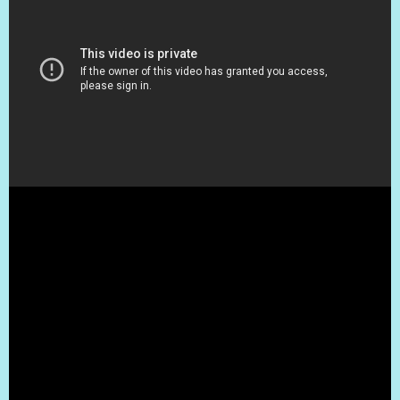
（出典 Youtube）
Kioskじゃないよ「Kanisk」だよ！かにぱん、源氏パイの
三立製菓がJR浜松駅新幹線ホームに期間限定店オープン=
静岡 - YouTube