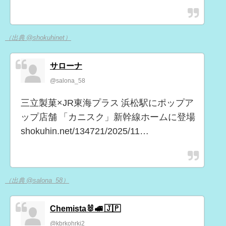
（出典 @shokuhinet）
サローナ
@salona_58
三立製菓×JR東海プラス 浜松駅にポップア
ップ店舗 「カニスク」新幹線ホームに登場
shokuhin.net/134721/2025/11…
（出典 @salona_58）
Chemista🐰🚅 🇯🇵
@kbrkohrki2