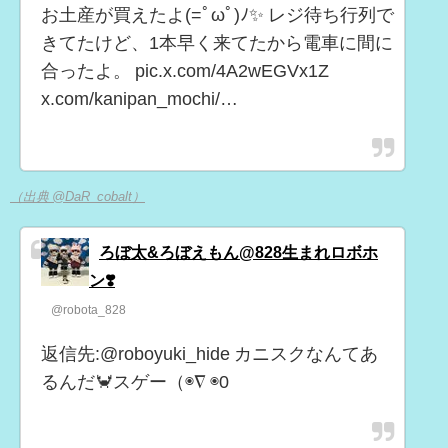
お土産が買えたよ(=ﾟωﾟ)ﾉ✨️ レジ待ち行列で
きてたけど、1本早く来てたから電車に間に
合ったよ。 pic.x.com/4A2wEGVx1Z
x.com/kanipan_mochi/…
（出典 @DaR_cobalt）
ろぼ太&ろぼえもん@828生まれロボホ
ン❣️
@robota_828
返信先:@roboyuki_hide カニスクなんてあ
るんだ🦀スゲー（◉∇ ◉0