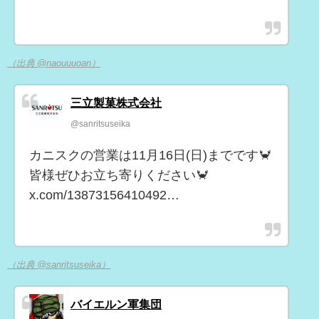
（出典 @naouuuoan）
三立製菓株式会社
@sanritsuseika
カニスクの営業は11月16日(日)までです🦀
皆様ぜひお立ち寄りください🦀
x.com/13873156410492…
（出典 @sanritsuseika）
バイエルン軍集団