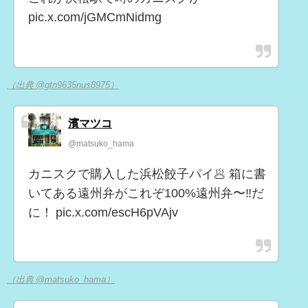
pic.x.com/jGMCmNidmg
（出典 @gtn9635nus8975）
濱マツコ
@matsuko_hama
カニスクで購入した浜松餃子パイ🥟 箱に書
いてある遠州弁がこれぞ100%遠州弁〜‼︎だ
に！ pic.x.com/escH6pVAjv
（出典 @matsuko_hama）