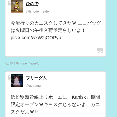
ひので
@hinode_heidel
今流行りのカニスクしてきた🦀 エコバッグ
は火曜日の午後入荷予定らしいよ！
pic.x.com/wxW2jGOPyb
（出典 @hinode_heidel）
フリーダム
@gotramu
浜松駅新幹線上りホームに「Kanisk」期間
限定オープン🦀キヨスクじゃないよ、カニ
スクだよ🦀✨