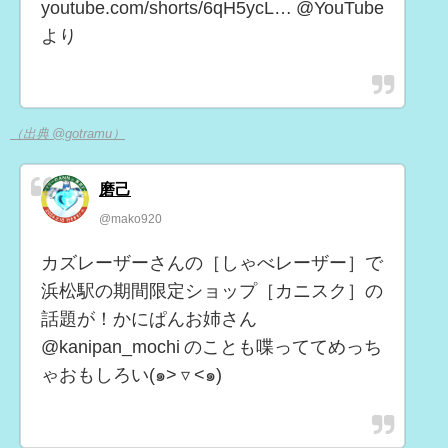
youtube.com/shorts/6qH5ycL… @YouTube
より
（出典 @gotramu）
磨己
@mako920
カズレーザーさんの［しゃべレーザー］で
浜松駅の期間限定ショップ［カニスク］の
話題が！かにぱんお姉さん
@kanipan_mochi のことも喋っててめっち
ゃおもしろい(๑˃ ▿ ˂๑)