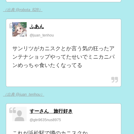
（出典 @robota_828）
ふあん
@juan_tenhou
サンリツがカニスクとか言う気の狂ったア
ンテナショップやってたせいでミニカニパ
ンめっちゃ食いたくなってる
（出典 @juan_tenhou）
すーさん 旅行好き
@gtn9635nus8975
これが浜松駅で噂のカニスクか