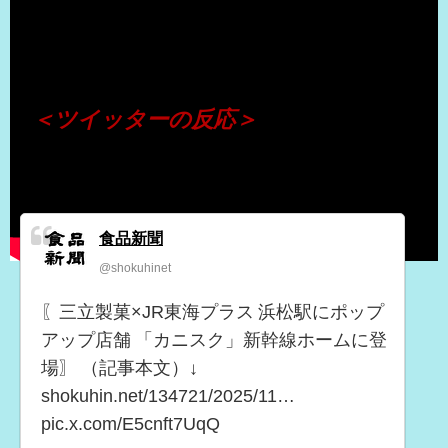
（出典 Youtube）
＜ツイッターの反応＞
食品新聞
@shokuhinet
〖三立製菓×JR東海プラス 浜松駅にポップ
アップ店舗 「カニスク」新幹線ホームに登
場〗 （記事本文）↓
shokuhin.net/134721/2025/11…
pic.x.com/E5cnft7UqQ