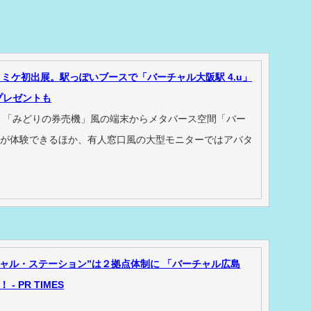
コミケ初出展。駅っぽいブースで「バーチャル大阪駅 4.u」
プレゼントも
。「みどりの券売機」風の端末からメタバース空間「バー
u」が体験できるほか、有人窓口風の大型モニターではアバタ
チャル・ステーション”は２拠点体制に 「バーチャル広島
 PR TIMES