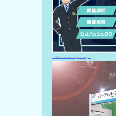
（出典 asset.watch.impress.co.jp）