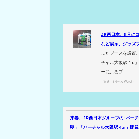
JR西日本、8月に
など展示、グッズ
…たブースを設置
チャル大阪駅 4.
ーによるブ…
（出典：トラベル Watch）
来春、JR西日本グループの“バー
駅」「バーチャル大阪駅 4.u」開業！ -