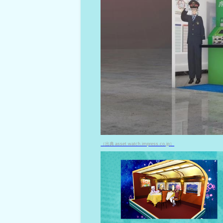
（出典 asset.watch.impress.co.jp）