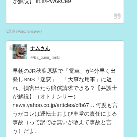
が解説】 ift.tt/PW6kCe9
（出典 @otonanswer）
ナムさん
@Ba_gumi_Tonbi
早朝のJR秋葉原駅で「電車」が4分早く出
発しSNS「迷惑」…「大事な用事」に遅
れ、損害出たら賠償請求できる？【弁護士
が解説】（オトナンサー）
news.yahoo.co.jp/articles/cfb67… 何度も言
うがコレは運転士および車掌の責任による
事故（って訳では無いが敢えて事故と言
う）だよ。