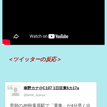
＜ツイッターの反応＞
南野カナ@C107 1日目東6カ17a
@twinte_kyanya
早朝のJR秋葉原駅で「電車」が4分早く出