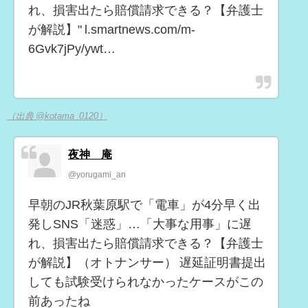
れ、損害出たら賠償請求できる？【弁護士
が解説】" l.smartnews.com/m-
6Gvk7jPy/ywt…
（出典 @kotama_0120）
夜神 庵
@yorugami_an
早朝のJR秋葉原駅で「電車」が4分早く出
発しSNS「迷惑」…「大事な用事」に遅
れ、損害出たら賠償請求できる？【弁護士
が解説】（オトナンサー） 遅延証明書提出
しても試験受けられなかったケースがこの
前あったね