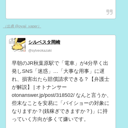
（出典 @oyaji_vaper）
シルベスタ岡崎
@sylveokazaki
早朝のJR秋葉原駅で「電車」が4分早く出
発しSNS「迷惑」…「大事な用事」に遅
れ、損害出たら賠償請求できる？【弁護士
が解説】 | オトナンサー
otonanswer.jp/post/318502/ なんと言うか、
些末なことを安易に「バイショーの対象に
なりますか？(銭稼ぎできますか？)」に持
っていく方向が多くて嫌いです。