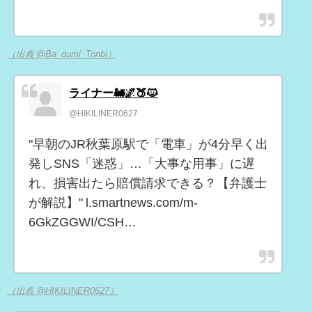
（出典 @Ba_gumi_Tonbi）
ライナー🚂🌌🍑🐱
@HIKILINER0627
"早朝のJR秋葉原駅で「電車」が4分早く出
発しSNS「迷惑」…「大事な用事」に遅
れ、損害出たら賠償請求できる？【弁護士
が解説】" l.smartnews.com/m-
6GkZGGWI/CSH…
（出典 @HIKILINER0627）