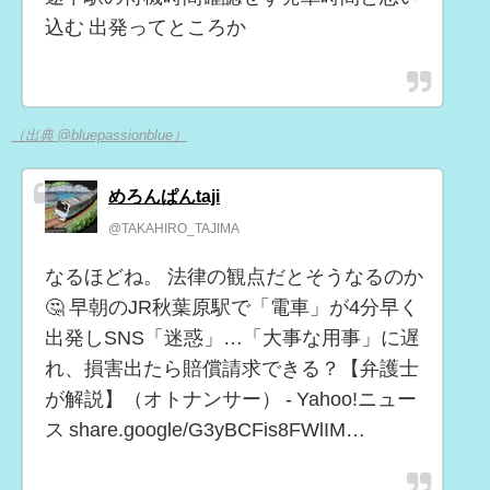
込む 出発ってところか
（出典 @bluepassionblue）
めろんぱんtaji
@TAKAHIRO_TAJIMA
なるほどね。 法律の観点だとそうなるのか
🤔 早朝のJR秋葉原駅で「電車」が4分早く
出発しSNS「迷惑」…「大事な用事」に遅
れ、損害出たら賠償請求できる？【弁護士
が解説】（オトナンサー） - Yahoo!ニュー
ス share.google/G3yBCFis8FWlIM…