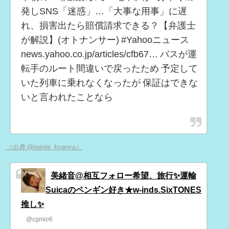
発しSNS「迷惑」…「大事な用事」に遅
れ、損害出たら賠償請求できる？【弁護士
が解説】(オトナンサー) #Yahooニュース
news.yahoo.co.jp/articles/cfb67… バスが運
転手のルート間違いで戻ったため 予定して
いた列車に乗れなくなったが 保証はできな
いと言われたことなら
（出典 @twinte_kyanya）
美緒音@相互フォロー希望、旅行✨運輸
Suicaのペンギン好き★w-inds.SixTONES
推し✨
@cgmio6