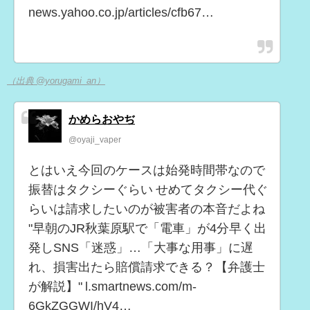
news.yahoo.co.jp/articles/cfb67…
（出典 @yorugami_an）
かめらおやぢ
@oyaji_vaper
とはいえ今回のケースは始発時間帯なので
振替はタクシーぐらい せめてタクシー代ぐ
らいは請求したいのが被害者の本音だよね
"早朝のJR秋葉原駅で「電車」が4分早く出
発しSNS「迷惑」…「大事な用事」に遅
れ、損害出たら賠償請求できる？【弁護士
が解説】" l.smartnews.com/m-
6GkZGGWI/hV4…