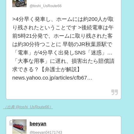
@toshi_UsRoute66
>4分早く発車し、ホームには約200人が取
り残されたということです >後続電車は午
前5時21分発で、ホームに取り残された客
は約30分待つことに 早朝のJR秋葉原駅で
「電車」が4分早く出発しSNS「迷惑」…
「大事な用事」に遅れ、損害出たら賠償請
求できる？【弁護士が解説】
news.yahoo.co.jp/articles/cfb67…
（出典 @toshi_UsRoute66）
beeyan
@beeyan04171743