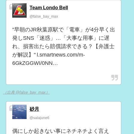
Team Londo Bell
@false_bay_max
"早朝のJR秋葉原駅で「電車」が4分早く出
発しSNS「迷惑」…「大事な用事」に遅
れ、損害出たら賠償請求できる？【弁護士
が解説】" l.smartnews.com/m-
6GkZGGWI/0NN…
（出典 @false_bay_max）
砂月
@salajune6
偶にしか起きない事にネチネチよく言え