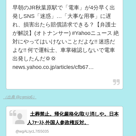
早朝のJR秋葉原駅で「電車」が4分早く出
発しSNS「迷惑」…「大事な用事」に遅
れ、損害出たら賠償請求できる？【弁護士
が解説】(オトナンサー) #Yahooニュース 絶
対にやってはいけないことだよな!! 迷惑だ
よな!! 何で運転士、車掌確認しないで電車
出発したんだ💢💢
news.yahoo.co.jp/articles/cfb67…
（出典 @cgmio6）
土葬禁止。帰化厳格化/取り消しや。日本
人ﾌｧｰｽﾄ,外国人参政権反対。
@wgALlycL7I55035