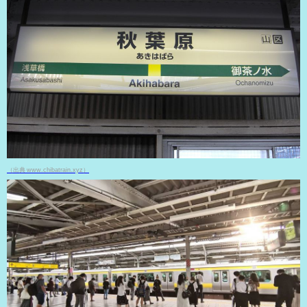
（出典 www.chibatrain.xyz）