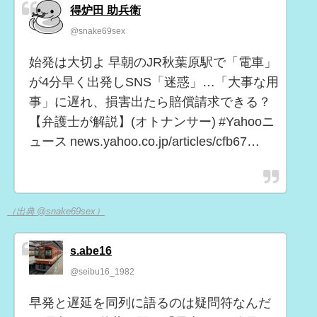
得炉田 助兵衛
@snake69sex
始発は大切よ 早朝のJR秋葉原駅で「電車」
が4分早く出発しSNS「迷惑」…「大事な用
事」に遅れ、損害出たら賠償請求できる？
【弁護士が解説】(オトナンサー) #Yahooニ
ュース news.yahoo.co.jp/articles/cfb67…
（出典 @snake69sex）
s.abe16
@seibu16_1982
早発と遅延を同列に語るのは疑問符なんだ