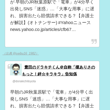
が 早朝のJR秋葉原駅で「電車」が4分早く
出発しSNS「迷惑」…「大事な用事」に遅
れ、損害出たら賠償請求できる？【弁護士
が解説】(オトナンサー) #Yahooニュース
news.yahoo.co.jp/articles/cfb67…
（出典 @seibu16_1982）
豊田のドラキチくん＠自称「榎ありさの
もっと！絆☆キラキラ」告知係
@dorakichitoyota
早朝のJR秋葉原駅で「電車」が4分早く出
発しSNS「迷惑」…「大事な用事」に遅
れ、損害出たら賠償請求できる？【弁護士