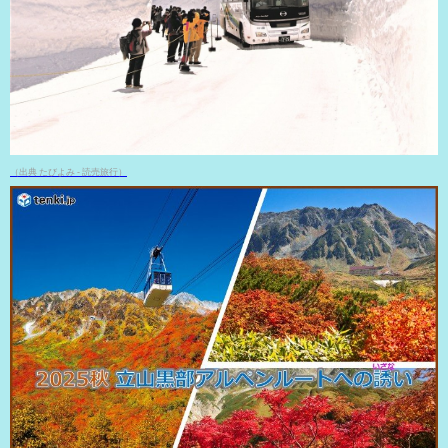
（出典 たびよみ - 読売旅行）