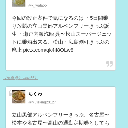
@k_wata55
今回の改正案件で気になるのは ・5日間乗
り放題の立山黒部アルペンフリーきっぷ誕
生 ・瀬戸内海汽船 呉〜松山スーパージェッ
トに乗船出来る、松山・広島割引きっぷの
廃止 pic.x.com/qk4iI8OLw8
（出典 @k_wata55）
ちくわ
@Muteking23127
立山黒部アルペンフリーきっぷ、名古屋〜
松本や名古屋〜高山の通勤定期券としても