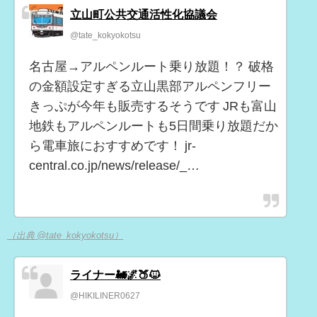
立山町公共交通活性化協議会
@tate_kokyokotsu
名古屋→アルペンルート乗り放題！？ 破格
の金額設定すぎる立山黒部アルペンフリー
きっぷが今年も販売するそうです JRも富山
地鉄もアルペンルートも5日間乗り放題だか
ら電車旅におすすめです！ jr-
central.co.jp/news/release/_…
（出典 @tate_kokyokotsu）
ライナー🚂🌌🍑🐱
@HIKILINER0627