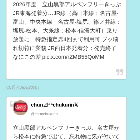
2026年度 立山黒部アルペンフリーきっぷ
JR東海発着分…JR線（高山本線：名古屋-
富山、中央本線：名古屋-塩尻、篠ノ井線：
塩尻-松本、大糸線：松本-信濃大町）乗り
放題に 特急指定席4回まで利用可 ブッ壊
れ切符に変貌 JR西日本発着分：発売終了
なにこの差 pic.x.com/rZMB55QoMM
（出典 @Ariei2000）
chun⊿⁴⁶chukurin𝕏
@chunchukurin
立山黒部アルペンフリーきっぷ、名古屋か
ら松本に特急で出て、忘れ物に気が付いて