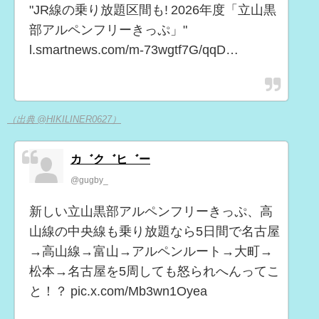
"JR線の乗り放題区間も! 2026年度「立山黒
部アルペンフリーきっぷ」"
l.smartnews.com/m-73wgtf7G/qqD…
（出典 @HIKILINER0627）
カ゛ク゛ヒ゛ー
@gugby_
新しい立山黒部アルペンフリーきっぷ、高
山線の中央線も乗り放題なら5日間で名古屋
→高山線→富山→アルペンルート→大町→
松本→名古屋を5周しても怒られへんってこ
と！？ pic.x.com/Mb3wn1Oyea