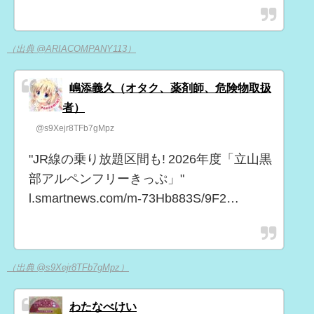
（出典 @ARIACOMPANY113）
嶋添義久（オタク、薬剤師、危険物取扱
者）
@s9Xejr8TFb7gMpz
"JR線の乗り放題区間も! 2026年度「立山黒
部アルペンフリーきっぷ」"
l.smartnews.com/m-73Hb883S/9F2…
（出典 @s9Xejr8TFb7gMpz）
わたなべけい