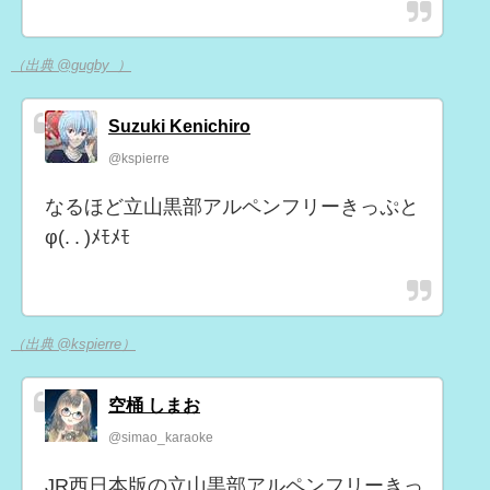
（出典 @gugby_）
Suzuki Kenichiro
@kspierre
なるほど立山黒部アルペンフリーきっぷと
φ(. . )ﾒﾓﾒﾓ
（出典 @kspierre）
空桶 しまお
@simao_karaoke
JR西日本版の立山黒部アルペンフリーきっ