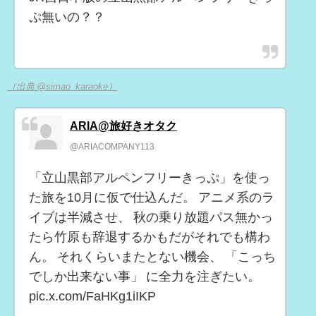
ぷ無いの？？
（出典 @simao_karaoke）
ARIA@旅好きオタク
@ARIACOMPANY113
「立山黒部アルペンフリーきっぷ」を使っ
た旅を10月に仮で仕込んだ。 アニメ系のラ
イブは半減させ、 秋の乗り放題パス無かっ
たら竹原も辞退するかもだがそれでも構わ
ん。 それくらいまたとない機会、 「こっち
でしか出来ない事」 に全力を注ぎたい。
pic.x.com/FaHKg1iIKP