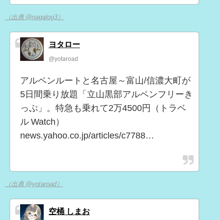
（出典 @nagalog3）
ヨタロー
@yotaroad
アルペンルートと名古屋～富山/信濃大町が
5日間乗り放題「立山黒部アルペンフリーき
っぷ」。特急も乗れて2万4500円（トラベ
ル Watch）
news.yahoo.co.jp/articles/c7788…
（出典 @yotaroad）
空桶 しまお