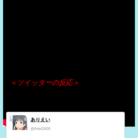
（出典 Youtube）
＜ツイッターの反応＞
ありえい
@Ariei2000