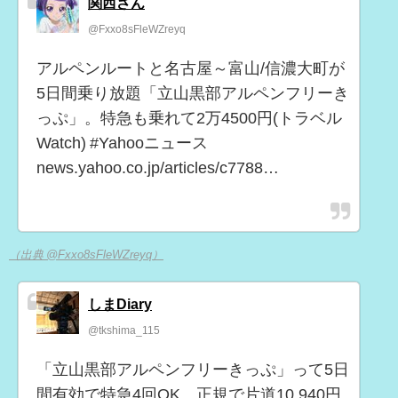
関西さん
@Fxxo8sFleWZreyq
アルペンルートと名古屋～富山/信濃大町が
5日間乗り放題「立山黒部アルペンフリーき
っぷ」。特急も乗れて2万4500円(トラベル
Watch) #Yahooニュース
news.yahoo.co.jp/articles/c7788…
（出典 @Fxxo8sFleWZreyq）
しまDiary
@tkshima_115
「立山黒部アルペンフリーきっぷ」って5日
間有効で特急4回OK、正規で片道10,940円