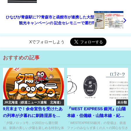
ひなびが青森駅に??青森市と函館市が連携した大型
観光キャンペーンの 記念セレモニーで運行⁉
Xでフォローしよう
おすすめの記事
JR北海道（鉄道ニュース速報 北海道）
未分類
9月末まで！余命宣告を受けたあ
『WEST EXPRESS 銀河』(山陽
の列車が夕暮れに釧路湿原をの
本線・伯備線・山陰本線・紀勢
んびり走る?!
本線）近郊型の魔改造！
「夕陽ノロッコ号」が20日から運行開
「WESTEXPRESS銀河」の登場は、鉄道
始。釧路の美しい夕陽を楽しめる特別な体
ファンのみならず多くの人々の関心を引き