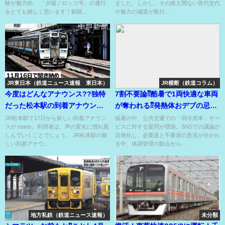
験が魅力的。 「夕陽ノロッコ号」の運行
ました。しかし、その絶え間ない世代交代
をとても嬉しく思います！釧路...
や魅力の減退が夜行...
JR東日本（鉄道ニュース速報 東日本）
JR横断（鉄道コラム）
今度はどんなアナウンス??独特
7割不要論⁇酷暑で1両快適な車両
だった松本駅の到着アナウンス
が奪われる⁇発熱体おデブの忌避
がついにリニューアル⁉
車両！
JR松本駅で17日から新しい到着アナウン
猛暑の中、公共交通での「弱冷房車」サー
スが starts。利用者は、声の変化に慣れ親
ビスに対する疑問が増加。SNSでの議論が
しんでいくことでしょう。 JR松本駅の新
活発化し、必要派と不要派の意見が分かれ
しい到着アナウ...
る中、体調管理の観点から...
地方私鉄（鉄道ニュース速報）
未分類