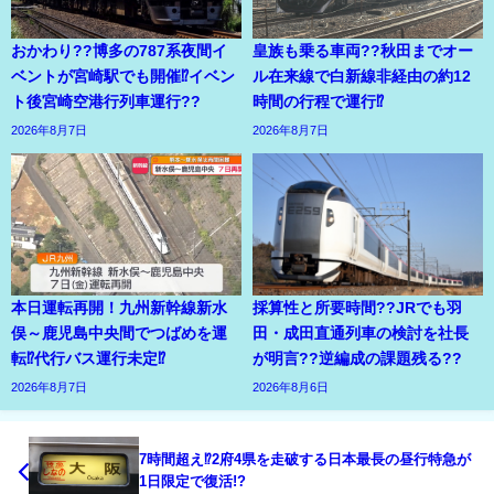
おかわり??博多の787系夜間イ
皇族も乗る車両??秋田までオー
ベントが宮崎駅でも開催⁉イベン
ル在来線で白新線非経由の約12
ト後宮崎空港行列車運行??
時間の行程で運行⁉
2026年8月7日
2026年8月7日
本日運転再開！九州新幹線新水
採算性と所要時間??JRでも羽
俣～鹿児島中央間でつばめを運
田・成田直通列車の検討を社長
転⁉代行バス運行未定⁉
が明言??逆編成の課題残る??
2026年8月7日
2026年8月6日
7時間超え⁉2府4県を走破する日本最長の昼行特急が
1日限定で復活!?