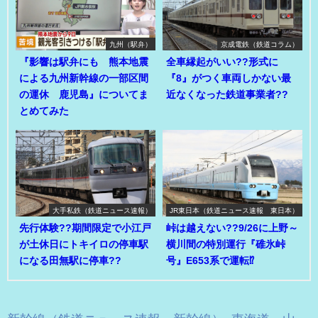
九州（駅弁）
京成電鉄（鉄道コラム）
『影響は駅弁にも 熊本地震
全車縁起がいい??形式に
による九州新幹線の一部区間
『8』がつく車両しかない最
の運休 鹿児島』についてま
近なくなった鉄道事業者??
とめてみた
大手私鉄（鉄道ニュース速報）
JR東日本（鉄道ニュース速報 東日本）
先行体験??期間限定で小江戸
峠は越えない??9/26に上野～
が土休日にトキイロの停車駅
横川間の特別運行『碓氷峠
になる田無駅に停車??
号』E653系で運転⁉