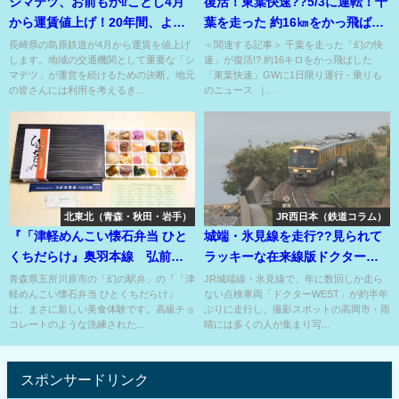
シマテツ、お前もか⁉ことし4月
復活！東葉快速??5/3に運転！千
から運賃値上げ！20年間、よく
葉を走った 約16㎞をかっ飛ばし
頑張ったな！
た『幻の快速』??
長崎県の島原鉄道が4月から運賃を値上げ
＜関連する記事＞ 千葉を走った「幻の快
します。地域の交通機関として重要な「シ
速」が復活!? 約16キロをかっ飛ばした
マテツ」が運営を続けるための決断。地元
「東葉快速」GWに1日限り運行 - 乗りも
の皆さんには利用を考えるき...
のニュース （...
北東北（青森・秋田・岩手）
JR西日本（鉄道コラム）
『「津軽めんこい懐石弁当 ひと
城端・氷見線を走行??見られて
くちだらけ』奥羽本線 弘前
ラッキーな在来線版ドクターイ
駅 つがる惣菜 幻の駅弁??
エロー来たる⁉
青森県五所川原市の「幻の駅弁」の『「津
JR城端線・氷見線で、年に数回しか走ら
軽めんこい懐石弁当 ひとくちだらけ』
ない点検車両「ドクターWEST」が約半年
は、まさに新しい美食体験です。高級チョ
ぶりに走行し、撮影スポットの高岡市・雨
コレートのような洗練された...
晴には多くの人が集まり写...
スポンサードリンク