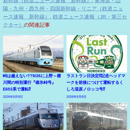
新幹線（鉄道ニュース速報 新幹線）
,
東海道・山
陽・九州・西九州・四国新幹線・リニア（鉄道ニュ
ース速報 新幹線）
,
鉄道ニュース速報（JR・第三セ
クター）
の関連記事
峠は越えない??9/26に上野～横
ラストラン日決定⁉記念ヘッドマ
川間の特別運行『碓氷峠号』
ークを前後につけて運転するく
E653系で運転⁉
しろ湿原ノロッコ号⁉
2026年8月8日
2026年8月8日