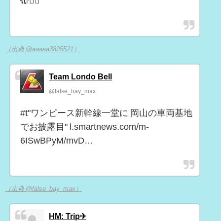
🫣🙋‍♀️
（出典 @aaaaa3825521）
Team Londo Bell
@false_bay_max
#t"ワンピース新幹線一堂に 岡山の車両基地
でお披露目" l.smartnews.com/m-
6ISwBPyM/mvD…
（出典 @false_bay_max）
HM: Trip✈