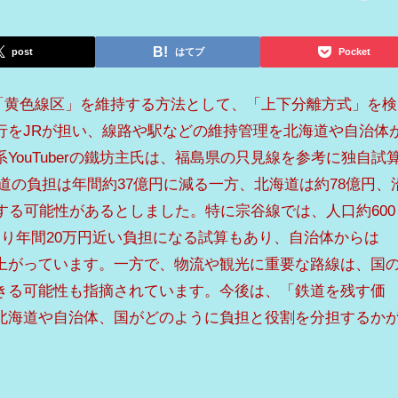
post
はてブ
Pocket
の「黄色線区」を維持する方法として、「上下分離方式」を検
行をJRが担い、線路や駅などの維持管理を北海道や自治体
YouTuberの鐵坊主氏は、福島県の只見線を参考に独自試
道の負担は年間約37億円に減る一方、北海道は約78億円、
する可能性があるとしました。特に宗谷線では、人口約600
たり年間20万円近い負担になる試算もあり、自治体からは
上がっています。一方で、物流や観光に重要な路線は、国
きる可能性も指摘されています。今後は、「鉄道を残す価
北海道や自治体、国がどのように負担と役割を分担するか