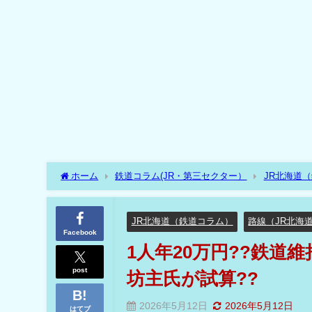
ホーム
鉄道コラム(JR・第三セクター）
JR北海道
主氏が試算??
JR北海道（鉄道コラム）
路線（JR北海
Facebook
1人年20万円??鉄道
post
坊主氏が試算??
2026年5月12日
2026年5月12日
はてブ