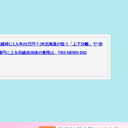
維持に1人年20万円？JR北海道が狙う「上下分離」で"赤
円に上る沿線自治体の覚悟は - TBS NEWS DIG