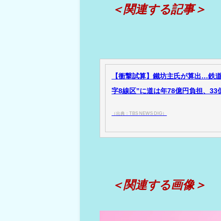
＜関連する記事＞
【衝撃試算】鐵坊主氏が算出…鉄道
字8線区”に道は年78億円負担、33億
（出典：TBS NEWS DIG）
＜関連する画像＞