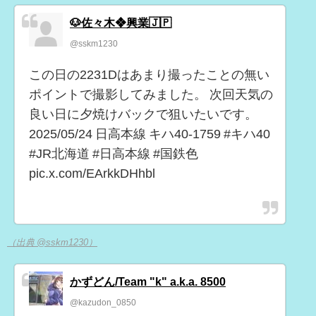
🐶佐々木❖興業🇯🇵
@sskm1230
この日の2231Dはあまり撮ったことの無い
ポイントで撮影してみました。 次回天気の
良い日に夕焼けバックで狙いたいです。
2025/05/24 日高本線 キハ40-1759 #キハ40
#JR北海道 #日高本線 #国鉄色
pic.x.com/EArkkDHhbl
（出典 @sskm1230）
かずどん/Team "k" a.k.a. 8500
@kazudon_0850