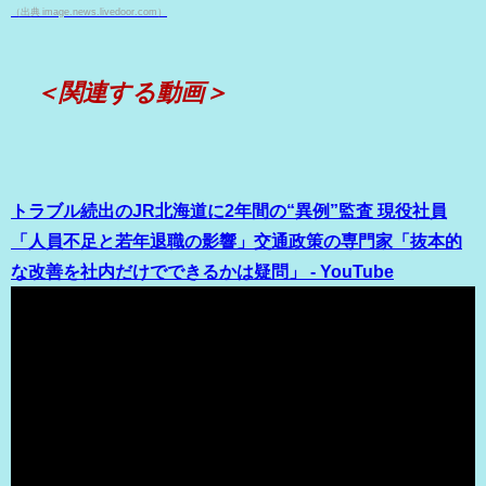
（出典 image.news.livedoor.com）
＜関連する動画＞
トラブル続出のJR北海道に2年間の“異例”監査 現役社員
「人員不足と若年退職の影響」交通政策の専門家「抜本的
な改善を社内だけでできるかは疑問」 - YouTube