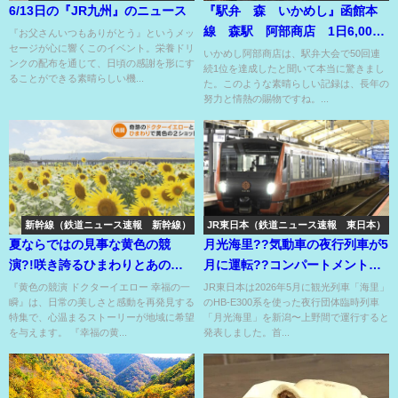
6/13日の『JR九州』のニュース
『駅弁 森 いかめし』函館本
線 森駅 阿部商店 1日6,000
『お父さんいつもありがとう』というメッ
セージが心に響くこのイベント。栄養ドリ
個売れる駅弁甲子園の王者！
いかめし阿部商店は、駅弁大会で50回連
ンクの配布を通じて、日頃の感謝を形にす
続1位を達成したと聞いて本当に驚きまし
ることができる素晴らしい機...
た。このような素晴らしい記録は、長年の
努力と情熱の賜物ですね。...
新幹線（鉄道ニュース速報 新幹線）
JR東日本（鉄道ニュース速報 東日本）
夏ならではの見事な黄色の競
月光海里??気動車の夜行列車が5
演?!咲き誇るひまわりとあの人
月に運転??コンパートメントも
気者のコラボ??
あり〼⁉
『黄色の競演 ドクターイエロー 幸福の一
JR東日本は2026年5月に観光列車「海里」
瞬』は、日常の美しさと感動を再発見する
のHB-E300系を使った夜行団体臨時列車
特集で、心温まるストーリーが地域に希望
「月光海里」を新潟〜上野間で運行すると
を与えます。 『幸福の黄...
発表しました。首...