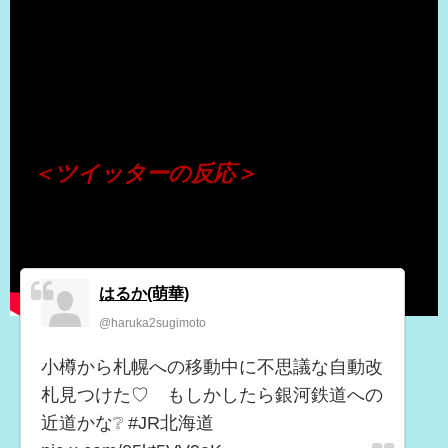
（出典 Youtube）
＜ツイッターの反応＞
はるか(萌華)
@haruka2sugimoto
小樽から札幌への移動中に不思議な自動改
札見つけた♡ もしかしたら銀河鉄道への
近道かな❔ #JR北海道