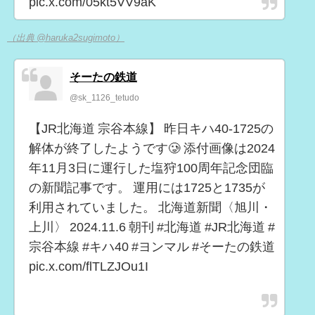
pic.x.com/05kt5VV9aK
（出典 @haruka2sugimoto）
そーたの鉄道
@sk_1126_tetudo
【JR北海道 宗谷本線】 昨日キハ40-1725の
解体が終了したようです🥲 添付画像は2024
年11月3日に運行した塩狩100周年記念団臨
の新聞記事です。 運用には1725と1735が
利用されていました。 北海道新聞〈旭川・
上川〉 2024.11.6 朝刊 #北海道 #JR北海道 #
宗谷本線 #キハ40 #ヨンマル #そーたの鉄道
pic.x.com/flTLZJOu1I