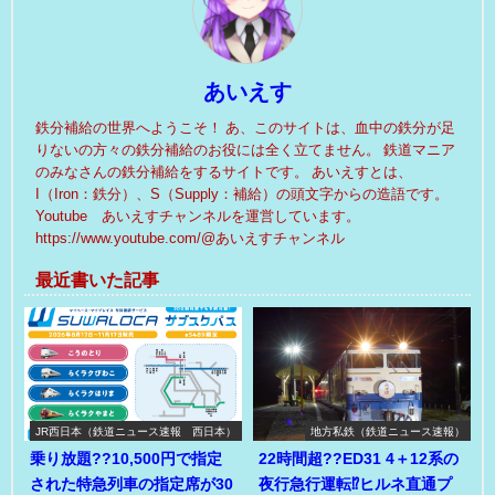
あいえす
鉄分補給の世界へようこそ！ あ、このサイトは、血中の鉄分が足
りないの方々の鉄分補給のお役には全く立てません。 鉄道マニア
のみなさんの鉄分補給をするサイトです。 あいえすとは、
I（Iron：鉄分）、S（Supply：補給）の頭文字からの造語です。
Youtube あいえすチャンネルを運営しています。
https://www.youtube.com/@あいえすチャンネル
最近書いた記事
JR西日本（鉄道ニュース速報 西日本）
地方私鉄（鉄道ニュース速報）
乗り放題??10,500円で指定
22時間超??ED31 4＋12系の
された特急列車の指定席が30
夜行急行運転⁉ヒルネ直通プ