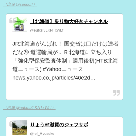
（出典 @senrioff）
【北海道】乗り物大好きチャンネル
@eutxsl3LKNTxWLf
JR北海道がんばれ！ 国交省は口だけは達者
だな😓 道運輸局がＪＲ北海道に立ち入り
「強化型保安監査体制」適用後初(HTB北海
道ニュース) #Yahooニュース
news.yahoo.co.jp/articles/40e2d…
（出典 @eutxsl3LKNTxWLf）
りょう＠滋賀のジェフサポ
@jef_Ryosuke