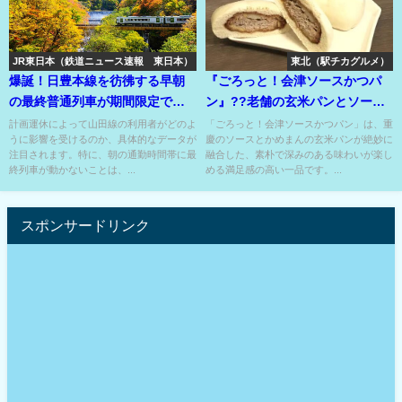
JR東日本（鉄道ニュース速報 東日本）
東北（駅チカグルメ）
爆誕！日豊本線を彷彿する早朝
『ごろっと！会津ソースかつパ
の最終普通列車が期間限定で誕
ン』??老舗の玄米パンとソース
生??
かつがコラボしちゃった??
計画運休によって山田線の利用者がどのよ
「ごろっと！会津ソースかつパン」は、重
うに影響を受けるのか、具体的なデータが
慶のソースとかめまんの玄米パンが絶妙に
注目されます。特に、朝の通勤時間帯に最
融合した、素朴で深みのある味わいが楽し
終列車が動かないことは、...
める満足感の高い一品です。...
スポンサードリンク