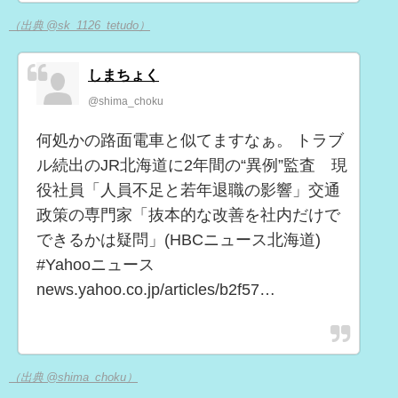
（出典 @sk_1126_tetudo）
しまちょく
@shima_choku
何処かの路面電車と似てますなぁ。 トラブ
ル続出のJR北海道に2年間の“異例”監査 現
役社員「人員不足と若年退職の影響」交通
政策の専門家「抜本的な改善を社内だけで
できるかは疑問」(HBCニュース北海道)
#Yahooニュース
news.yahoo.co.jp/articles/b2f57…
（出典 @shima_choku）