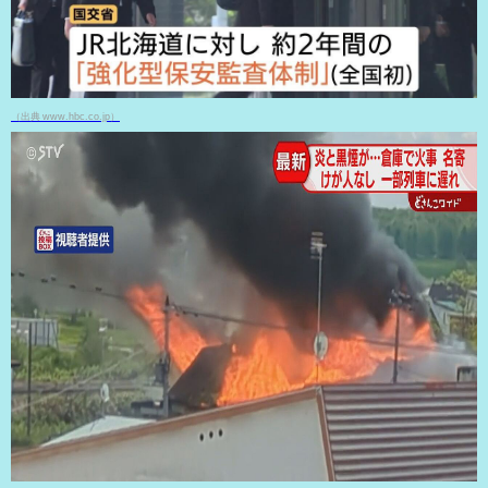
（出典 www.hbc.co.jp）