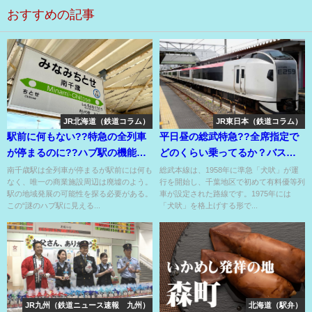
おすすめの記事
JR北海道（鉄道コラム）
JR東日本（鉄道コラム）
駅前に何もない??特急の全列車
平日昼の総武特急??全席指定で
が停まるのに??ハブ駅の機能し
どのくらい乗ってるか？バスよ
かない残念な駅前⁉
り快適な車内空間⁉
南千歳駅は全列車が停まるが駅前には何も
総武本線は、1958年に準急「犬吠」が運
なく、唯一の商業施設周辺は廃墟のよう。
行を開始し、千葉地区で初めて有料優等列
駅の地域発展の可能性を探る必要がある。
車が設定された路線です。1975年には
この“謎のハブ駅に見える...
「犬吠」を格上げする形で...
JR九州（鉄道ニュース速報 九州）
北海道（駅弁）