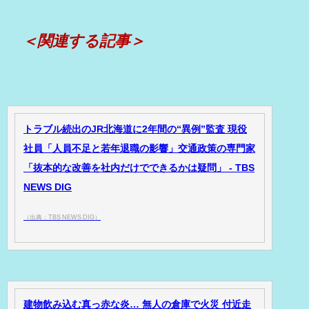
＜関連する記事＞
トラブル続出のJR北海道に2年間の“異例”監査 現役
社員「人員不足と若年退職の影響」交通政策の専門家
「抜本的な改善を社内だけでできるかは疑問」 - TBS
NEWS DIG
（出典：TBS NEWS DIG）
建物飲み込む真っ赤な炎… 無人の倉庫で火災 付近走