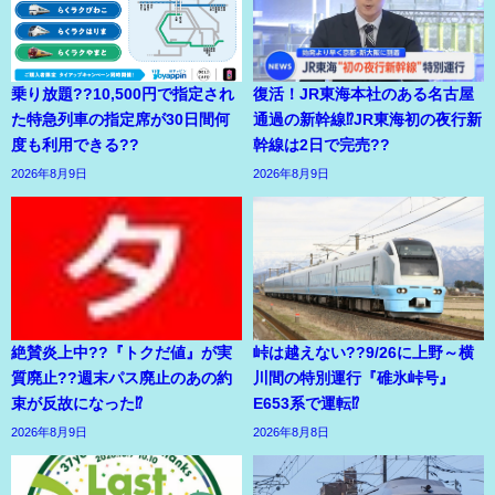
乗り放題??10,500円で指定され
復活！JR東海本社のある名古屋
た特急列車の指定席が30日間何
通過の新幹線⁉JR東海初の夜行新
度も利用できる??
幹線は2日で完売??
2026年8月9日
2026年8月9日
絶賛炎上中??『トクだ値』が実
峠は越えない??9/26に上野～横
質廃止??週末パス廃止のあの約
川間の特別運行『碓氷峠号』
束が反故になった⁉
E653系で運転⁉
2026年8月9日
2026年8月8日