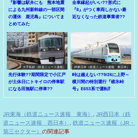
『影響は駅弁にも 熊本地震
全車縁起がいい??形式に
による九州新幹線の一部区間
『8』がつく車両しかない最
の運休 鹿児島』についてま
近なくなった鉄道事業者??
とめてみた
大手私鉄（鉄道ニュース速報）
JR東日本（鉄道ニュース速報 東日本）
先行体験??期間限定で小江戸
峠は越えない??9/26に上野～
が土休日にトキイロの停車駅
横川間の特別運行『碓氷峠
になる田無駅に停車??
号』E653系で運転⁉
JR東海（鉄道ニュース速報 東海）
,
JR西日本（鉄
道ニュース速報 西日本）
,
鉄道ニュース速報（JR・
第三セクター）
の関連記事