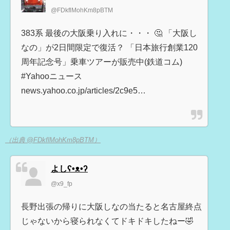
@FDkflMohKm8pBTM
383系 最後の大阪乗り入れに・・・ 🤔 「大阪し
なの」が2日間限定で復活？ 「日本旅行創業120
周年記念号」乗車ツアーが販売中(鉄道コム)
#Yahooニュース
news.yahoo.co.jp/articles/2c9e5…
（出典 @FDkflMohKm8pBTM）
よしʕ•ᴥ•ʔ
@x9_fp
長野出張の帰りに大阪しなの当たると名古屋終点
じゃないから寝られなくてドキドキしたねー🤣