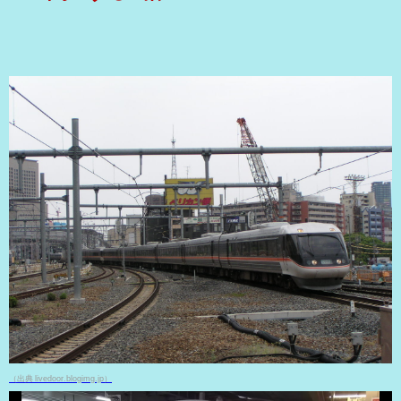
（出典 livedoor.blogimg.jp）