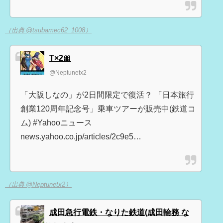
（出典 @tsubamec62_1008）
T×2🎀
@Neptunetx2
「大阪しなの」が2日間限定で復活？ 「日本旅行
創業120周年記念号」乗車ツアーが販売中(鉄道コ
ム) #Yahooニュース
news.yahoo.co.jp/articles/2c9e5…
（出典 @Neptunetx2）
成田急行電鉄・なりた鉄道(成田輪務 な