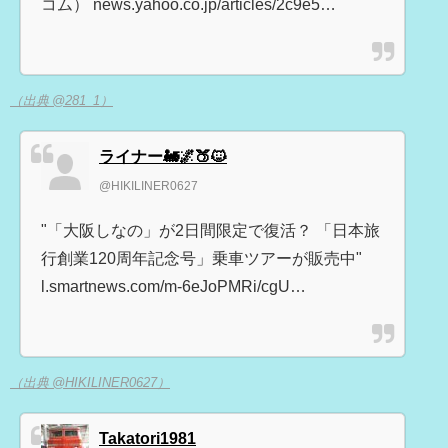
コム） news.yahoo.co.jp/articles/2c9e5…
（出典 @281_1）
ライナー🚂🌌🍑🐱
@HIKILINER0627
"「大阪しなの」が2日間限定で復活？ 「日本旅
行創業120周年記念号」乗車ツアーが販売中"
l.smartnews.com/m-6eJoPMRi/cgU…
（出典 @HIKILINER0627）
Takatori1981