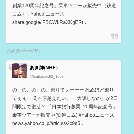
創業120周年記念号」乗車ツアーが販売中（鉄道
コム） - Yahoo!ニュース
share.google/IFBOWLRaXKgERt…
（出典 @anlover210）
あき牌(NHF）
@tsubamec62_1008
の、の、の、の、乗りてぇーーー 死ぬほど乗り
てぇぇー 関ヶ原越えたい。 「大阪しなの」が2日
間限定で復活？ 「日本旅行創業120周年記念号」
乗車ツアーが販売中(鉄道コム) #Yahooニュース
news.yahoo.co.jp/articles/2c9e5…