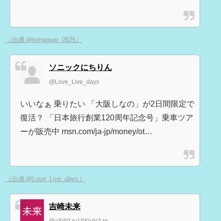
（出典 @kimagure_0925）
ソニックにちりん
@Love_Live_days
いいなぁ 乗りたい 「大阪しなの」が2日間限定で
復活？ 「日本旅行創業120周年記念号」乗車ツア
ーが販売中 msn.com/ja-jp/money/ot…
（出典 @Love_Live_days）
吉崎未来