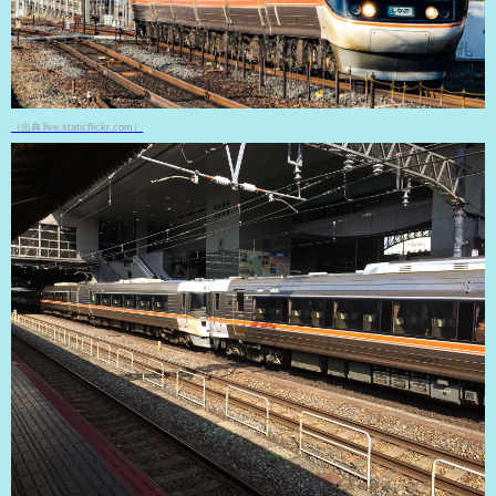
（出典 live.staticflickr.com）