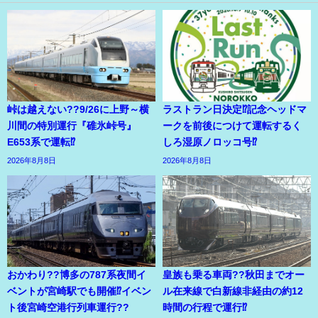
峠は越えない??9/26に上野～横
ラストラン日決定⁉記念ヘッドマ
川間の特別運行『碓氷峠号』
ークを前後につけて運転するく
E653系で運転⁉
しろ湿原ノロッコ号⁉
2026年8月8日
2026年8月8日
おかわり??博多の787系夜間イ
皇族も乗る車両??秋田までオー
ベントが宮崎駅でも開催⁉イベン
ル在来線で白新線非経由の約12
ト後宮崎空港行列車運行??
時間の行程で運行⁉