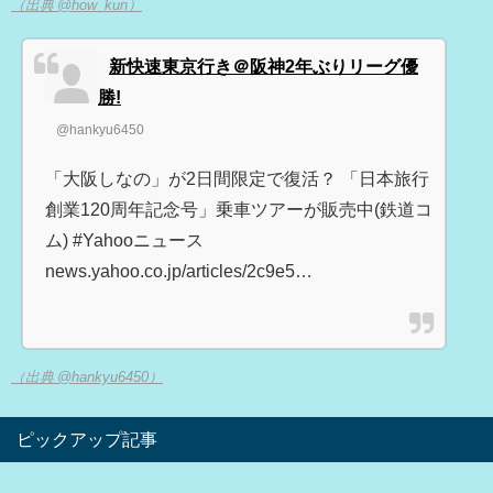
（出典 @how_kun）
新快速東京行き＠阪神2年ぶりリーグ優
勝!
@hankyu6450
「大阪しなの」が2日間限定で復活？ 「日本旅行
創業120周年記念号」乗車ツアーが販売中(鉄道コ
ム) #Yahooニュース
news.yahoo.co.jp/articles/2c9e5…
（出典 @hankyu6450）
ピックアップ記事