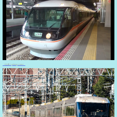
（出典 i.ytimg.com）