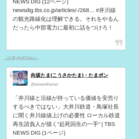
NEWS DIG (12ページ)
newsdig.tbs.co.jp/articles/-/268… #井川線
の観光路線化は理解できる。それをやるん
だったら中部電力に最初に話をつけろ！
（出典 @pl01laku）
向坂たま(こうさかたま)・たまポン
@tamawithanan
「井川線と沿線が持っている価値を安売り
するべきではない」大井川鉄道・鳥塚社長
に聞く井川線値上げの必要性 ローカル鉄道
再生請負人が描く“起死回生の一手“ | TBS
NEWS DIG (1ページ)