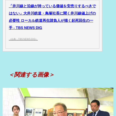
「井川線と沿線が持っている価値を安売りするべきで
はない」大井川鉄道・鳥塚社長に聞く井川線値上げの
必要性 ローカル鉄道再生請負人が描く起死回生の一
手 - TBS NEWS DIG
（出典：TBS NEWS DIG）
＜関連する画像＞