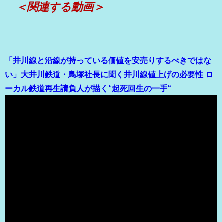
＜関連する動画＞
「井川線と沿線が持っている価値を安売りするべきではな
い」大井川鉄道・鳥塚社長に聞く井川線値上げの必要性 ロ
ーカル鉄道再生請負人が描く“起死回生の一手“