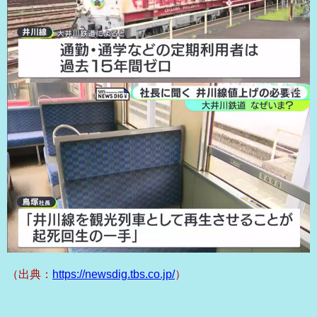
（出典：
https://newsdig.tbs.co.jp/
）