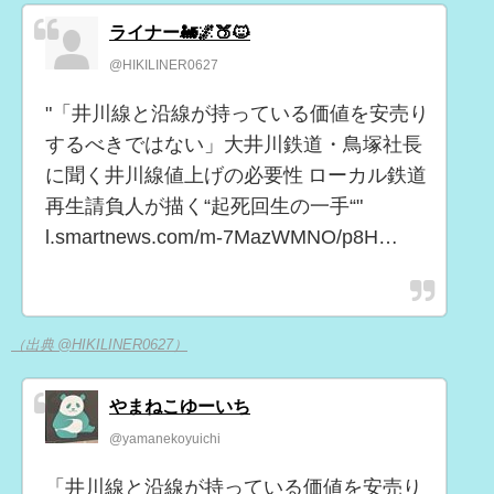
ライナー🚂🌌🍑🐱
@HIKILINER0627
"「井川線と沿線が持っている価値を安売り
するべきではない」大井川鉄道・鳥塚社長
に聞く井川線値上げの必要性 ローカル鉄道
再生請負人が描く“起死回生の一手“"
l.smartnews.com/m-7MazWMNO/p8H…
（出典 @HIKILINER0627）
やまねこゆーいち
@yamanekoyuichi
「井川線と沿線が持っている価値を安売り