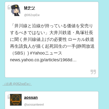
Mテツ
@062opEw
「井川線と沿線が持っている価値を安売り
するべきではない」大井川鉄道・鳥塚社長
に聞く井川線値上げの必要性 ローカル鉄道
再生請負人が描く起死回生の一手(静岡放送
（SBS）) #Yahooニュース
news.yahoo.co.jp/articles/1968d…
（出典 @062opEw）
aossan
@aossantweet