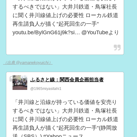
するべきではない」大井川鉄道・鳥塚社長
に聞く井川線値上げの必要性 ローカル鉄道
再生請負人が描く“起死回生の一手“
youtu.be/BylGnG61j9k?si… @YouTubeより
（出典 @yamanekoyuichi）
ふるさと線：関西会員企画担当者
@1965miyasitahi1
「井川線と沿線が持っている価値を安売り
するべきではない」大井川鉄道・鳥塚社長
に聞く井川線値上げの必要性 ローカル鉄道
再生請負人が描く“起死回生の一手“(静岡放
送（SBS）) #Yahooニュース