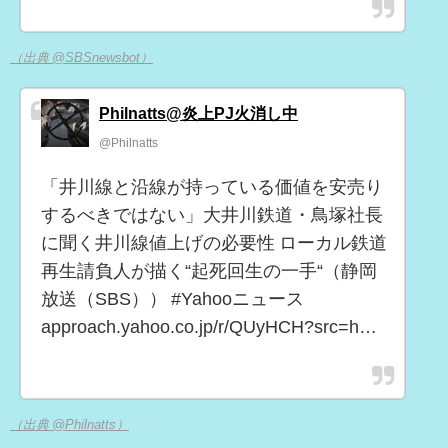
（出典 @SBSnewsbot）
Philnatts@炎上PJ火消し中
@Philnatts
「井川線と沿線が持っている価値を安売り
するべきではない」大井川鉄道・鳥塚社長
に聞く井川線値上げの必要性 ローカル鉄道
再生請負人が描く“起死回生の一手“（静岡
放送（SBS）） #Yahooニュース
approach.yahoo.co.jp/r/QUyHCH?src=h…
（出典 @Philnatts）