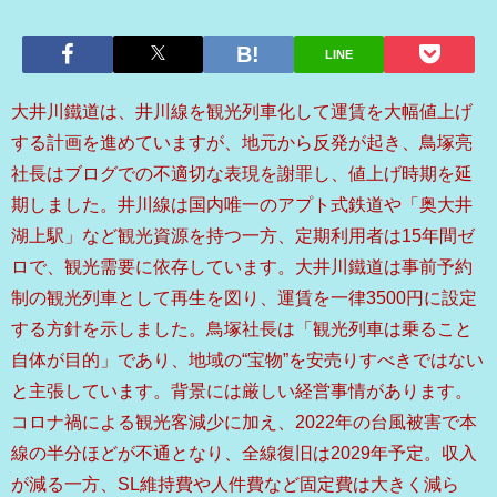
LINE
大井川鐵道は、井川線を観光列車化して運賃を大幅値上げ
する計画を進めていますが、地元から反発が起き、鳥塚亮
社長はブログでの不適切な表現を謝罪し、値上げ時期を延
期しました。井川線は国内唯一のアプト式鉄道や「奥大井
湖上駅」など観光資源を持つ一方、定期利用者は15年間ゼ
ロで、観光需要に依存しています。大井川鐵道は事前予約
制の観光列車として再生を図り、運賃を一律3500円に設定
する方針を示しました。鳥塚社長は「観光列車は乗ること
自体が目的」であり、地域の“宝物”を安売りすべきではない
と主張しています。背景には厳しい経営事情があります。
コロナ禍による観光客減少に加え、2022年の台風被害で本
線の半分ほどが不通となり、全線復旧は2029年予定。収入
が減る一方、SL維持費や人件費など固定費は大きく減ら