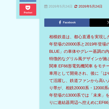
2026年5月24日
2026年5月24日
Pocket
Facebook
相模鉄道は、都心直通を実現した
年登場の20000系と2019年登場
BLUE」の車体やグレー基調
特徴的なグリル風デザインが施
関車 EF66形電気機関車 をモ
車用として開発され、後に「は
て活躍し、鉄道ファンから高い人
り帯が、相鉄20000系・120
年登場の13000系では「未来
りに連結器周辺へ控えめにEF6