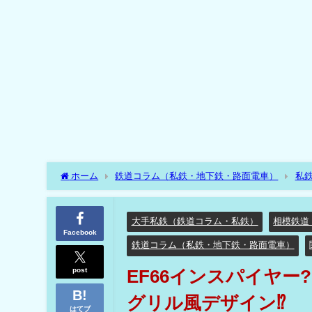
ホーム
鉄道コラム（私鉄・地下鉄・路面電車）
私
2018年以降登場の相鉄車両の先頭車のグリル風デザイン⁉
大手私鉄（鉄道コラム・私鉄）
相模鉄道
Facebook
鉄道コラム（私鉄・地下鉄・路面電車）
post
EF66インスパイヤー
グリル風デザイン⁉
はてブ