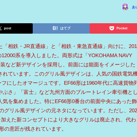
あ
post
はてブ
Pocket
「相鉄・JR直通線」と「相鉄・東急直通線」向けに、201
の12000系を導入しました。両形式は「YOKOHAMA NAVY
の内装など新デザインを採用し、前面には能面をイメージした
されています。このグリル風デザインは、人気の国鉄電気
チーフにしたオマージュです。EF66形は1960年代に高速貨物
やぶさ」「富士」など九州方面のブルートレイン牽引機と
気を集めました。特にEF66形0番台の前面中央にあった
00系のグリル風デザインの元ネタになっています。ただし、202
」を加えた新コンセプトにより大きなグリルは廃止され、代わ
6形の意匠が残されています。