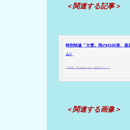
＜関連する記事＞
特別快速「大雪」用のH100形、座席改
ム）
（出典：Tetsudo.com（鉄道コム））
＜関連する画像＞