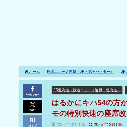
ホーム
鉄道ニュース速報（JR・第三セクター）
J
場⁉特急格下げのデクモの特別快速の座席改良車⁉
JR北海道（鉄道ニュース速報 北海道）
Facebook
はるかにキハ54の方
post
モの特別快速の座席改
2025年12月13日
2025年12月13日
はてブ