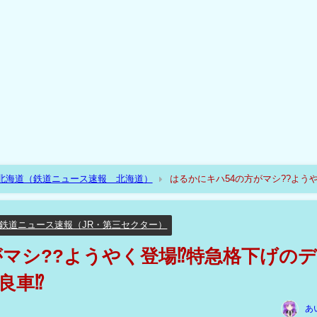
R北海道（鉄道ニュース速報 北海道）
はるかにキハ54の方がマシ??よう
鉄道ニュース速報（JR・第三セクター）
がマシ??ようやく登場⁉特急格下げの
良車⁉
あ