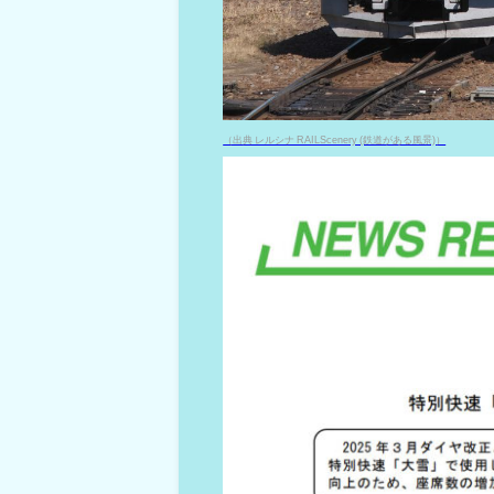
（出典 レルシナ RAILScenery (鉄道がある風景)）