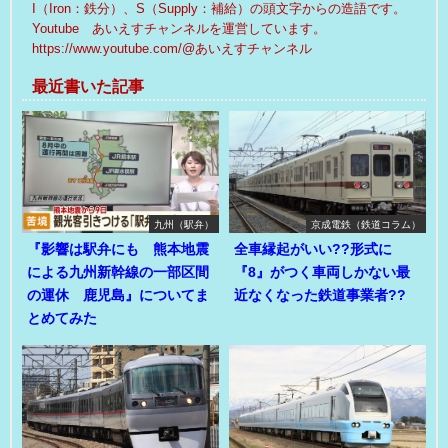
I（Iron：鉄分）、S（Supply：補給）の頭文字からの造語です。
Youtube あいえすチャンネルを運営しています。
https://www.youtube.com/@あいえすチャンネル
最近書いた記事
九州（駅弁）
京成電鉄（鉄道コラム）
『影響は駅弁にも 熊本地震
全車縁起がいい??形式に
による九州新幹線の一部区間
『8』がつく車両しかない最
の運休 鹿児島』についてま
近なくなった鉄道事業者??
とめてみた