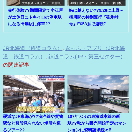
大手私鉄（鉄道ニュース速報）
JR東日本（鉄道ニュース速報 東日本）
先行体験??期間限定で小江戸
峠は越えない??9/26に上野～
が土休日にトキイロの停車駅
横川間の特別運行『碓氷峠
になる田無駅に停車??
号』E653系で運転⁉
JR北海道（鉄道コラム）
,
きっぷ・アプリ（JR北海
道 鉄道コラム）
,
鉄道コラム(JR・第三セクター）
の関連記事
硬派なJR東海が??洗浄線や貨物
107年ぶりの東海道本線の新
駅など普段見られない場所を巡
駅??秋から販売開始予定のマン
るツアー??
ションに資料請求続々⁉