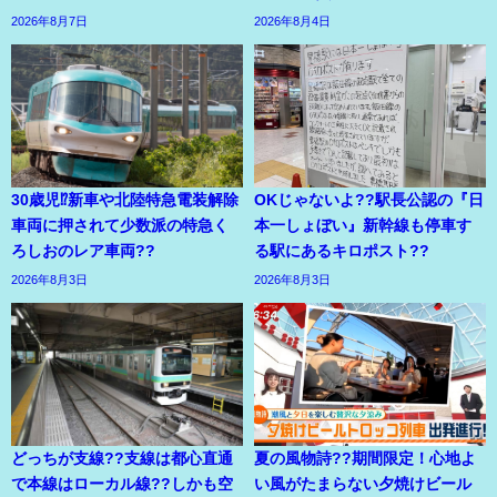
2026年8月7日
2026年8月4日
30歳児⁉新車や北陸特急電装解除
OKじゃないよ??駅長公認の『日
車両に押されて少数派の特急く
本一しょぼい』新幹線も停車す
ろしおのレア車両??
る駅にあるキロポスト??
2026年8月3日
2026年8月3日
どっちが支線??支線は都心直通
夏の風物詩??期間限定！心地よ
で本線はローカル線??しかも空
い風がたまらない夕焼けビール