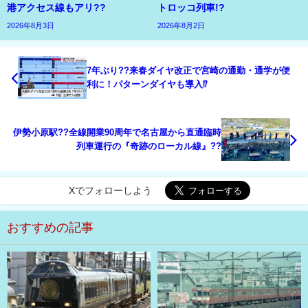
港アクセス線もアリ??
トロッコ列車!?
2026年8月3日
2026年8月2日
7年ぶり??来春ダイヤ改正で宮崎の通勤・通学が便
利に！パターンダイヤも導入⁉
伊勢小原駅??全線開業90周年で名古屋から直通臨時
列車運行の『奇跡のローカル線』??
Xでフォローしよう
おすすめの記事