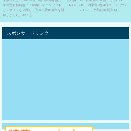
す新型有料特急「3900形」のコンセプト
TRAIN SUITE 四季島 3泊4日コース（ツア
とデザインを公開し、列車の愛称募集を開
ー） （7/1～3） 宇都宮線 開業14...
始しました。3900形...
スポンサードリンク