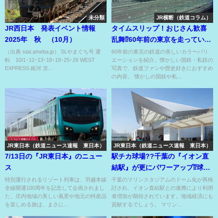
未分類
JR横断（鉄道コラム）
JR西日本 発表イベント情報
タイムスリップ！おじさん歓喜
2025年 秋 （10月）
乱舞⁉60年前の東京を走っていた
鉄道の“色”⁉
（出典 stat.ameba.jp） SLやまぐち号 運
60年前の東京の鉄道の美しいカラーバリ
転 10/1･12･13･18･19･25･26 WEST
エーションを紹介。懐かしい国鉄・私鉄の
EXPRESS 銀河 京...
写真で、鉄道ファンや歴史好きにおすすめ
の内容。 懐かしの国鉄や私...
JR東日本（鉄道ニュース速報 東日本）
JR東日本（鉄道ニュース速報 東日本）
7/13日の『JR東日本』のニュー
駅チカ球場??千葉の『イオン直
ス
結駅』が更にパワーアップ⁉球場
もドームになる??
特別運行されるリゾート列車は、羽越本線
千葉のマリンスタジアムのドーム化が再検
全線開通100周年を記念して企画されまし
討され、イオン直結駅との連携により利用
た。庄内地域の美しい風景や地元の特産品
者増加が期待されています。地域経済にも
を楽しめる旅は、まさに...
貢献するでしょう。 マリン...