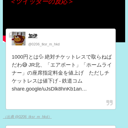
＜ツイッターの反応＞
加伊
@0206_tksr_m_hkd
1000円とは💦 絶対チケットレスで取らねば
だわ😅 JR北、「エアポート」「ホームライ
ナー」の座席指定料金を値上げ ただしチ
ケットレスは値下げ - 鉄道コム
share.google/uJsDlk8hnKb1an…
（出典 @0206_tksr_m_hkd）