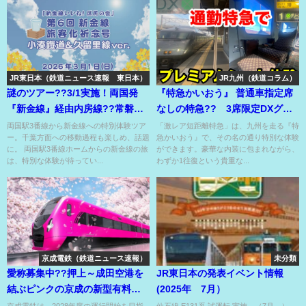
JR東日本（鉄道ニュース速報 東日本）
JR九州（鉄道コラム）
謎のツアー??3/1実施！両国発
『特急かいおう』 普通車指定席
『新金線』経由内房線??常磐線
なしの特急?? 3席限定DXグリ
入線後、総武線にどう戻る？
ーンあり〼‼
両国駅3番線から新金線への特別体験ツア
「激レア短距離特急」は、九州を走る『特
ー。千葉方面への移動過程も楽しめ、話題
急かいおう』で、その名の通り特別な体験
に。 両国駅3番線ホームからの新金線の旅
ができます。豪華な内装に包まれながら、
は、特別な体験が待ってい...
わずか1往復という貴重な...
京成電鉄（鉄道ニュース速報）
未分類
愛称募集中??押上～成田空港を
JR東日本の発表イベント情報
結ぶピンクの京成の新型有料特
(2025年 7月）
急3900形??
京成電鉄は、2028年度の運行開始を目指
仙石線 E131系 試運転 実施 （7月～）