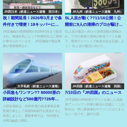
JR西日本（鉄道ニュース速報 西日本）
JR九州（鉄道ニュース速報 九州）
祝！期間延長！2026年3月まで条
SL人吉が動く??11/16公開！公
件付きで増便！18キッパーにも
開前に9人の清掃のプロが駆け付
訪問チャンスあり?!
けた⁉
JR芸備線の増便期間が2026年3月まで延長
SL人吉の復活へ向けた清掃活動が開催さ
され、地域住民にとって利便性向上に期待
れ、プロの技術と情熱が鉄道ファンを魅
が寄せられています。 JR芸備線の実証事
了。熊本のイベントで鉄道文化を応援しよ
業が増便期間を2...
う！ SL人吉の復活に向けた...
大手私鉄（鉄道ニュース速報）
JR四国（鉄道ニュース速報 四国）
小田急もワンマン?? 80000形の
7/10日の『JR四国』のニュース
詳細設計など586億円??26年度
JR予讃線の8000系デザインを施した流線
形アンパンマン列車の駅弁が話題に！この
設備投資計画より
小田急電鉄は、2026年度の鉄道事業設備
駅弁は、特に家族連れやファンにはたまら
投資計画として総額586億円を投資すると
ない一品です。旅行の思...
発表しました。通勤車両では、5000形を
10両1編成と8両2...