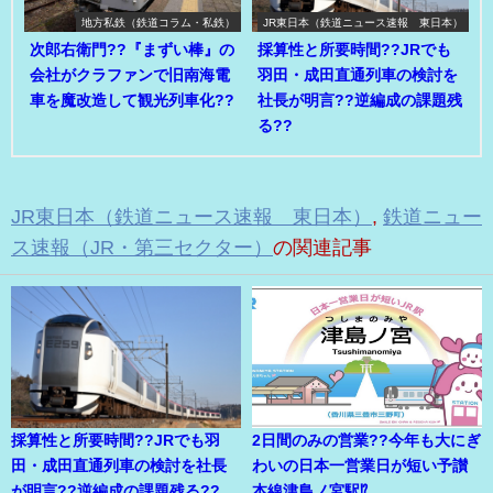
地方私鉄（鉄道コラム・私鉄）
JR東日本（鉄道ニュース速報 東日本）
次郎右衛門??『まずい棒』の
採算性と所要時間??JRでも
会社がクラファンで旧南海電
羽田・成田直通列車の検討を
車を魔改造して観光列車化??
社長が明言??逆編成の課題残
る??
JR東日本（鉄道ニュース速報 東日本）
,
鉄道ニュー
ス速報（JR・第三セクター）
の関連記事
採算性と所要時間??JRでも羽
2日間のみの営業??今年も大にぎ
田・成田直通列車の検討を社長
わいの日本一営業日が短い予讃
が明言??逆編成の課題残る??
本線津島ノ宮駅⁉