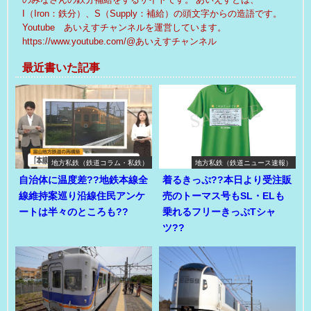
I（Iron：鉄分）、S（Supply：補給）の頭文字からの造語です。
Youtube あいえすチャンネルを運営しています。
https://www.youtube.com/@あいえすチャンネル
最近書いた記事
地方私鉄（鉄道コラム・私鉄）
地方私鉄（鉄道ニュース速報）
自治体に温度差??地鉄本線全
着るきっぷ??本日より受注販
線維持案巡り沿線住民アンケ
売のトーマス号もSL・ELも
ートは半々のところも??
乗れるフリーきっぷTシャ
ツ??