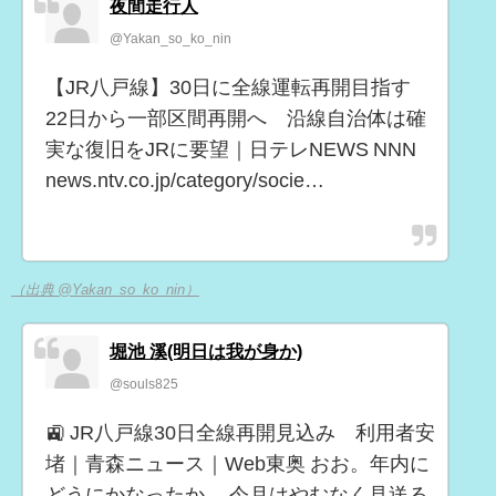
夜間走行人
@Yakan_so_ko_nin
【JR八戸線】30日に全線運転再開目指す
22日から一部区間再開へ 沿線自治体は確
実な復旧をJRに要望｜日テレNEWS NNN
news.ntv.co.jp/category/socie…
（出典 @Yakan_so_ko_nin）
堀池 溪(明日は我が身か)
@souls825
🚉 JR八戸線30日全線再開見込み 利用者安
堵｜青森ニュース｜Web東奥 おお。年内に
どうにかなったか。 今月はやむなく見送る