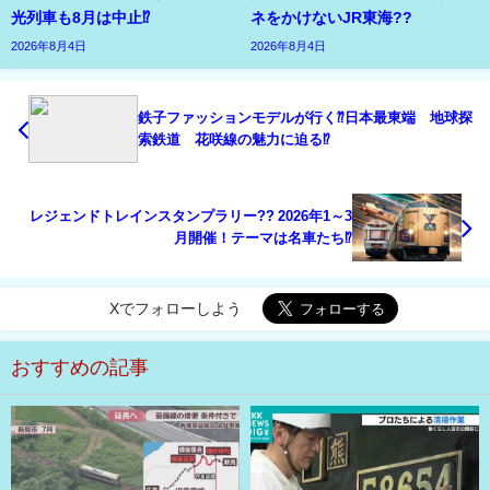
光列車も8月は中止⁉
ネをかけないJR東海??
2026年8月4日
2026年8月4日
鉄子ファッションモデルが行く⁇日本最東端 地球探
索鉄道 花咲線の魅力に迫る⁉
レジェンドトレインスタンプラリー?? 2026年1～3
月開催！テーマは名車たち⁉
Xでフォローしよう
おすすめの記事