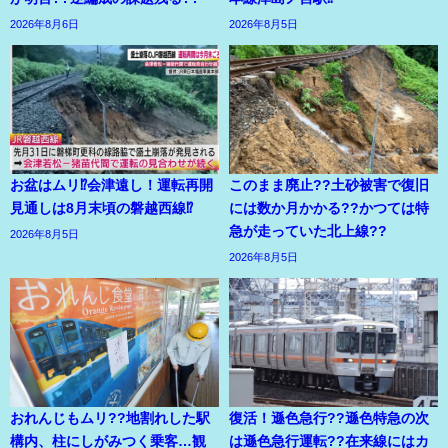
2026年8月6日
2026年8月5日
お盆はムリ⁉会津遠し！運転再開
このまま廃止??土砂被害で復旧
見通しは8月末頃の磐越西線⁉
には数か月かかる??かつては特
急が走っていた北上線??
2026年8月5日
2026年8月5日
おれんじもムリ??地割れした駅
復活！遜色急行??遜色特急の次
構内、柱にしがみつく乗客…観
は遜色急行運転??在来線にはカ