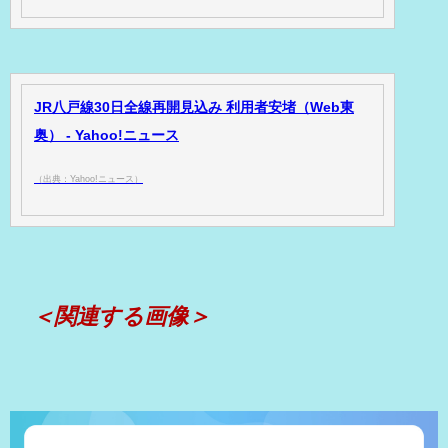
JR八戸線30日全線再開見込み 利用者安堵（Web東
奥） - Yahoo!ニュース
（出典：Yahoo!ニュース）
＜関連する画像＞