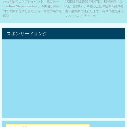
ホームに⁇
以上かけて走る⁉
いわき駅でコスプレイベント「電コス～
JR東日本は2026年6月7日、観光列車「ひ
The Real Station Studio～」を開催。列車
なび（陽旅）」を使った団体臨時列車を郡
内での撮影を楽しみながら、地域の魅力を
山～盛岡間で運行します。福島の観光キャ
再発...
ンペーンの一環で、約...
スポンサードリンク