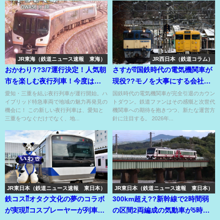
JR東海（鉄道ニュース速報 東海）
JR西日本（鉄道コラム）
おかわり??3/7運行決定！人気朝
さすが⁉国鉄時代の電気機関車が
市を楽しむ夜行列車！今度はニ
現役??モノを大事にする会社の
ューフェイスのHC85⁉
あの路線??
愛知・三重を結ぶ夜行列車が運行開始。ハ
国鉄時代の電気機関車が完全引退のカウン
イブリッド特急車両で地域の魅力再発見の
トダウン。鉄道ファンはその感慨と次世代
機会に！ この新しい夜行列車は、愛知と
機関車への期待を抱きつつ、新たな運営方
三重をつなぐだけでなく、地...
針に注目する。 2026年...
JR東日本（鉄道ニュース速報 東日本）
JR東日本（鉄道ニュース速報 東日本）
鉄コス⁇オタク文化の夢のコラボ
300km超え??新幹線で2時間弱
が実現⁇コスプレーヤーが列車や
の区間2両編成の気動車が5時間