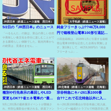
JR西日本（鉄道ニュース速報 西日本）
大手私鉄（鉄道ニュース速報）
5/2日の『JR西日本』のニュース
純金フリーきっぷ??46万8,000
円で箱根登山電車100形引退記念
「べるもんた」の旅は、富山の美しい自然
や美味しい食文化を存分に楽しむことがで
企画で登場⁉
小田急箱根は、2028年1月に引退する箱根
きる素晴らしい体験でした。観光列車から
登山電車100形を記念した企画を実施しま
の絶景は、見逃せません。...
す。第1弾として、46万8,000円の「純金
フリーきっぷ」...
JR西日本（鉄道ニュース速報 西日本）
JR北海道（鉄道ニュース速報 北海道）
種別や行先表示の幕回しやLED
宗谷特急にキハ261系1000番
変更もOK??省エネ電車の “最終
台??これで石北特急以外に入
展示”のイベント♪
線！北海道形式統一が近いの
9月に201系の最終展示イベントが開催さ
キハ261系1000番台が宗谷本線に初入線。
れ、特別な撮影会が催される。鉄道ファン
ラベンダー編成のトラブルで特急宗谷に異
か？