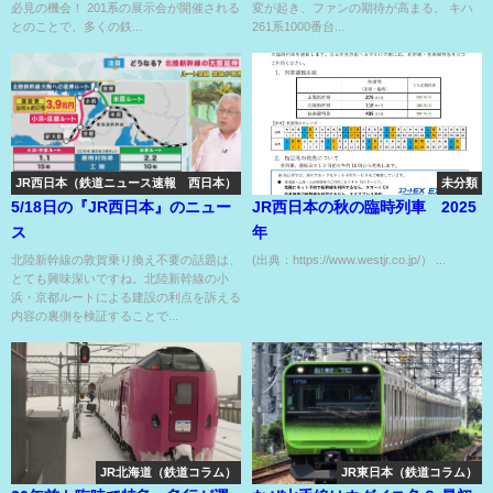
必見の機会！ 201系の展示会が開催される
変が起き、ファンの期待が高まる。 キハ
とのことで、多くの鉄...
261系1000番台...
JR西日本（鉄道ニュース速報 西日本）
未分類
5/18日の『JR西日本』のニュー
JR西日本の秋の臨時列車 2025
ス
年
北陸新幹線の敦賀乗り換え不要の話題は、
(出典：https://www.westjr.co.jp/） ...
とても興味深いですね。北陸新幹線の小
浜・京都ルートによる建設の利点を訴える
内容の裏側を検証することで...
JR北海道（鉄道コラム）
JR東日本（鉄道コラム）