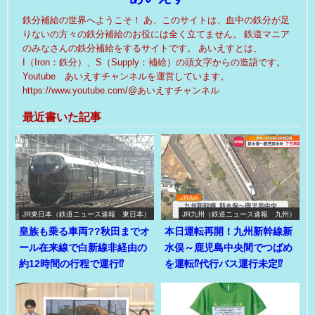
鉄分補給の世界へようこそ！ あ、このサイトは、血中の鉄分が足
りないの方々の鉄分補給のお役には全く立てません。 鉄道マニア
のみなさんの鉄分補給をするサイトです。 あいえすとは、
I（Iron：鉄分）、S（Supply：補給）の頭文字からの造語です。
Youtube あいえすチャンネルを運営しています。
https://www.youtube.com/@あいえすチャンネル
最近書いた記事
JR東日本（鉄道ニュース速報 東日本）
JR九州（鉄道ニュース速報 九州）
皇族も乗る車両??秋田までオ
本日運転再開！九州新幹線新
ール在来線で白新線非経由の
水俣～鹿児島中央間でつばめ
約12時間の行程で運行⁉
を運転⁉代行バス運行未定⁉