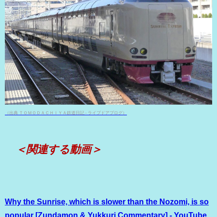
（出典 ＴＯＭＯＤＡＣＨＩＹＡ鉄道日記 - ライブドアブログ）
＜関連する動画＞
Why the Sunrise, which is slower than the Nozomi, is so
popular [Zundamon & Yukkuri Commentary] - YouTube