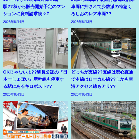
駅??秋から販売開始予定のマン
車両に押されて少数派の特急く
ションに資料請求続々⁉
ろしおのレア車両??
2026年8月4日
2026年8月3日
OKじゃないよ??駅長公認の『日
どっちが支線??支線は都心直通
本一しょぼい』新幹線も停車す
で本線はローカル線??しかも空
る駅にあるキロポスト??
港アクセス線もアリ??
2026年8月3日
2026年8月3日