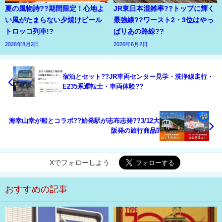
夏の風物詩??期間限定！心地よ
JR東日本混雑率??トップに輝く
い風がたまらない夕焼けビール
最強線??ワースト2・3位はやっ
トロッコ列車!?
ぱりあの路線??
2026年8月2日
2026年8月2日
宿泊とセット??JR車両センター見学・洗浄線走行・
E235系運転士・車両体験??
海幸山幸が船とコラボ??始発駅が志布志発??3/12大
阪発の旅行商品⁉
Xでフォローしよう
おすすめの記事