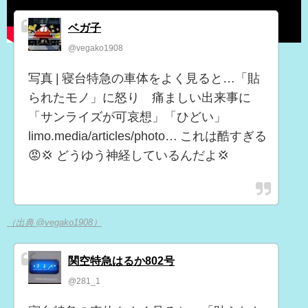
ベガ子
@vegako1908
写真 | 寝台特急の車体をよく見ると…「貼
られたモノ」に怒り 痛ましい出来事に
「サンライズが可哀想」「ひどい」
limo.media/articles/photo… これは酷すぎる
😡💢 どうゆう神経しているんだよ💢
（出典 @vegako1908）
関空特急はるか802号
@281_1