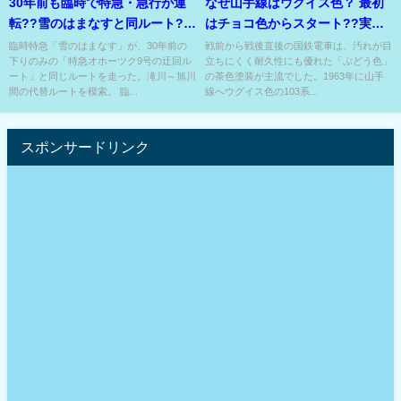
30年前も臨時で特急・急行が運
なぜ山手線はウグイス色？ 最初
転??雪のはまなすと同ルート??
はチョコ色からスタート??実は
しかも片道のみ??
『誤乗防止』の逆??
臨時特急「雪のはまなす」が、30年前の
戦前から戦後直後の国鉄電車は、汚れが目
下りのみの「特急オホーツク9号の迂回ル
立ちにくく耐久性にも優れた「ぶどう色」
ート」と同じルートを走った。滝川～旭川
の茶色塗装が主流でした。1963年に山手
間の代替ルートを模索。 臨...
線へウグイス色の103系...
スポンサードリンク