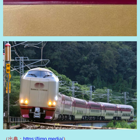
（出典：
https://limo.media/
）