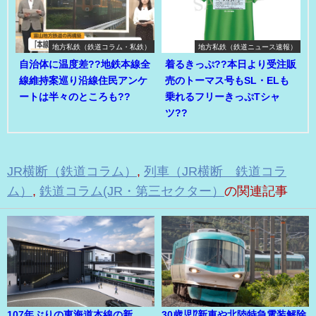
地方私鉄（鉄道コラム・私鉄）
地方私鉄（鉄道ニュース速報）
自治体に温度差??地鉄本線全
着るきっぷ??本日より受注販
線維持案巡り沿線住民アンケ
売のトーマス号もSL・ELも
ートは半々のところも??
乗れるフリーきっぷTシャ
ツ??
JR横断（鉄道コラム）
,
列車（JR横断 鉄道コラ
ム）
,
鉄道コラム(JR・第三セクター）
の関連記事
107年ぶりの東海道本線の新
30歳児⁉新車や北陸特急電装解除