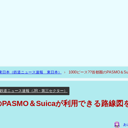
R東日本（鉄道ニュース速報 東日本）
1000ピース??首都圏のPASMO＆Su
鉄道ニュース速報（JR・第三セクター）
のPASMO＆Suicaが利用できる路線図
あ