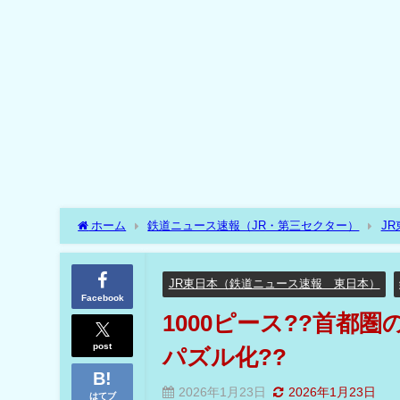
ホーム
鉄道ニュース速報（JR・第三セクター）
J
利用できる路線図をパズル化??
JR東日本（鉄道ニュース速報 東日本）
Facebook
1000ピース??首都圏
post
パズル化??
2026年1月23日
2026年1月23日
はてブ