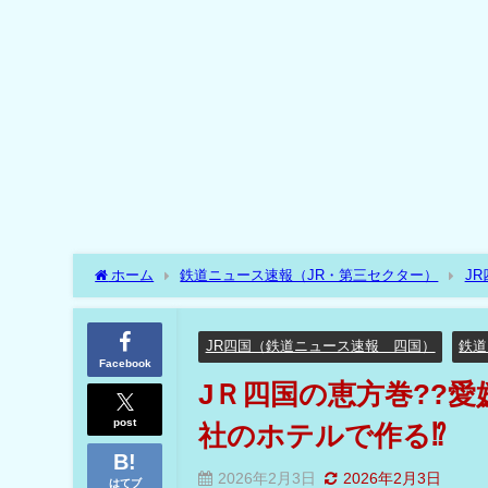
ホーム
鉄道ニュース速報（JR・第三セクター）
J
モンをグループ会社のホテルで作る⁉
JR四国（鉄道ニュース速報 四国）
鉄道
Facebook
JＲ四国の恵方巻??
post
社のホテルで作る⁉
2026年2月3日
2026年2月3日
はてブ