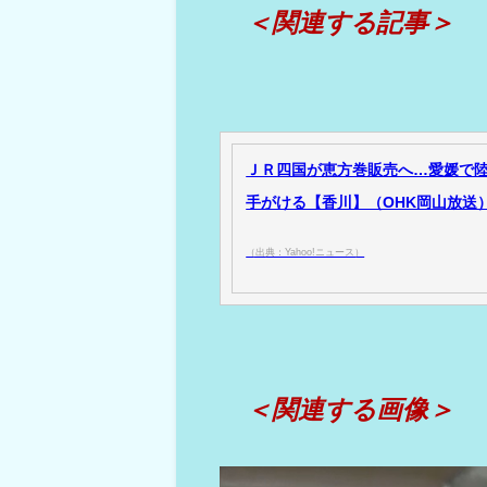
＜関連する記事＞
ＪＲ四国が恵方巻販売へ…愛媛で陸
手がける【香川】（OHK岡山放送） -
（出典：Yahoo!ニュース）
＜関連する画像＞