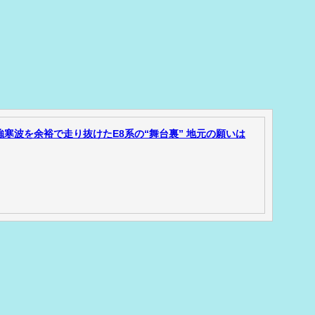
寒波を余裕で走り抜けたE8系の“舞台裏” 地元の願いは