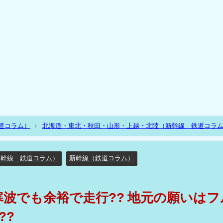
道コラム）
北海道・東北・秋田・山形・上越・北陸（新幹線 鉄道コラ
はフル規格でも弱点は板谷峠??
新幹線 鉄道コラム）
新幹線（鉄道コラム）
寒波でも余裕で走行?? 地元の願いはフ
??