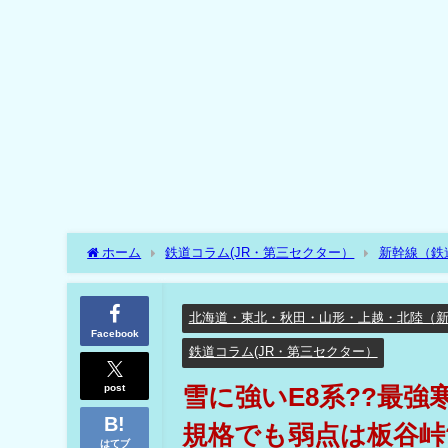
ホーム
鉄道コラム(JR・第三セクター）
新幹線（鉄
雪に強いE8系??最強寒波でも余裕で走行?? 地元の願い
北海道・東北・秋田・山形・上越・北陸（
Facebook
鉄道コラム(JR・第三セクター）
post
雪に強いE8系??最強
規格でも弱点は板谷峠
はてブ