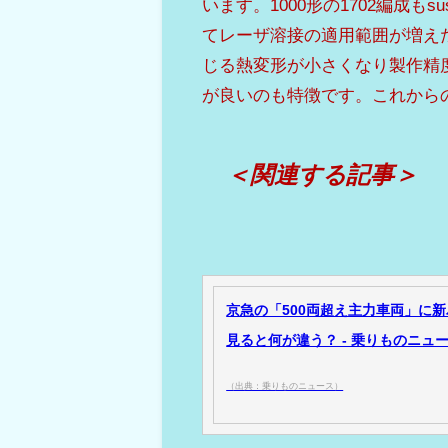
います。1000形の1702編成も
てレーザ溶接の適用範囲が増え
じる熱変形が小さくなり製作精
が良いのも特徴です。これから
＜関連する記事＞
京急の「500両超え主力車両」に新
見ると何が違う？ - 乗りものニュ
（出典：乗りものニュース）