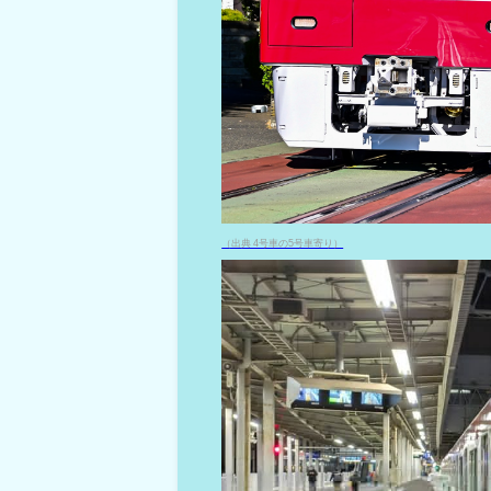
（出典 4号車の5号車寄り）