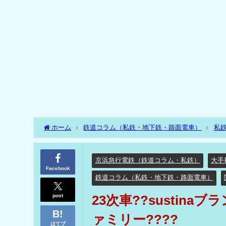
ホーム
鉄道コラム（私鉄・地下鉄・路面電車）
私
鉄）
京浜急行電鉄（鉄道コラム・私鉄）
23次車??s
京浜急行電鉄（鉄道コラム・私鉄）
大手
Facebook
鉄道コラム（私鉄・地下鉄・路面電車）
post
23次車??sustina
ァミリー????
はてブ