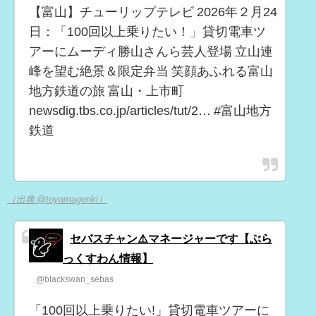
【富山】チューリップテレビ 2026年２月24
日：「100回以上乗りたい！」貸切電車ツ
アーにムーディ勝山さんら芸人登場 立山連
峰を望む絶景＆限定弁当 笑顔あふれる富山
地方鉄道の旅 富山・上市町
newsdig.tbs.co.jp/articles/tut/2… #富山地方
鉄道
（出典 @toyamagenki）
セバスチャン⚠️マネージャーです【ぶら
っくすわん情報】
@blackswan_sebas
「100回以上乗りたい!」貸切電車ツアーに