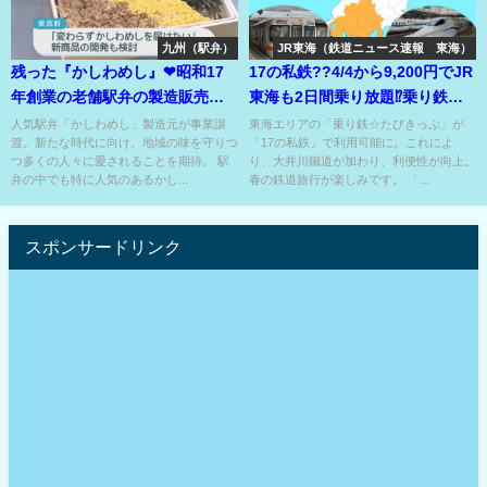
九州（駅弁）
JR東海（鉄道ニュース速報 東海）
残った『かしわめし』❤昭和17
17の私鉄??4/4から9,200円でJR
年創業の老舗駅弁の製造販売元
東海も2日間乗り放題⁉乗り鉄☆
が事業譲渡 !?
たびきっぷが刷新⁉
人気駅弁「かしわめし」製造元が事業譲
東海エリアの「乗り鉄☆たびきっぷ」が
渡。新たな時代に向け、地域の味を守りつ
「17の私鉄」で利用可能に。これによ
つ多くの人々に愛されることを期待。 駅
り、大井川鐵道が加わり、利便性が向上。
弁の中でも特に人気のあるかし...
春の鉄道旅行が楽しみです。 「...
スポンサードリンク