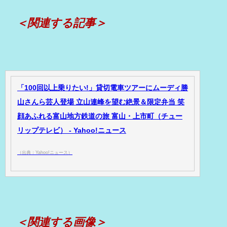
＜関連する記事＞
「100回以上乗りたい!」貸切電車ツアーにムーディ勝
山さんら芸人登場 立山連峰を望む絶景＆限定弁当 笑
顔あふれる富山地方鉄道の旅 富山・上市町（チュー
リップテレビ） - Yahoo!ニュース
（出典：Yahoo!ニュース）
＜関連する画像＞