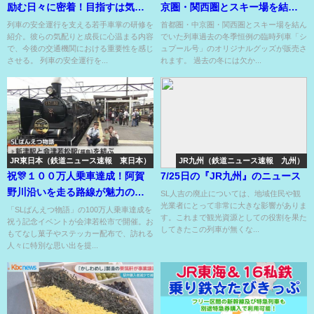
励む日々に密着！目指すは気配
京圏・関西圏とスキー場を結ん
りのできる車掌！
でいた列車のグッズの販売??
列車の安全運行を支える若手車掌の研修を
首都圏・中京圏・関西圏とスキー場を結ん
紹介。彼らの気配りと成長に心温まる内容
でいた列車過去の冬季恒例の臨時列車「シ
で、今後の交通機関における重要性を感じ
ュプール号」のオリジナルグッズが販売さ
させる。 列車の安全運行を...
れます。 過去の冬には欠か...
JR東日本（鉄道ニュース速報 東日本）
JR九州（鉄道ニュース速報 九州）
祝🎊１００万人乗車達成！阿賀
7/25日の『JR九州』のニュース
野川沿いを走る路線が魅力の
SL人吉の廃止については、地域住民や観
光業者にとって非常に大きな影響がありま
SL！終着駅では記念おもてなし
「SLばんえつ物語」の100万人乗車達成を
す。これまで観光資源としての役割を果た
祝う記念イベントが会津若松市で開催。お
も！
してきたこの列車が無くな...
もてなし菓子やステッカー配布で、訪れる
人々に特別な思い出を提...