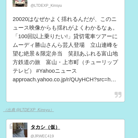
@LTDEXP_Kinsyu
20020はなぜかよく揺れるんだが、このニ
ュース映像からも揺れがよくわかるなぁ。
「100回以上乗りたい!」貸切電車ツアーに
ムーディ勝山さんら芸人登場 立山連峰を
望む絶景＆限定弁当 笑顔あふれる富山地
方鉄道の旅 富山・上市町（チューリップ
テレビ） #Yahooニュース
approach.yahoo.co.jp/r/QUyHCH?src=h…
（出典 @LTDEXP_Kinsyu）
タカシ（仮）
@JRWEC419