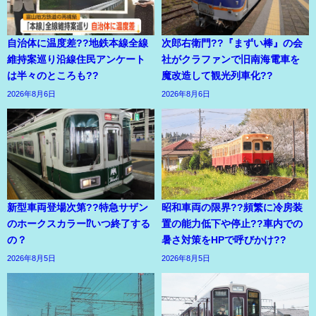
自治体に温度差??地鉄本線全線
次郎右衛門??『まずい棒』の会
維持案巡り沿線住民アンケート
社がクラファンで旧南海電車を
は半々のところも??
魔改造して観光列車化??
2026年8月6日
2026年8月6日
新型車両登場次第??特急サザン
昭和車両の限界??頻繁に冷房装
のホークスカラー⁉いつ終了する
置の能力低下や停止??車内での
の？
暑さ対策をHPで呼びかけ??
2026年8月5日
2026年8月5日