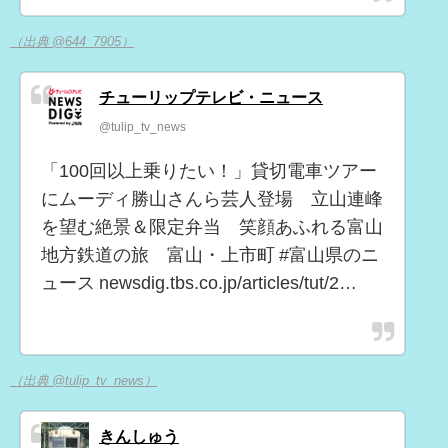
（出典 @644_7905）
チューリップテレビ・ニュース
@tulip_tv_news
「100回以上乗りたい！」貸切電車ツアー
にムーディ勝山さんら芸人登場 立山連峰
を望む絶景＆限定弁当 笑顔あふれる富山
地方鉄道の旅 富山・上市町 #富山県のニ
ュース newsdig.tbs.co.jp/articles/tut/2…
（出典 @tulip_tv_news）
きんしゅう