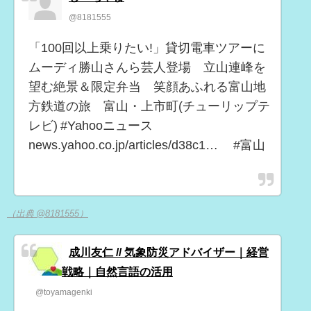
@8181555
「100回以上乗りたい!」貸切電車ツアーに
ムーディ勝山さんら芸人登場 立山連峰を
望む絶景＆限定弁当 笑顔あふれる富山地
方鉄道の旅 富山・上市町(チューリップテ
レビ) #Yahooニュース
news.yahoo.co.jp/articles/d38c1… #富山
（出典 @8181555）
成川友仁 // 気象防災アドバイザー｜経営
戦略｜自然言語の活用
@toyamagenki