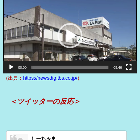
動
画
プ
レ
ー
ヤ
ー
00:00
05:46
（出典：
https://newsdig.tbs.co.jp/
）
＜ツイッターの反応＞
しーちゃま