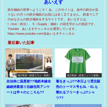
あいえす
鉄分補給の世界へようこそ！ あ、このサイトは、血中の鉄分が足
りないの方々の鉄分補給のお役には全く立てません。 鉄道マニア
のみなさんの鉄分補給をするサイトです。 あいえすとは、
I（Iron：鉄分）、S（Supply：補給）の頭文字からの造語です。
Youtube あいえすチャンネルを運営しています。
https://www.youtube.com/@あいえすチャンネル
最近書いた記事
地方私鉄（鉄道コラム・私鉄）
地方私鉄（鉄道ニュース速報）
自治体に温度差??地鉄本線全
着るきっぷ??本日より受注販
線維持案巡り沿線住民アンケ
売のトーマス号もSL・ELも
ートは半々のところも??
乗れるフリーきっぷTシャ
ツ??