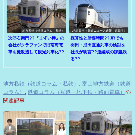
地方私鉄（鉄道コラム・私鉄）
JR東日本（鉄道ニュース速報 東日本）
次郎右衛門??『まずい棒』の
採算性と所要時間??JRでも
会社がクラファンで旧南海電
羽田・成田直通列車の検討を
車を魔改造して観光列車化??
社長が明言??逆編成の課題残
る??
地方私鉄（鉄道コラム・私鉄）
,
富山地方鉄道（鉄道
コラム）
,
鉄道コラム（私鉄・地下鉄・路面電車）
の
関連記事