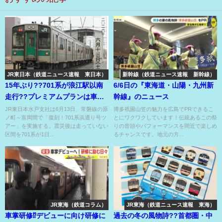
JR東日本（鉄道ニュース速報 東日本）
新幹線（鉄道ニュース速報 新幹線）
15年ぶり??701系が浪江駅以南
6/6日の『東海道・山陽・九州新
走行??プレミアムプランは車両
幹線』のニュース
基地見学や撮影会も??
JR東日本水戸支社は6月13日、常磐線の原
博多祇園山笠の魅力を広島でPRできるこ
ノ町～富岡間で「復刻！701系浜通り号ツ
とにワクワクしています！伝統あるこの祭
アー」を実施する。震災後は走っていない
りの音頭やパフォーマンスを間近で楽しめ
区間を701系が1日...
るチャンスです。地元の方...
JR東海（鉄道コラム）
JR東海（鉄道ニュース速報 東海）
車掌研修⁉デビューに向け研修に
過去の冬の風物詩??首都圏・中