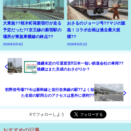
大東急??桜木町発新宿行が走る
おさるのジョージ号??マジの阪
予定だった??京王線の新宿駅の
急！コラボ企画は過去最大規
場所が東急東横線の終点??
模??
2026年8月4日
2026年8月1日
後継未定の引退宣言⁉日本一短い鉄道会社の車両??
後継はまた京成のおさがりか？
初野信号場??今は新幹線と並行在来線の駅??よく似
た名前の駅同士のアクセスは意外に便利??
Xでフォローしよう
おすすめの記事