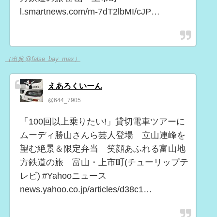
l.smartnews.com/m-7dT2lbMI/cJP…
（出典 @false_bay_max）
えあろくいーん
@644_7905
「100回以上乗りたい!」貸切電車ツアーに
ムーディ勝山さんら芸人登場 立山連峰を
望む絶景＆限定弁当 笑顔あふれる富山地
方鉄道の旅 富山・上市町(チューリップテ
レビ) #Yahooニュース
news.yahoo.co.jp/articles/d38c1…