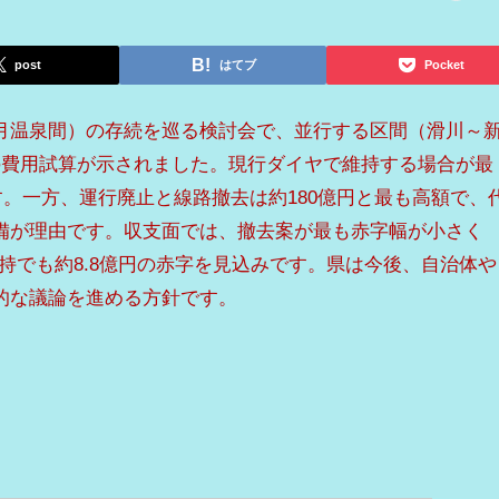
post
はてブ
Pocket
月温泉間）の存続を巡る検討会で、並行する区間（滑川～
の費用試算が示されました。現行ダイヤで維持する場合が最
です。一方、運行廃止と線路撤去は約180億円と最も高額で、
備が理由です。収支面では、撤去案が最も赤字幅が小さく
維持でも約8.8億円の赤字を見込みです。県は今後、自治体や
的な議論を進める方針です。