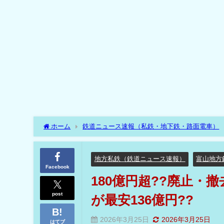
ホーム
鉄道ニュース速報（私鉄・地下鉄・路面電車）
廃止・撤去費用??存廃めぐり試算公表⁉現状維持が最安136億円
地方私鉄（鉄道ニュース速報）
富山地方
Facebook
180億円超??廃止・
post
が最安136億円??
2026年3月25日
2026年3月25日
はてブ