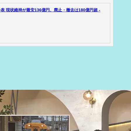
 現状維持が最安136億円、廃止・撤去は180億円超 -