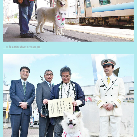
（出典 sanin-chuo.ismcdn.jp）