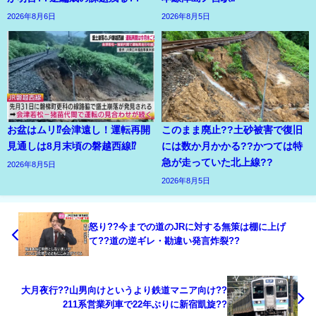
2026年8月6日
2026年8月5日
お盆はムリ⁉会津遠し！運転再開
このまま廃止??土砂被害で復旧
見通しは8月末頃の磐越西線⁉
には数か月かかる??かつては特
急が走っていた北上線??
2026年8月5日
2026年8月5日
怒り??今までの道のJRに対する無策は棚に上げ
て??道の逆ギレ・勘違い発言炸裂??
大月夜行??山男向けというより鉄道マニア向け??
211系営業列車で22年ぶりに新宿凱旋??