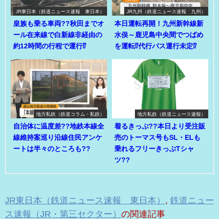
JR東日本（鉄道ニュース速報 東日本）
JR九州（鉄道ニュース速報 九州）
皇族も乗る車両??秋田までオ
本日運転再開！九州新幹線新
ール在来線で白新線非経由の
水俣～鹿児島中央間でつばめ
約12時間の行程で運行⁉
を運転⁉代行バス運行未定⁉
地方私鉄（鉄道コラム・私鉄）
地方私鉄（鉄道ニュース速報）
自治体に温度差??地鉄本線全
着るきっぷ??本日より受注販
線維持案巡り沿線住民アンケ
売のトーマス号もSL・ELも
ートは半々のところも??
乗れるフリーきっぷTシャ
ツ??
JR東日本（鉄道ニュース速報 東日本）
,
鉄道ニュー
ス速報（JR・第三セクター）
の関連記事