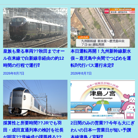
皇族も乗る車両??秋田までオー
本日運転再開！九州新幹線新水
ル在来線で白新線非経由の約12
俣～鹿児島中央間でつばめを運
時間の行程で運行⁉
転⁉代行バス運行未定⁉
2026年8月7日
2026年8月7日
採算性と所要時間??JRでも羽
2日間のみの営業??今年も大にぎ
田・成田直通列車の検討を社長
わいの日本一営業日が短い予讃
が明言??逆編成の課題残る??
本線津島ノ宮駅⁉