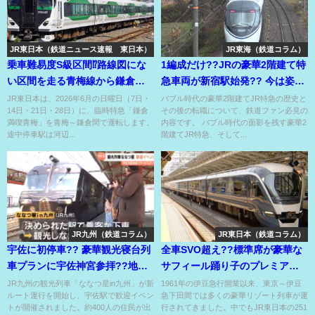
JR東日本（鉄道ニュース速報 東日本）
JR東海（鉄道コラム）
乗車難易度S級区間⁉路線図にな
1編成だけ??JRの豪華2階建て特
い区間を走る青梅線から鎌倉へ
急車両が新宿駅始発?? 今は姿を
の直通特急⁉
変えて転職??
JR東日本は、2026年6月の日曜日（7日・
バブル時代の豪華2階建てJR特急の歴史と
14日・21日・28日）に、臨時特急「鎌倉
その後の転職について、鉄道ファン必見の
満喫青梅」を青梅～鎌倉間で運転します。
内容です。 バブル時代の面影を残す豪華2
途中停車駅は河辺...
階建てJR特急、そして...
JR九州（鉄道コラム）
JR東日本（鉄道コラム）
宇佐に初停車?? 豪華観光寝台列
全車SVO超え??標準席が豪華な
車プランに宇佐神宮参拝??地元
サフィール踊り子のプレミアム
住民ら400人が熱烈歓迎⁉
快適空間⁉
JR九州の観光列車「ななつ星in九州」が新
1961年の伊豆急行開業以来、東京～伊豆
ルート運行を開始し、宇佐駅で歓迎イベン
急下田間では多くの豪華リゾート列車が運
トが開催されました。約400人の住民が出
行されてきました。中でもJR東日本の251