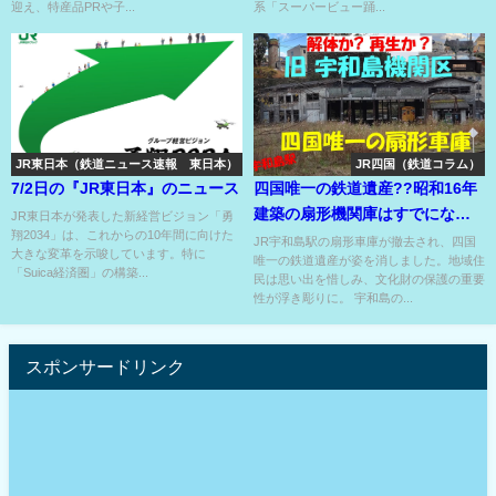
迎え、特産品PRや子...
系「スーパービュー踊...
JR東日本（鉄道ニュース速報 東日本）
JR四国（鉄道コラム）
7/2日の『JR東日本』のニュース
四国唯一の鉄道遺産??昭和16年
建築の扇形機関庫はすでにない⁉
JR東日本が発表した新経営ビジョン「勇
翔2034」は、これからの10年間に向けた
転車台や線路も来春撤去??
JR宇和島駅の扇形車庫が撤去され、四国
大きな変革を示唆しています。特に
唯一の鉄道遺産が姿を消しました。地域住
「Suica経済圏」の構築...
民は思い出を惜しみ、文化財の保護の重要
性が浮き彫りに。 宇和島の...
スポンサードリンク