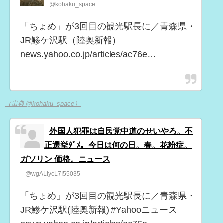
@kohaku_space
「ちょめ」が3回目の観光駅長に／青森県・
JR鯵ケ沢駅（陸奥新報）
news.yahoo.co.jp/articles/ac76e…
（出典 @kohaku_space）
外国人犯罪は自民党中道のせいやろ。不
正選挙ﾀﾞﾒ。今日は何の日。春。花粉症。
ガソリン 価格。ニュース
@wgALlycL7I55035
「ちょめ」が3回目の観光駅長に／青森県・
JR鯵ケ沢駅(陸奥新報) #Yahooニュース