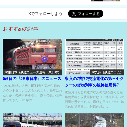
Xでフォローしよう
おすすめの記事
JR東日本（鉄道ニュース速報 東日本）
JR九州（鉄道コラム）
5/6日の『JR東日本』のニュース
収入の7割??交流電化の第三セク
ターの貨物列車の線路使用料⁉
ついに国鉄の名機、EF81形が完全引退の
カウントダウンに入るとのこと。長年にわ
肥薩おれんじ鉄道の収入の7割を占める線
たり多くの列車を牽引し、数々の思い出を
路使用料が現状維持になり、地域経済への
作ってきたEF81形の...
影響が懸念される。増収を目指しつつ、地
元の輸送需要にも対応が求め...