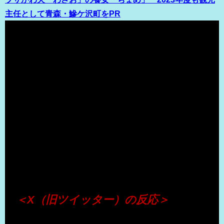
主任として青森・鰺ケ沢町をPR
（出典 Youtube）
＜X（旧ツイッター）の反応＞