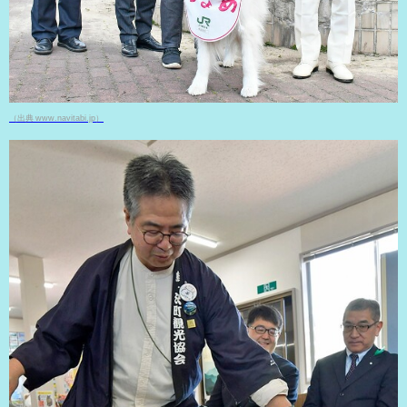
（出典 www.navitabi.jp）