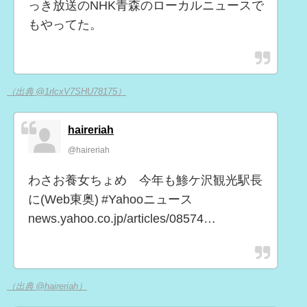
っき放送のNHK青森のローカルニュースで
もやってた。
（出典 @1rlcxV7SHU78175）
haireriah
@haireriah
わさお養女ちょめ 今年も鯵ケ沢観光駅長
に(Web東奥) #Yahooニュース
news.yahoo.co.jp/articles/08574…
（出典 @haireriah）