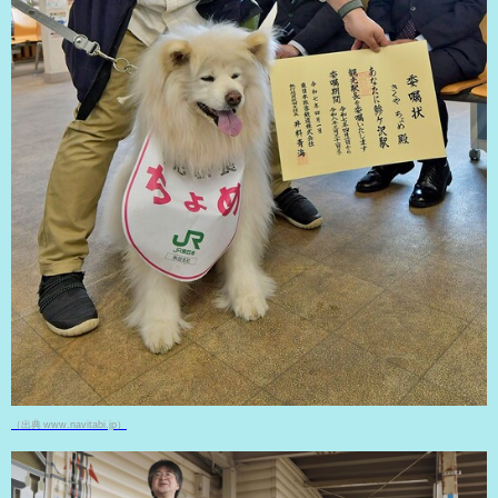
（出典 www.navitabi.jp）