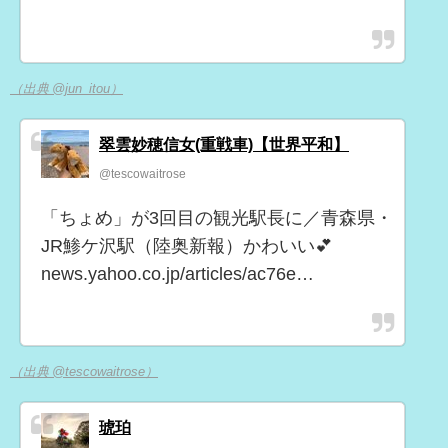
（出典 @jun_itou）
翠雲妙穂信女(重戦車)【世界平和】
@tescowaitrose
「ちょめ」が3回目の観光駅長に／青森県・
JR鯵ケ沢駅（陸奥新報）かわいい💕
news.yahoo.co.jp/articles/ac76e…
（出典 @tescowaitrose）
琥珀