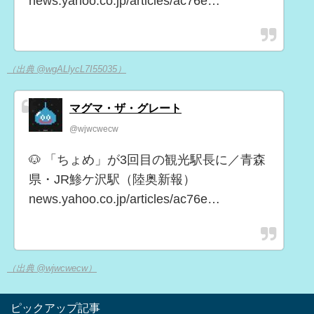
news.yahoo.co.jp/articles/ac76e…
（出典 @wgALlycL7I55035）
マグマ・ザ・グレート
@wjwcwecw
🐶 「ちょめ」が3回目の観光駅長に／青森
県・JR鯵ケ沢駅（陸奥新報）
news.yahoo.co.jp/articles/ac76e…
（出典 @wjwcwecw）
ピックアップ記事