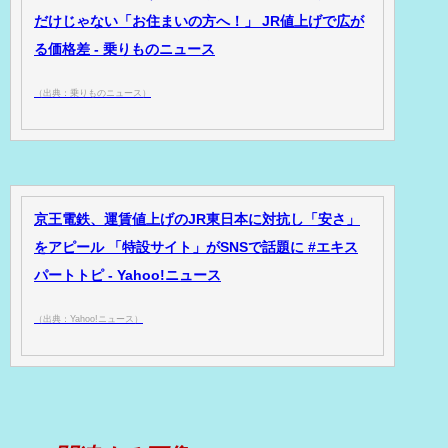
だけじゃない「お住まいの方へ！」 JR値上げで広が
る価格差 - 乗りものニュース
（出典：乗りものニュース）
京王電鉄、運賃値上げのJR東日本に対抗し「安さ」
をアピール 「特設サイト」がSNSで話題に #エキス
パートトピ - Yahoo!ニュース
（出典：Yahoo!ニュース）