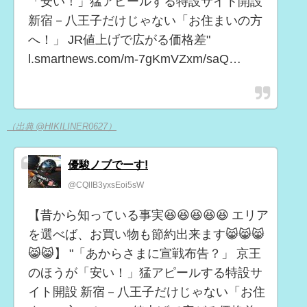
「安い！」猛アピールする特設サイト開設
新宿－八王子だけじゃない「お住まいの方
へ！」 JR値上げで広がる価格差"
l.smartnews.com/m-7gKmVZxm/saQ…
（出典 @HIKILINER0627）
優駿ノブでーす!
@CQlIB3yxsEoi5sW
【昔から知っている事実😆😆😆😆😆 エリア
を選べば、お買い物も節約出来ます😸😸😸
😸😸】 "「あからさまに宣戦布告？」 京王
のほうが「安い！」猛アピールする特設サ
イト開設 新宿－八王子だけじゃない「お住