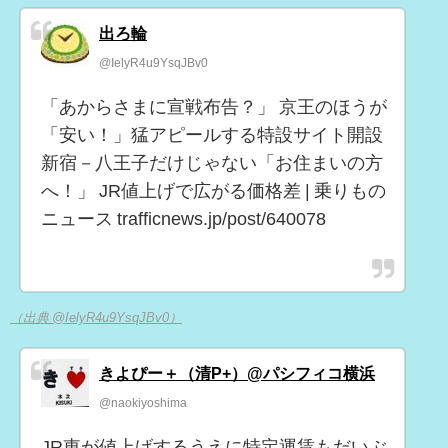
出ろ輪
@IelyR4u9YsqJBv0
「あからさまに宣戦布告？」 京王のほうが
「安い！」猛アピールする特設サイト開設
新宿－八王子だけじゃない「お住まいの方
へ！」 JR値上げで広がる価格差 | 乗りもの
ニュース trafficnews.jp/post/640078
（出典 @IelyR4u9YsqJBv0）
きよぴー＋（清P+）@パシフィコ横浜
@naokiyoshima
JR東が値上げするうえに特定運賃もだいぶ