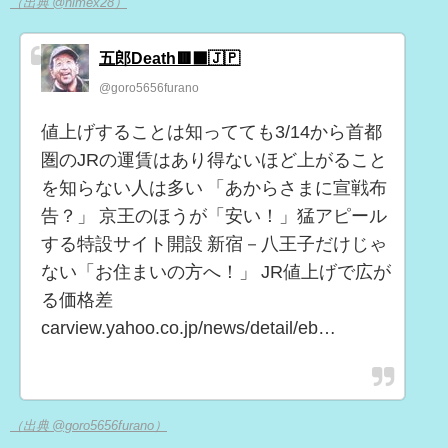
（出典 @himex28）
五郎Death🟥⬛️🇯🇵
@goro5656furano
値上げすることは知ってても3/14から首都
圏のJRの運賃はあり得ないほど上がること
を知らない人は多い 「あからさまに宣戦布
告？」 京王のほうが「安い！」猛アピール
する特設サイト開設 新宿－八王子だけじゃ
ない「お住まいの方へ！」 JR値上げで広が
る価格差
carview.yahoo.co.jp/news/detail/eb…
（出典 @goro5656furano）