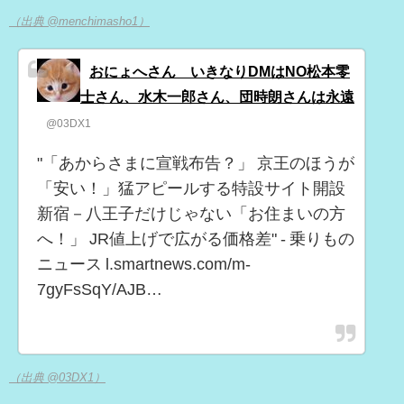
（出典 @menchimasho1）
おにょへさん いきなりDMはNO松本零
士さん、水木一郎さん、団時朗さんは永遠
@03DX1
"「あからさまに宣戦布告？」 京王のほうが
「安い！」猛アピールする特設サイト開設
新宿－八王子だけじゃない「お住まいの方
へ！」 JR値上げで広がる価格差" - 乗りもの
ニュース l.smartnews.com/m-
7gyFsSqY/AJB…
（出典 @03DX1）