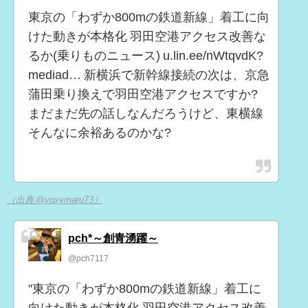
東京の「わずか800mの鉄道新線」着工に向
けた動きが本格化 羽田空港アクセス改善な
るか(乗りものニュース) u.lin.ee/nWtqvdK?
mediad… 新横浜で新幹線接続の次は、京急
蒲田乗り換えで羽田空港アクセスですか?
まだまだ先の話しなんだろうけど、東横線
そんなに余裕あるのかな?
（出典 @voxymaru73）
pch*～創青湧躍～
@pch7117
"東京の「わずか800mの鉄道新線」着工に