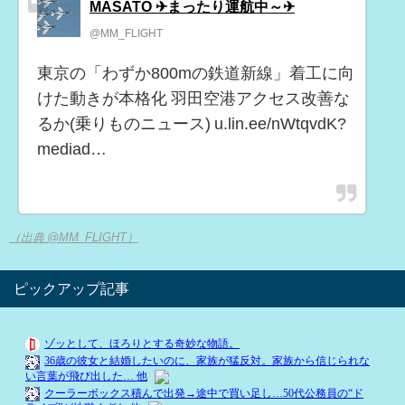
MASATO ✈まったり運航中～✈
@MM_FLIGHT
東京の「わずか800mの鉄道新線」着工に向
けた動きが本格化 羽田空港アクセス改善な
るか(乗りものニュース) u.lin.ee/nWtqvdK?
mediad…
（出典 @MM_FLIGHT）
ピックアップ記事