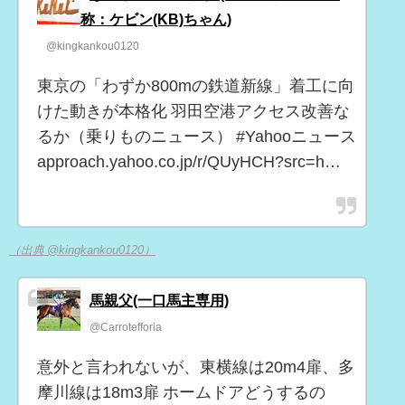
称：ケビン(KB)ちゃん)
@kingkankou0120
東京の「わずか800mの鉄道新線」着工に向
けた動きが本格化 羽田空港アクセス改善な
るか（乗りものニュース） #Yahooニュース
approach.yahoo.co.jp/r/QUyHCH?src=h…
（出典 @kingkankou0120）
馬親父(一口馬主専用)
@Carrotefforia
意外と言われないが、東横線は20m4扉、多
摩川線は18m3扉 ホームドアどうするの