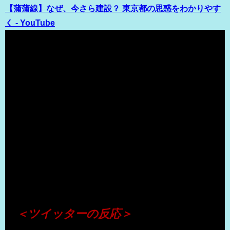
【蒲蒲線】なぜ、今さら建設？ 東京都の思惑をわかりやす
く - YouTube
（出典 Youtube）
＜ツイッターの反応＞