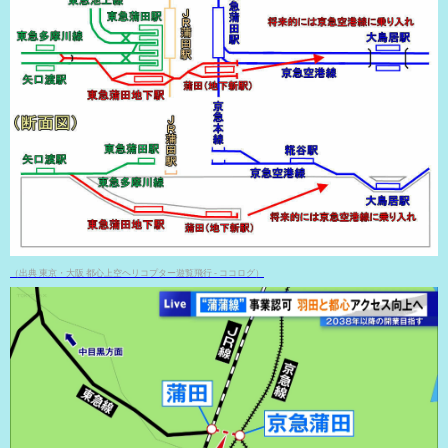
（出典 東京・大阪 都心上空ヘリコプター遊覧飛行 - ココログ）