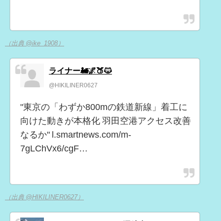
（出典 @ike_1908）
ライナー🚂🌌🍑🐱
@HIKILINER0627
"東京の「わずか800mの鉄道新線」着工に
向けた動きが本格化 羽田空港アクセス改善
なるか" l.smartnews.com/m-
7gLChVx6/cgF…
（出典 @HIKILINER0627）