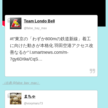
Team Londo Bell
@false_bay_max
#t"東京の「わずか800mの鉄道新線」着工
に向けた動きが本格化 羽田空港アクセス改
善なるか" l.smartnews.com/m-
7gy6DI9a/CqS…
（出典 @false_bay_max）
まちゃ
@voxymaru73