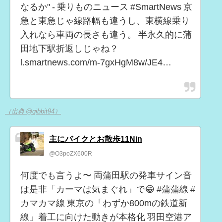
なるか" - 乗りものニュース #SmartNews 京
急と東急じゃ線路幅も違うし、東横線乗り
入れなら車両の長さも違う。 半永久的に蒲
田地下駅折返しじゃね？
l.smartnews.com/m-7gxHgM8w/JE4…
（出典 @gibbit94）
主にバイクとお散歩11Nin
@O3poZX600R
何度でも言うよ〜 両蒲田駅の発車サイン音
は是非「カーマは気まぐれ」で😁 #蒲蒲線 #
カマカマ線 東京の「わずか800mの鉄道新
線」着工に向けた動きが本格化 羽田空港ア