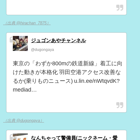
（出典 @hirachan_7875）
ジュゴンあやチャンネル
@dugongaya
東京の「わずか800mの鉄道新線」着工に向
けた動きが本格化 羽田空港アクセス改善な
るか(乗りものニュース) u.lin.ee/nWtqvdK?
mediad…
（出典 @dugongaya）
なんちゃって警備員(ニックネーム・愛