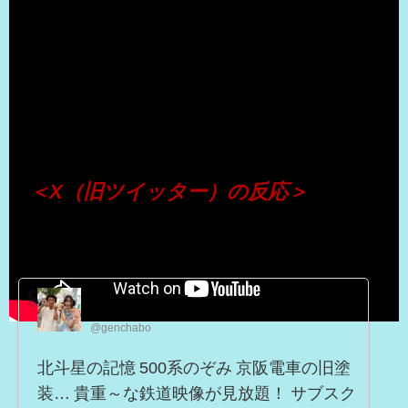
（出典 Youtube）
＜X（旧ツイッター）の反応＞
nagasawa hajime
@genchabo
北斗星の記憶 500系のぞみ 京阪電車の旧塗
装… 貴重～な鉄道映像が見放題！ サブスク