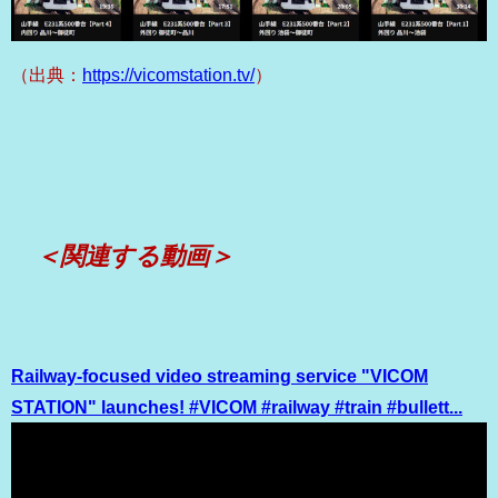
（出典：
https://vicomstation.tv/
）
＜関連する動画＞
Railway-focused video streaming service "VICOM
STATION" launches! #VICOM #railway #train #bullett...