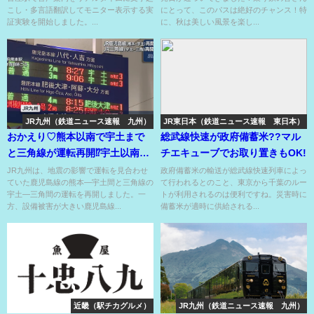
こし・多言語翻訳してモニター表示する実
にとって、このパスは絶好のチャンス！特
証実験を開始しました。...
に、秋は美しい風景を楽し...
JR九州（鉄道ニュース速報 九州）
JR東日本（鉄道ニュース速報 東日本）
おかえり♡熊本以南で宇土まで
総武線快速が政府備蓄米??マル
と三角線が運転再開⁉宇土以南は
チエキューブでお取り置きもOK!
8月中の再開は絶望的⁉
JR九州は、地震の影響で運転を見合わせ
政府備蓄米の輸送が総武線快速列車によっ
ていた鹿児島線の熊本―宇土間と三角線の
て行われるとのこと、東京から千葉のルー
宇土―三角間の運転を再開しました。一
トが利用されるのは便利ですね。災害時に
方、設備被害が大きい鹿児島線...
備蓄米が適時に供給される...
近畿（駅チカグルメ）
JR九州（鉄道ニュース速報 九州）