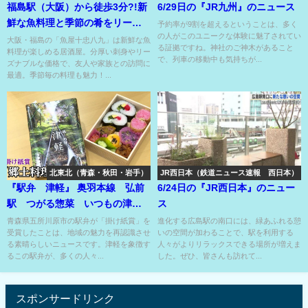
福島駅（大阪）から徒歩3分?!新
6/29日の『JR九州』のニュース
鮮な魚料理と季節の肴をリーズ
予約率が9割を超えるということは、多く
の人がこのユニークな体験に魅了されてい
ナブルに味わえる人気の居酒
大阪・福島の「魚屋十忠八九」は新鮮な魚
る証拠ですね。神社のご神木があること
料理が楽しめる居酒屋。分厚い刺身やリー
屋！
で、列車の移動中も気持ちが...
ズナブルな価格で、友人や家族との訪問に
最適。季節毎の料理も魅力！...
北東北（青森・秋田・岩手）
JR西日本（鉄道ニュース速報 西日本）
『駅弁 津軽』 奥羽本線 弘前
6/24日の『JR西日本』のニュー
駅 つがる惣菜 いつもの津軽
ス
の芦野公園の春を掛け紙に！
青森県五所川原市の駅弁が「掛け紙賞」を
進化する広島駅の南口には、緑あふれる憩
受賞したことは、地域の魅力を再認識させ
いの空間が加わることで、駅を利用する
る素晴らしいニュースです。津軽を象徴す
人々がよりリラックスできる場所が増えま
るこの駅弁が、多くの人々...
した。ぜひ、皆さんも訪れて...
スポンサードリンク