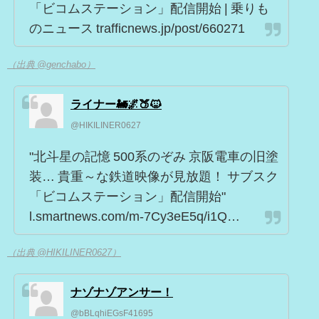
「ビコムステーション」配信開始 | 乗りも
のニュース trafficnews.jp/post/660271
（出典 @genchabo）
ライナー🚂🌌🍑🐱
@HIKILINER0627
"北斗星の記憶 500系のぞみ 京阪電車の旧塗
装… 貴重～な鉄道映像が見放題！ サブスク
「ビコムステーション」配信開始"
l.smartnews.com/m-7Cy3eE5q/i1Q…
（出典 @HIKILINER0627）
ナゾナゾアンサー！
@bBLqhiEGsF41695