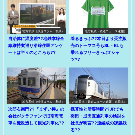
地方私鉄（鉄道コラム・私鉄）
地方私鉄（鉄道ニュース速報）
自治体に温度差??地鉄本線全
着るきっぷ??本日より受注販
線維持案巡り沿線住民アンケ
売のトーマス号もSL・ELも
ートは半々のところも??
乗れるフリーきっぷTシャ
ツ??
地方私鉄（鉄道コラム・私鉄）
JR東日本（鉄道ニュース速報 東日本）
次郎右衛門??『まずい棒』の
採算性と所要時間??JRでも
会社がクラファンで旧南海電
羽田・成田直通列車の検討を
車を魔改造して観光列車化??
社長が明言??逆編成の課題残
る??