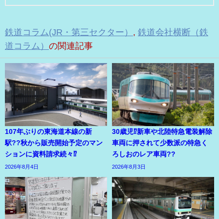
鉄道コラム(JR・第三セクター）
,
鉄道会社横断（鉄
道コラム）
の関連記事
107年ぶりの東海道本線の新
30歳児⁉新車や北陸特急電装解除
駅??秋から販売開始予定のマン
車両に押されて少数派の特急く
ションに資料請求続々⁉
ろしおのレア車両??
2026年8月4日
2026年8月3日