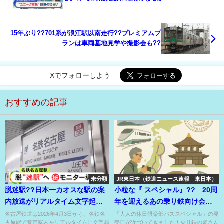
15年ぶり??701系が浪江駅以南走行??プレミアムプ
ランは車両基地見学や撮影会も??
Xでフォローしよう
おすすめの記事
未分類
JR東日本（鉄道ニュース速報 東日本）
脱迷駅??日本一カオスな駅の案
小粒な『 スペシャル』?? 20周
内放送がリアルタイム文字起こ
年を迎えるあの乗り鉄向け会員
し翻訳システム導入 ??
限定きっぷがもうすぐ発売?!
名古屋鉄道は2026年4月3日から、名鉄名
「大人の休日倶楽部パススペシャル」の発
古屋駅で音声案内をリアルタイムに文字起
売日が近づいてきました！乗り鉄の皆さん