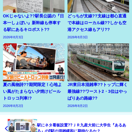
OKじゃないよ??駅長公認の『日
どっちが支線??支線は都心直通
本一しょぼい』新幹線も停車す
で本線はローカル線??しかも空
る駅にあるキロポスト??
港アクセス線もアリ??
2026年8月3日
2026年8月3日
夏の風物詩??期間限定！心地よ
JR東日本混雑率??トップに輝く
い風がたまらない夕焼けビール
最強線??ワースト2・3位はやっ
トロッコ列車!?
ぱりあの路線??
2026年8月2日
2026年8月2日
駅にネタ看板設置??ＪＲ九産大前に大学生『あるあ
る』の⁉駅の混雑緩和に期待なるか？