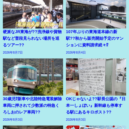
硬派なJR東海が??洗浄線や貨物
107年ぶりの東海道本線の新
駅など普段見られない場所を巡
駅??秋から販売開始予定のマン
るツアー??
ションに資料請求続々⁉
2026年8月7日
2026年8月4日
30歳児⁉新車や北陸特急電装解除
OKじゃないよ??駅長公認の『日
車両に押されて少数派の特急く
本一しょぼい』新幹線も停車す
ろしおのレア車両??
る駅にあるキロポスト??
2026年8月3日
2026年8月3日