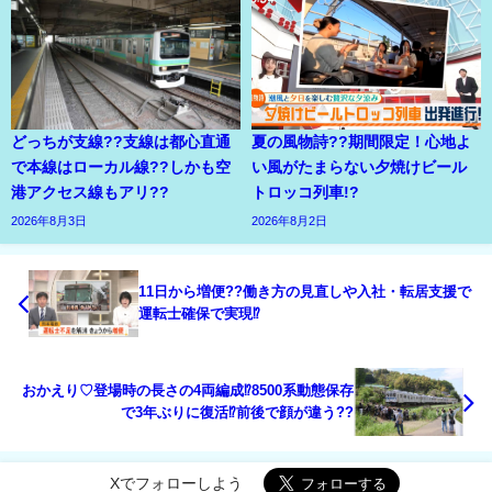
どっちが支線??支線は都心直通
夏の風物詩??期間限定！心地よ
で本線はローカル線??しかも空
い風がたまらない夕焼けビール
港アクセス線もアリ??
トロッコ列車!?
2026年8月3日
2026年8月2日
11日から増便??働き方の見直しや入社・転居支援で
運転士確保で実現⁉
おかえり♡登場時の長さの4両編成⁉8500系動態保存
で3年ぶりに復活⁉前後で顔が違う??
Xでフォローしよう