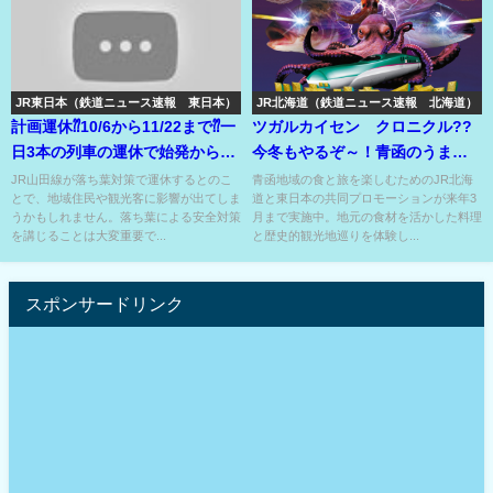
JR東日本（鉄道ニュース速報 東日本）
JR北海道（鉄道ニュース速報 北海道）
計画運休⁇10/6から11/22まで⁇一
ツガルカイセン クロニクル??
日3本の列車の運休で始発から終
今冬もやるぞ～！青函のうまい
点まで行けない??
もの対決⁇
JR山田線が落ち葉対策で運休するとのこ
青函地域の食と旅を楽しむためのJR北海
とで、地域住民や観光客に影響が出てしま
道と東日本の共同プロモーションが来年3
うかもしれません。落ち葉による安全対策
月まで実施中。地元の食材を活かした料理
を講じることは大変重要で...
と歴史的観光地巡りを体験し...
スポンサードリンク