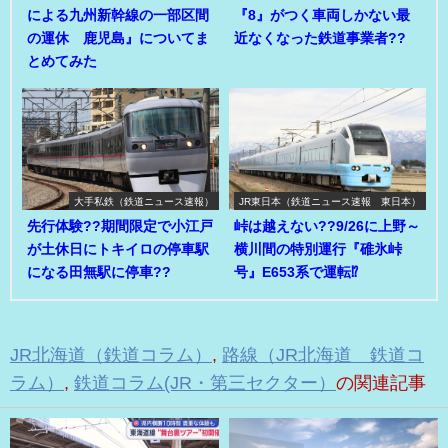
による九州新幹線の一部区間
『8』がつく車両しかない最
の運休 鹿児島』についてま
近なくなった鉄道事業者??
とめてみた
大手私鉄（鉄道ニュース速報）
JR東日本（鉄道ニュース速報 東日本）
先行体験??期間限定で小江戸
峠は越えない??9/26に上野～
が土休日にトキイロの停車駅
横川間の特別運行『碓氷峠
になる田無駅に停車??
号』E653系で運転⁉
JR北海道（鉄道コラム）
,
路線（JR北海道 鉄道コ
ラム）
,
鉄道コラム(JR・第三セクター）
の関連記事