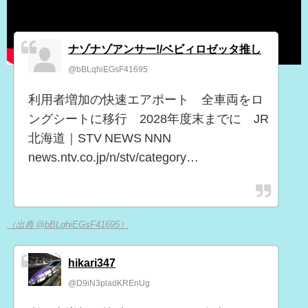
ナゾナゾアンサー!/ベビィロゼッタ推し
@bBLqhiEGsF41695
利用者増加の快速エアポート 全車両をロ
ングシートに移行 2028年度末までに JR
北海道｜STV NEWS NNN
news.ntv.co.jp/n/stv/category…
（出典 @bBLqhiEGsF41695）
hikari347
@D9iN3pladKREnUg