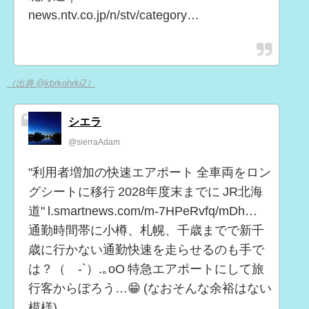
news.ntv.co.jp/n/stv/category…
（出典 @kbrkohrki2）
シエラ
@sierraAdam
"利用者増加の快速エアポート 全車両をロン
グシートに移行 2028年度末までに JR北海
道" l.smartnews.com/m-7HPeRvfq/mDh…
通勤時間帯に小樽、札幌、千歳までで新千
歳に行かない通勤快速を走らせるのも手で
は？（´-`）.｡oO 特急エアポートにして旅
行客からぼろう…😁 (なおそんな余裕はない
模様)