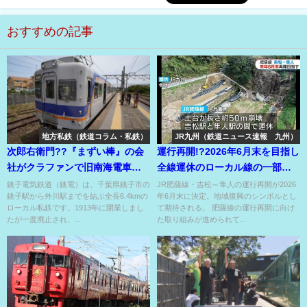
おすすめの記事
地方私鉄（鉄道コラム・私鉄）
JR九州（鉄道ニュース速報 九州）
次郎右衛門??『まずい棒』の会
運行再開!?2026年6月末を目指し
社がクラファンで旧南海電車を
全線運休のローカル線の一部運
魔改造して観光列車化??
行再開を目指す!?
銚子電気鉄道（銚電）は、千葉県銚子市の
JR肥薩線・吉松～隼人の運行再開が2026
銚子駅から外川駅までを結ぶ全長6.4kmの
年6月末に決定。地域復興のシンボルとし
ローカル私鉄です。1913年に開業しまし
て期待される。 肥薩線の運行再開に向け
たが一度廃止され、...
た取り組みが進められて...