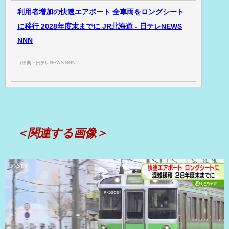
利用者増加の快速エアポート 全車両をロングシート
に移行 2028年度末までに JR北海道 - 日テレNEWS
NNN
（出典：日テレNEWS NNN）
＜関連する画像＞