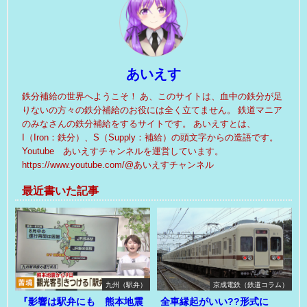
あいえす
鉄分補給の世界へようこそ！ あ、このサイトは、血中の鉄分が足
りないの方々の鉄分補給のお役には全く立てません。 鉄道マニア
のみなさんの鉄分補給をするサイトです。 あいえすとは、
I（Iron：鉄分）、S（Supply：補給）の頭文字からの造語です。
Youtube あいえすチャンネルを運営しています。
https://www.youtube.com/@あいえすチャンネル
最近書いた記事
九州（駅弁）
京成電鉄（鉄道コラム）
『影響は駅弁にも 熊本地震
全車縁起がいい??形式に