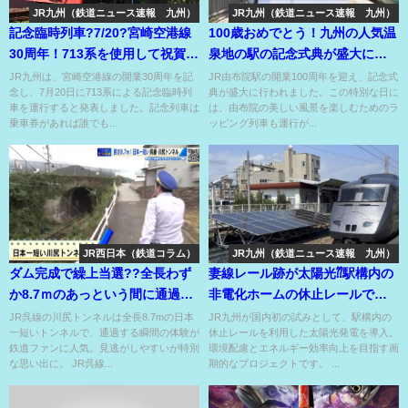
JR九州（鉄道ニュース速報 九州）
JR九州（鉄道ニュース速報 九州）
記念臨時列車?7/20?宮崎空港線
100歳おめでとう！九州の人気温
30周年！713系を使用して祝賀ム
泉地の駅の記念式典が盛大に！
ード!?
定期特急列車にもロゴマーク!!
JR九州は、宮崎空港線の開業30周年を記
JR由布院駅の開業100周年を迎え、記念式
念し、7月20日に713系による記念臨時列
典が盛大に行われました。この特別な日に
車を運行すると発表しました。記念列車は
は、由布院の美しい風景を楽しむためのラ
乗車券があれば誰でも...
ッピング列車も運行が...
JR西日本（鉄道コラム）
JR九州（鉄道ニュース速報 九州）
ダム完成で繰上当選??全長わず
妻線レール跡が太陽光⁇駅構内の
か8.7ｍのあっという間に通過す
非電化ホームの休止レールで太
る日本一短いトンネル??
陽光発電⁇
JR呉線の川尻トンネルは全長8.7mの日本
JR九州が国内初の試みとして、駅構内の
一短いトンネルで、通過する瞬間の体験が
休止レールを利用した太陽光発電を導入。
鉄道ファンに人気。見逃がしやすいが特別
環境配慮とエネルギー効率向上を目指す画
な思い出に。 JR呉線...
期的なプロジェクトです。 ...