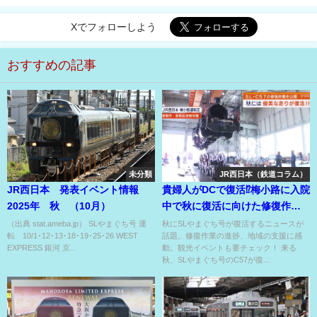
Xでフォローしよう
おすすめの記事
未分類
JR西日本（鉄道コラム）
JR西日本 発表イベント情報
貴婦人がDCで復活⁉梅小路に入院
2025年 秋 （10月）
中で秋に復活に向けた修復作業
公開⁉
（出典 stat.ameba.jp） SLやまぐち号 運
秋にSLやまぐち号が復活するニュースが
転 10/1･12･13･18･19･25･26 WEST
話題。修復作業の進捗、地域の支援に感
EXPRESS 銀河 京...
動。観光イベントも要チェック！ 来る
秋、SLやまぐち号のC57が復...