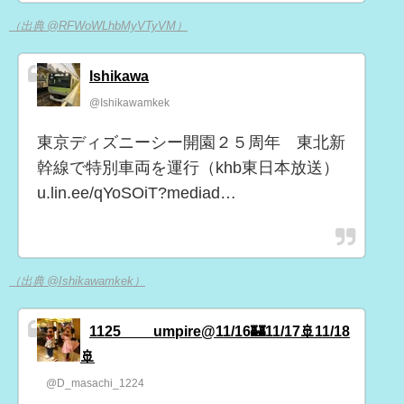
（出典 @RFWoWLhbMyVTyVM）
Ishikawa
@Ishikawamkek
東京ディズニーシー開園２５周年 東北新
幹線で特別車両を運行（khb東日本放送）
u.lin.ee/qYoSOiT?mediad…
（出典 @Ishikawamkek）
1125____umpire@11/16🏰11/17🚢11/18
🚢
@D_masachi_1224