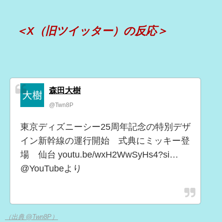
＜X（旧ツイッター）の反応＞
森田大樹
@Twn8P
東京ディズニーシー25周年記念の特別デザ
イン新幹線の運行開始 式典にミッキー登
場 仙台 youtu.be/wxH2WwSyHs4?si…
@YouTubeより
（出典 @Twn8P）