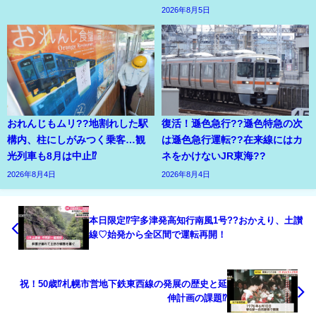
2026年8月5日
おれんじもムリ??地割れした駅
復活！遜色急行??遜色特急の次
構内、柱にしがみつく乗客…観
は遜色急行運転??在来線にはカ
光列車も8月は中止⁉
ネをかけないJR東海??
2026年8月4日
2026年8月4日
本日限定⁉宇多津発高知行南風1号??おかえり、土讃
線♡始発から全区間で運転再開！
祝！50歳⁉札幌市営地下鉄東西線の発展の歴史と延
伸計画の課題⁉