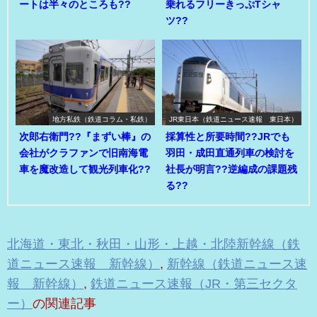
ートは半々のところも??
乗れるフリーきっぷTシャ
ツ??
地方私鉄（鉄道コラム・私鉄）
JR東日本（鉄道ニュース速報 東日本）
次郎右衛門??『まずい棒』の
採算性と所要時間??JRでも
会社がクラファンで旧南海電
羽田・成田直通列車の検討を
車を魔改造して観光列車化??
社長が明言??逆編成の課題残
る??
北海道・東北・秋田・山形・上越・北陸新幹線（鉄
道ニュース速報 新幹線）
,
新幹線（鉄道ニュース速
報 新幹線）
,
鉄道ニュース速報（JR・第三セクタ
ー）
の関連記事