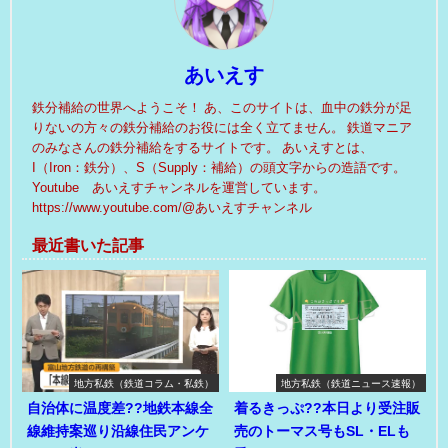
あいえす
鉄分補給の世界へようこそ！ あ、このサイトは、血中の鉄分が足
りないの方々の鉄分補給のお役には全く立てません。 鉄道マニア
のみなさんの鉄分補給をするサイトです。 あいえすとは、
I（Iron：鉄分）、S（Supply：補給）の頭文字からの造語です。
Youtube あいえすチャンネルを運営しています。
https://www.youtube.com/@あいえすチャンネル
最近書いた記事
地方私鉄（鉄道コラム・私鉄）
地方私鉄（鉄道ニュース速報）
自治体に温度差??地鉄本線全
着るきっぷ??本日より受注販
線維持案巡り沿線住民アンケ
売のトーマス号もSL・ELも