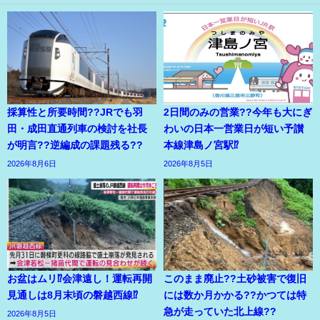
採算性と所要時間??JRでも羽
2日間のみの営業??今年も大にぎ
田・成田直通列車の検討を社長
わいの日本一営業日が短い予讃
が明言??逆編成の課題残る??
本線津島ノ宮駅⁉
2026年8月6日
2026年8月5日
お盆はムリ⁉会津遠し！運転再開
このまま廃止??土砂被害で復旧
見通しは8月末頃の磐越西線⁉
には数か月かかる??かつては特
急が走っていた北上線??
2026年8月5日