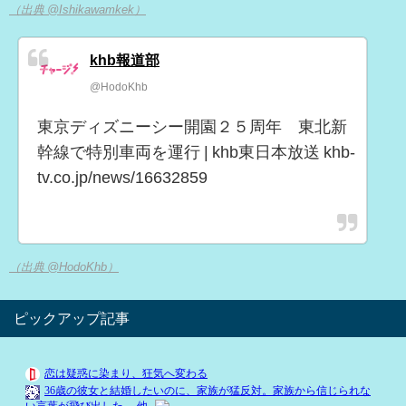
（出典 @Ishikawamkek）
khb報道部
@HodoKhb
東京ディズニーシー開園２５周年 東北新
幹線で特別車両を運行 | khb東日本放送 khb-
tv.co.jp/news/16632859
（出典 @HodoKhb）
ピックアップ記事