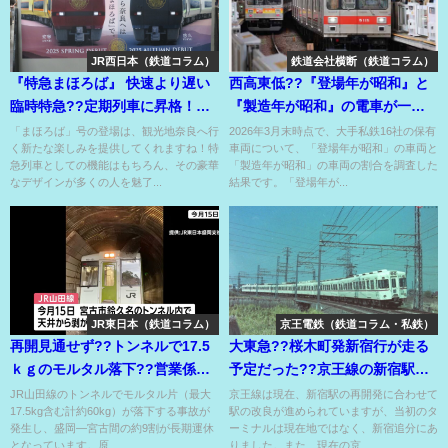
JR西日本（鉄道コラム）
鉄道会社横断（鉄道コラム）
『特急まほろば』 快速より遅い
西高東低??『登場年が昭和』と
臨時特急??定期列車に昇格！豪
『製造年が昭和』の電車が一番
華絢爛リニューアル編成で運
多く残る大手私鉄は??
「まほろば」号の登場は、観光地奈良へ行
2026年3月末時点で、大手私鉄16社の保有
く新たな楽しみを提供してくれますね！特
車両について、「登場年が昭和」の車両と
転！
急列車としての機能はもちろん、その豪華
「製造年が昭和」の車両の割合を調査した
なデザインが多くの人を魅了...
結果です。「登場年が...
JR東日本（鉄道コラム）
京王電鉄（鉄道コラム・私鉄）
再開見通せず??トンネルで17.5
大東急??桜木町発新宿行が走る
ｋｇのモルタル落下??営業係数
予定だった??京王線の新宿駅の
5,437円の大赤字路線⁇
場所が東急東横線の終点??
JR山田線のトンネルでモルタル片（最大
京王線は現在、新宿駅の再開発に合わせて
17.5kg含む計約60kg）が落下する事故が
駅の改良が進められていますが、当初のタ
発生し、盛岡―宮古間の約9割が長期運休
ーミナルは現在地ではなく、新宿追分にあ
となっています。原...
りました。また、現在の京...