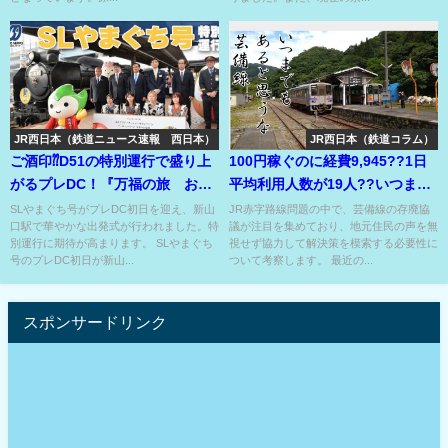
JR西日本（鉄道ニュース速報 西日本）
JR西日本（鉄道コラム）
ご酒印⁇D51の特別運行で盛り上
100円稼ぐのに経費9,945??1日
がるプレDC！『万福の旅 おい
平均利用人数が19人??いつまで
でませ ふくの国』へ
も あると思うな…
SLやまぐち号がプレDC初日を迎え、新山
JR赤字路線問題の中で、芸備線の存廃協
口駅で華やかな出発式が行われました。特
議が注目を集めており、地元住民の声を無
別運行に期待が高まります。 SLやまぐち
視せず協力して解決策を模索する必要性に
号のプレDC初日が新山...
ついて考察します。 最近の...
スポンサードリンク