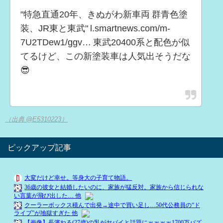
"特急直通20年、きぬがわ新車両 群青色塗
装、JR東と東武" l.smartnews.com/m-
7U2TDew1/ggv… 東武20400系と配色が似
てるけど、この新塗装車は人気出そうだな
😎
（出典 @E5310223）
ピックアップ記事