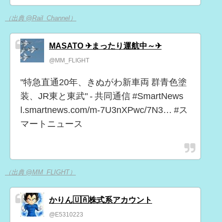
（出典 @Rail_Channel）
MASATO ✈まったり運航中～✈
@MM_FLIGHT
"特急直通20年、きぬがわ新車両 群青色塗
装、JR東と東武" - 共同通信 #SmartNews
l.smartnews.com/m-7U3nXPwc/7N3… #ス
マートニュース
（出典 @MM_FLIGHT）
かりん🇺🇦株式系アカウント
@E5310223