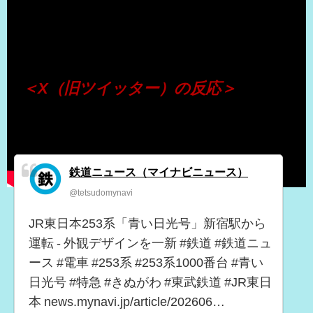
（出典 Youtube）
＜X（旧ツイッター）の反応＞
鉄道ニュース（マイナビニュース）
@tetsudomynavi
JR東日本253系「青い日光号」新宿駅から
運転 - 外観デザインを一新 #鉄道 #鉄道ニュ
ース #電車 #253系 #253系1000番台 #青い
日光号 #特急 #きぬがわ #東武鉄道 #JR東日
本 news.mynavi.jp/article/202606…