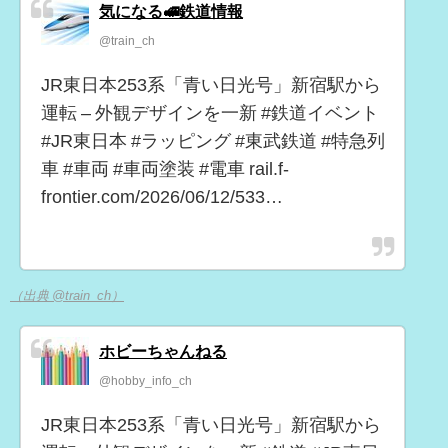
気になる🚅鉄道情報
@train_ch
JR東日本253系「青い日光号」新宿駅から
運転 – 外観デザインを一新 #鉄道イベント
#JR東日本 #ラッピング #東武鉄道 #特急列
車 #車両 #車両塗装 #電車 rail.f-
frontier.com/2026/06/12/533…
（出典 @train_ch）
ホビーちゃんねる
@hobby_info_ch
JR東日本253系「青い日光号」新宿駅から