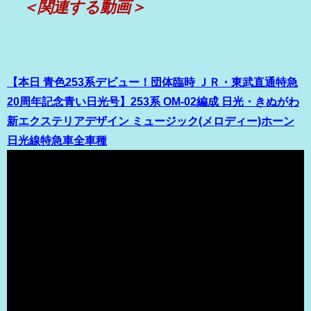
＜関連する動画＞
【本日 青色253系デビュー！団体臨時 ＪＲ・東武直通特急
20周年記念青い日光号】253系 OM-02編成 日光・きぬがわ
新エクステリアデザイン ミュージック(メロディー)ホーン
日光線特急車全車種