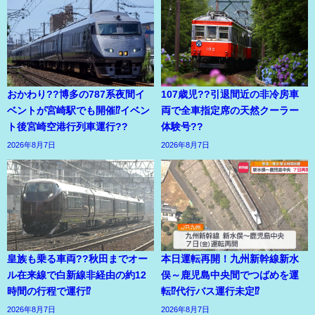
おかわり??博多の787系夜間イ
107歳児??引退間近の非冷房車
ベントが宮崎駅でも開催⁉イベン
両で全車指定席の天然クーラー
ト後宮崎空港行列車運行??
体験号??
2026年8月7日
2026年8月7日
皇族も乗る車両??秋田までオー
本日運転再開！九州新幹線新水
ル在来線で白新線非経由の約12
俣～鹿児島中央間でつばめを運
時間の行程で運行⁉
転⁉代行バス運行未定⁉
2026年8月7日
2026年8月7日