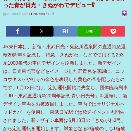
った青が日光・きぬがわでデビュー⁉
2026年6月13日
2026年6月13日
LINE
JR東日本は、新宿～東武日光・鬼怒川温泉間の直通特急運
転20周年を記念し、特急「きぬがわ」などで使用する253
系1000番代の車両デザインを刷新しました。新デザイン
は、日光東照宮などをイメージした群青色を基調に、ニッ
コウキスゲや社寺の金色を表現した黄色の帯を配したもの
です。6月12日には、定期運転開始に先立ち、団体臨時列車
「JR・東武直通特急20周年記念 青い日光号」を運転し、新
デザイン車両をお披露目しました。車内ではオリジナルヘ
ッドカバーを使用し、東武日光駅では歓迎イベントも開催
されました。新デザイン車両は6月13日の「きぬがわ3号」
から定期運転を開始します。対象となる2編成のうち1編成