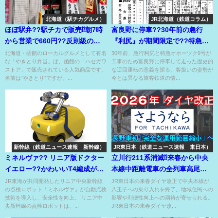
北海道（駅チカグルメ）
JR北海道（鉄道コラム）
ほぼ駅弁??駅チカで販売⁉朝7時
富良野に停車??30年前の急行
から営業で660円??反則級の豚
『利尻』が期間限定で??特急オ
肉なのにやきとり丼??
ホーツク9号も??
北海道・函館のローカルグルメとして有名
30年前、急行利尻と特急オホーツク9号が
な「やきとり弁当」は、函館の「ハセガワ
工事のため富良野に停車して走った歴史的
ストア」で販売されている人気商品です。
な迂回運転の意義を探る。客扱いの姿勢が
名前は“やきとり”ですが、...
今とは異なる旅客鉄道の情...
新幹線（鉄道ニュース速報 新幹線）
JR東日本（鉄道ニュース速報 東日本）
ミネルヴァ?? リニア版ドクター
立川行211系消滅⁉来春から中央
イエロー??かわいいT4編成がリ
本線中距離電車の全列車高尾発
ニアの設備を駆け巡る??
着決定！
JR東海が共同開発したリニア中央新幹線
JR東日本の来春ダイヤ改正で中央本線が
の点検ロボット「ミネルヴァ」が自動点検
八王子への乗り入れを終了。地域住民への
技術を導入し、安全性を向上。 リニア中
影響や利便性向上への期待が寄せられる。
央新幹線の点検ロボットは、...
JR東日本の来春ダイヤ改...