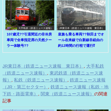
大手私鉄（鉄道ニュース速報）
JR東日本（鉄道ニュース速報 東日本）
107歳児??引退間近の非冷房
皇族も乗る車両??秋田までオ
車両で全車指定席の天然クー
ール在来線で白新線非経由の
ラー体験号??
約12時間の行程で運行⁉
JR東日本（鉄道ニュース速報 東日本）
,
大手私鉄
（鉄道ニュース速報）
,
東武鉄道（鉄道ニュース速
報）
,
私鉄（鉄道ニュース速報）
,
鉄道ニュース速報
（JR・第三セクター）
,
鉄道ニュース速報（私鉄・地
下鉄・路面電車）
,
関東（鉄道ニュース速報）
の関連
記事