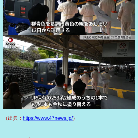
（出典：
https://www.47news.jp/
）