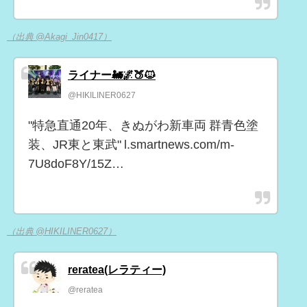
（出典 @Akagi_Jin0417）
ライナー🚂🌌🍑🐱
@HIKILINER0627
"特急直通20年、きぬがわ新車両 群青色塗
装、JR東と東武" l.smartnews.com/m-
7U8doF8Y/15Z…
（出典 @HIKILINER0627）
reratea(レラティー)
@reratea