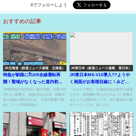
Xでフォローしよう
おすすめの記事
JR北海道（鉄道ニュース速報 北海道）
JR東日本（鉄道ニュース速報 東日本）
特急が釧路に⁇10/5全線運転再
JR東日本MX-V10導入??ようや
開！聖域がなくなった道内初の
く画面がお客様目線に！みどり
線状降水帯の蹂躙からの復活!?
の窓口の混雑緩和の救世主??
JR根室線が10月5日に運行再開。大雨で約
「みどりの窓口」の混雑状況は毎年の課題
4万人に影響も、地域住民は安堵。気象対
ですが、新型機の導入がどのように影響す
策の強化が期待される。 大雨の影響で運
るかとても興味深いです。特に夏休みの旅
休していたJR根室線が...
行シーズンには、多くの人...