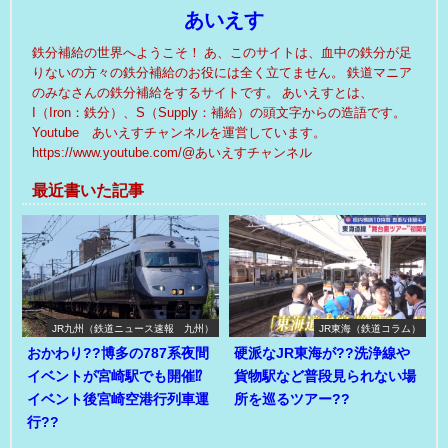
あいえす
鉄分補給の世界へようこそ！ あ、このサイトは、血中の鉄分が足
りないの方々の鉄分補給のお役には全く立てません。 鉄道マニア
のみなさんの鉄分補給をするサイトです。 あいえすとは、
I（Iron：鉄分）、S（Supply：補給）の頭文字からの造語です。
Youtube あいえすチャンネルを運営しています。
https://www.youtube.com/@あいえすチャンネル
最近書いた記事
JR九州（鉄道ニュース速報 九州）
JR東海（鉄道コラム）
おかわり??博多の787系夜間
硬派なJR東海が??洗浄線や
イベントが宮崎駅でも開催⁉
貨物駅など普段見られない場
イベント後宮崎空港行列車運
所を巡るツアー??
行??