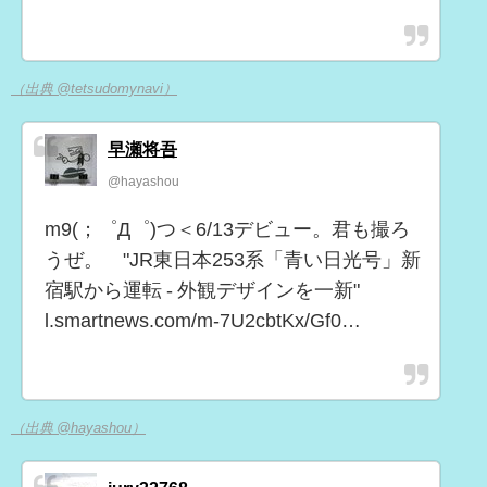
（出典 @tetsudomynavi）
早瀬将吾
@hayashou
m9(；゜Д゜)つ＜6/13デビュー。君も撮ろ
うぜ。 "JR東日本253系「青い日光号」新
宿駅から運転 - 外観デザインを一新"
l.smartnews.com/m-7U2cbtKx/Gf0…
（出典 @hayashou）