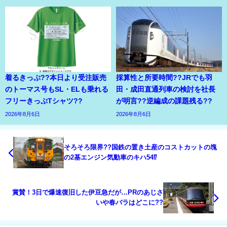
着るきっぷ??本日より受注販売
採算性と所要時間??JRでも羽
のトーマス号もSL・ELも乗れる
田・成田直通列車の検討を社長
フリーきっぷTシャツ??
が明言??逆編成の課題残る??
2026年8月6日
2026年8月6日
そろそろ限界??国鉄の置き土産のコストカットの塊
の2基エンジン気動車のキハ54⁉
賞賛！3日で爆速復旧した伊豆急だが…PRのあじさ
いや春バラはどこに??