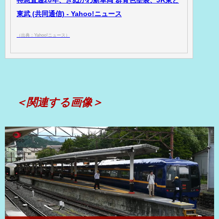
特急直通20年、きぬがわ新車両 群青色塗装、JR東と
東武 (共同通信) - Yahoo!ニュース
（出典：Yahoo!ニュース）
＜関連する画像＞