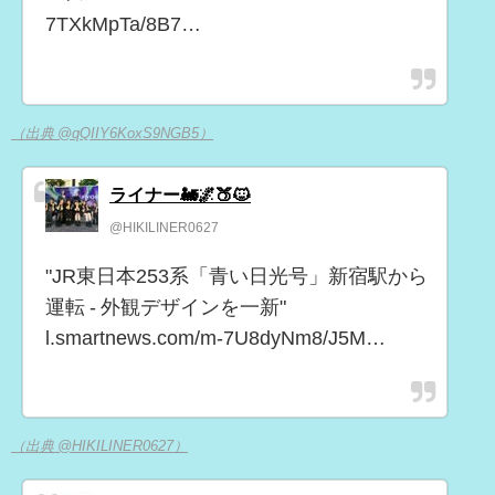
7TXkMpTa/8B7…
（出典 @qQIIY6KoxS9NGB5）
ライナー🚂🌌🍑🐱
@HIKILINER0627
"JR東日本253系「青い日光号」新宿駅から
運転 - 外観デザインを一新"
l.smartnews.com/m-7U8dyNm8/J5M…
（出典 @HIKILINER0627）