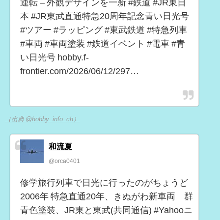
運転 – 外観デザインを一新 #鉄道 #JR東日
本 #JR東武直通特急20周年記念青い日光号
#ツアー #ラッピング #東武鉄道 #特急列車
#車両 #車両塗装 #鉄道イベント #電車 #青
い日光号 hobby.f-
frontier.com/2026/06/12/297…
（出典 @hobby_info_ch）
和流夏
@orca0401
修学旅行列車で日光に行ったのがちょうど
2006年 特急直通20年、きぬがわ新車両 群
青色塗装、JR東と東武(共同通信) #Yahooニ