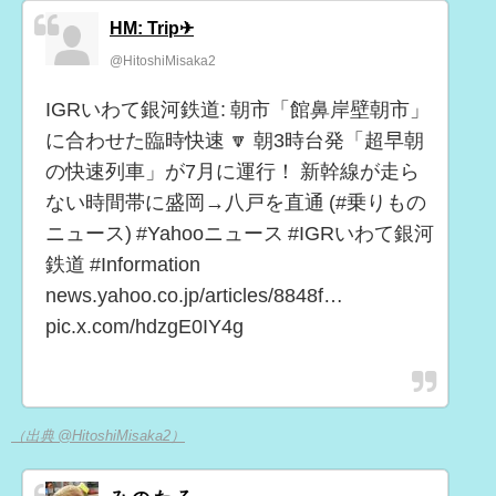
HM: Trip✈
@HitoshiMisaka2
IGRいわて銀河鉄道: 朝市「館鼻岸壁朝市」
に合わせた臨時快速 🔽 朝3時台発「超早朝
の快速列車」が7月に運行！ 新幹線が走ら
ない時間帯に盛岡→八戸を直通 (#乗りもの
ニュース) #Yahooニュース #IGRいわて銀河
鉄道 #Information
news.yahoo.co.jp/articles/8848f…
pic.x.com/hdzgE0IY4g
（出典 @HitoshiMisaka2）