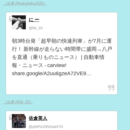
（出典 @hokuhoku1026）
に ー
@Nii_03
朝3時台発「超早朝の快速列車」が7月に運
行！ 新幹線が走らない時間帯に盛岡→八戸
を直通（乗りものニュース） | 自動車情
報・ニュース - carview!
share.google/A2uu6gzeA72VE9…
（出典 @Nii_03）
佐倉英人
@yiNPoUN5AvalX7G