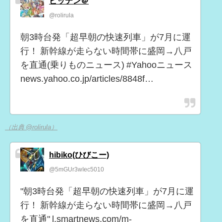
ビッテン＠
@rolirula
朝3時台発「超早朝の快速列車」が7月に運
行！ 新幹線が走らない時間帯に盛岡→八戸
を直通(乗りものニュース) #Yahooニュース
news.yahoo.co.jp/articles/8848f…
（出典 @rolirula）
hibiko(ひびこー)
@5mGUr3wIec5010
"朝3時台発「超早朝の快速列車」が7月に運
行！ 新幹線が走らない時間帯に盛岡→八戸
を直通" l.smartnews.com/m-