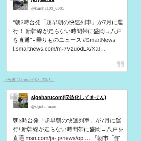
@kumha103_0001
"朝3時台発「超早朝の快速列車」が7月に運
行！ 新幹線が走らない時間帯に盛岡→八戸
を直通" - 乗りものニュース #SmartNews
l.smartnews.com/m-7V2uodLX/XaI…
（出典 @kumha103_0001）
sigeharucom(収益化してません)
@sigeharucom
朝3時台発「超早朝の快速列車」が7月に運
行! 新幹線が走らない時間帯に盛岡→八戸を
直通 msn.com/ja-jp/news/opi… 『朝市「館