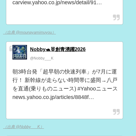
carview.yahoo.co.jp/news/detail/91…
（出典 @mounayamimuyou）
Nobby🐢🐰創青湧躍2026
@Nobby___K
朝3時台発「超早朝の快速列車」が7月に運
行！ 新幹線が走らない時間帯に盛岡→八戸
を直通(乗りものニュース) #Yahooニュース
news.yahoo.co.jp/articles/8848f…
（出典 @Nobby___K）