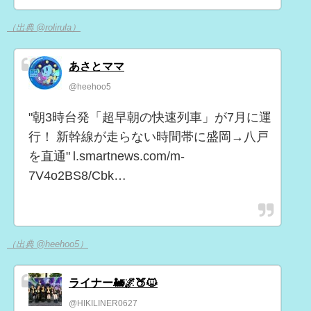
（出典 @rolirula）
あさとママ
@heehoo5
"朝3時台発「超早朝の快速列車」が7月に運
行！ 新幹線が走らない時間帯に盛岡→八戸
を直通" l.smartnews.com/m-
7V4o2BS8/Cbk…
（出典 @heehoo5）
ライナー🚂🌌🍑🐱
@HIKILINER0627