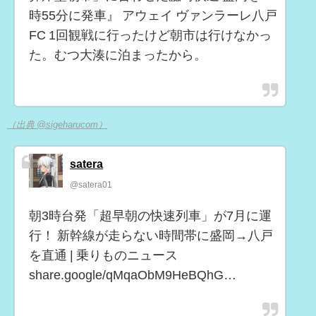
時55分に発車』 アウェイ ヴァンラーレ八戸
FC 1回観戦に行ったけど朝市は行けなかっ
た。むつ大湊に泊まったから。
（出典 @sigeharucom）
satera
@satera01
朝3時台発「超早朝の快速列車」が7月に運
行！ 新幹線が走らない時間帯に盛岡→八戸
を直通 | 乗りものニュース
share.google/qMqaObM9HeBQhG…