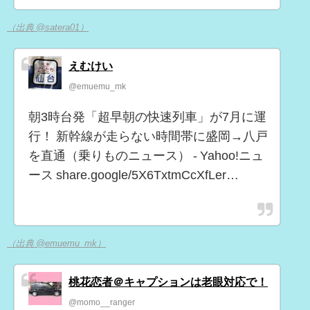
（出典 @satera01）
えむけい
@emuemu_mk
朝3時台発「超早朝の快速列車」が7月に運
行！ 新幹線が走らない時間帯に盛岡→八戸
を直通（乗りものニュース） - Yahoo!ニュ
ース share.google/5X6TxtmCcXfLer…
（出典 @emuemu_mk）
桃花恋者＠キャプションは老眼対応で！
@momo__ranger