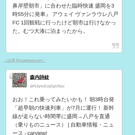
鼻岸壁朝市」に合わせた臨時快速 盛岡を3
時55分に発車』 アウェイ ヴァンラウレ八戸
FC 1回観戦に行ったけど朝市は行けなかっ
た。むつ大湊に泊まったから。
（出典 @sigeharucom）
森内詩紋
@NJq4oEvg5glcRpu
おお！これ乗ってみたいかも！ 朝3時台発
「超早朝の快速列車」が7月に運行！ 新幹
線が走らない時間帯に盛岡→八戸を直通
（乗りものニュース） | 自動車情報・ニュ
ース - carview!