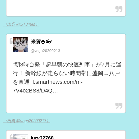
（出典 @ST345M）
米賀🍚👓
@vega20200213
"朝3時台発「超早朝の快速列車」が7月に運
行！ 新幹線が走らない時間帯に盛岡→八戸
を直通" l.smartnews.com/m-
7V4o2BS8/D4Q…
（出典 @vega20200213）
jury32768