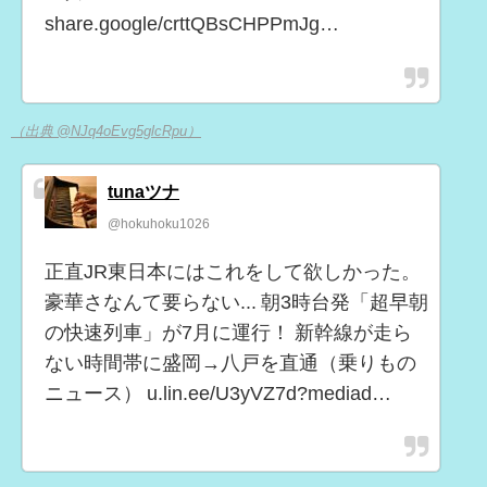
share.google/crttQBsCHPPmJg…
（出典 @NJq4oEvg5glcRpu）
tunaツナ
@hokuhoku1026
正直JR東日本にはこれをして欲しかった。
豪華さなんて要らない... 朝3時台発「超早朝
の快速列車」が7月に運行！ 新幹線が走ら
ない時間帯に盛岡→八戸を直通（乗りもの
ニュース） u.lin.ee/U3yVZ7d?mediad…