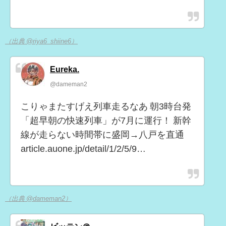
（出典 @riya6_shiine6）
Eureka.
@dameman2
こりゃまたすげえ列車走るなあ 朝3時台発
「超早朝の快速列車」が7月に運行！ 新幹
線が走らない時間帯に盛岡→八戸を直通
article.auone.jp/detail/1/2/5/9…
（出典 @dameman2）