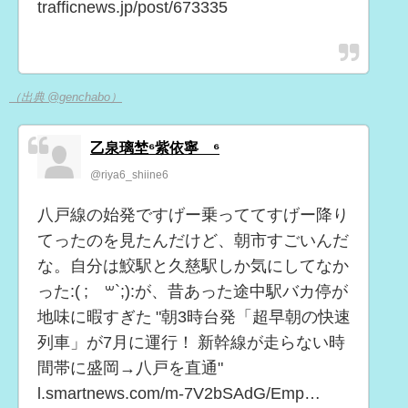
trafficnews.jp/post/673335
（出典 @genchabo）
乙泉璃埜⁶紫依寧®️⁶
@riya6_shiine6
八戸線の始発ですげー乗っててすげー降り
てったのを見たんだけど、朝市すごいんだ
な。自分は鮫駅と久慈駅しか気にしてなか
った:( ;´꒳`;):が、昔あった途中駅バカ停が
地味に暇すぎた "朝3時台発「超早朝の快速
列車」が7月に運行！ 新幹線が走らない時
間帯に盛岡→八戸を直通"
l.smartnews.com/m-7V2bSAdG/Emp…