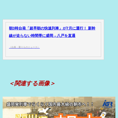
朝3時台発「超早朝の快速列車」が7月に運行！ 新幹
線が走らない時間帯に盛岡→八戸を直通
（出典：乗りものニュース）
＜関連する画像＞