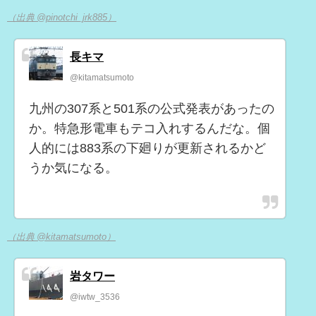
（出典 @pinotchi_jrk885）
長キマ
@kitamatsumoto
九州の307系と501系の公式発表があったの
か。特急形電車もテコ入れするんだな。個
人的には883系の下廻りが更新されるかど
うか気になる。
（出典 @kitamatsumoto）
岩タワー
@iwtw_3536