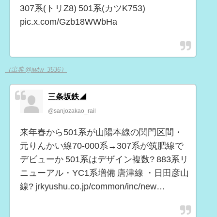
307系(トリZ8) 501系(カツK753)
pic.x.com/Gzb18WWbHa
（出典 @iwtw_3536）
三条坂鉄◢
@sanjozakao_rail
来年春から501系が山陽本線の関門区間・
元りんかい線70-000系→307系が筑肥線で
デビューか 501系はデザイン複数? 883系リ
ニューアル・YC1系増備 唐津線 ・日田彦山
線? jrkyushu.co.jp/common/inc/new…