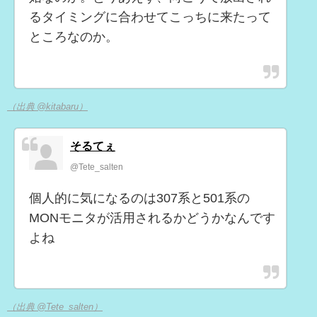
るタイミングに合わせてこっちに来たって
ところなのか。
（出典 @kitabaru）
そるてぇ
@Tete_salten
個人的に気になるのは307系と501系の
MONモニタが活用されるかどうかなんです
よね
（出典 @Tete_salten）