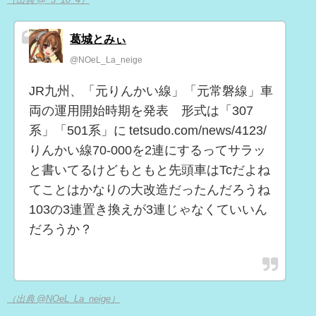
葛城とみぃ
@NOeL_La_neige
JR九州、「元りんかい線」「元常磐線」車
両の運用開始時期を発表 形式は「307
系」「501系」に tetsudo.com/news/4123/
りんかい線70-000を2連にするってサラッ
と書いてるけどもともと先頭車はTcだよね
てことはかなりの大改造だったんだろうね
103の3連置き換えが3連じゃなくていいん
だろうか？
（出典 @NOeL_La_neige）