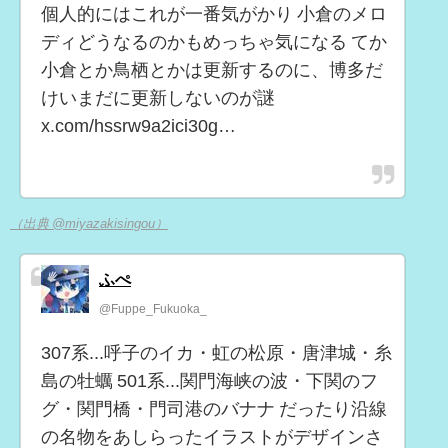
個人的にはこれが一番気がかり 小倉のメロ
ディどうなるのかもめっちゃ気になる てか
小倉とか鳥栖とかは更新するのに、博多だ
けいまだに更新しないのが謎
x.com/hssrw9a2ici30g…
（出典 @miyazakisingou）
ふぺ
@Fuppe_Fukuoka_
307系...呼子のイカ・虹の松原・唐津城・糸
島の牡蠣 501系...関門海峡の波・下関のフ
グ・関門橋・門司港のバナナ だったり沿線
の名物をあしらったイラストがデザインさ