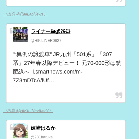
（出典 @RailLabNews）
ライナー🚂🌌🍑🐱
@HIKILINER0627
"“異例の譲渡車” JR九州「501系」「307
系」27年春以降デビュー！ 元70-000形は筑
肥線へ" l.smartnews.com/m-
7Z3mDTcA/iUf…
（出典 @HIKILINER0627）
姫崎はるか
@281haruka