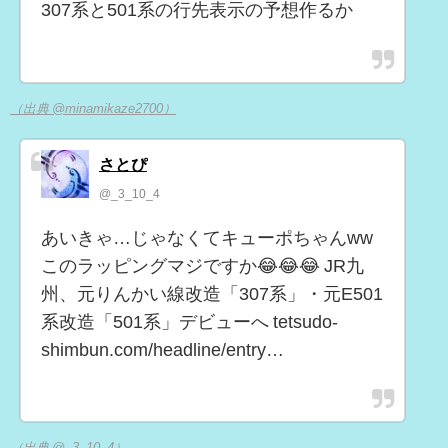
307系と501系の行先表示の予想作るか
（出典 @minamikaze2700）
さとぴ
@_3_10_4
あいきゃ…じゃなくてキューポちゃんww
このラッピングマジですか😂😂😂 JR九
州、元りんかい線改造「307系」・元E501
系改造「501系」デビューへ tetsudo-
shimbun.com/headline/entry…
（出典 @_3_10_4）