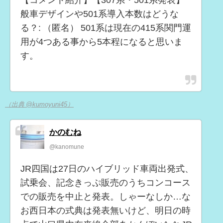
般車デザインや501系導入本数はどうな
る？: （匿名） 501系は現在の415系関門運
用が4つある事から5本程になると思いま
す。
（出典 @kumoyuni45）
かのむね
@kanomune
JR四国は27日のハイブリッド車両出発式、
試乗会、記念きっぷ販売のうちコンコース
での販売を中止と発表。しゃーなしか…な
お西日本の式典は発表無いけど、明日の時