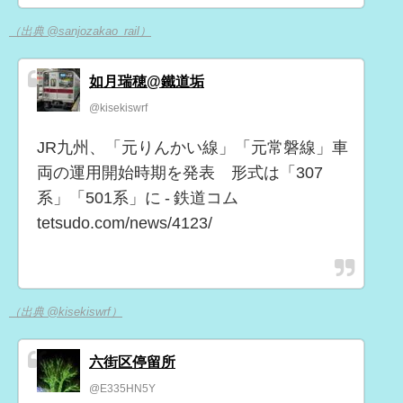
（出典 @sanjozakao_rail）
如月瑞穂@鐵道垢
@kisekiswrf
JR九州、「元りんかい線」「元常磐線」車
両の運用開始時期を発表 形式は「307
系」「501系」に - 鉄道コム
tetsudo.com/news/4123/
（出典 @kisekiswrf）
六街区停留所
@E335HN5Y