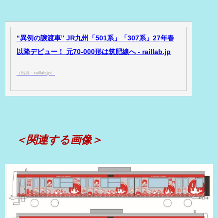
“異例の譲渡車” JR九州「501系」「307系」27年春
以降デビュー！ 元70-000形は筑肥線へ - raillab.jp
（出典：raillab.jp）
＜関連する画像＞