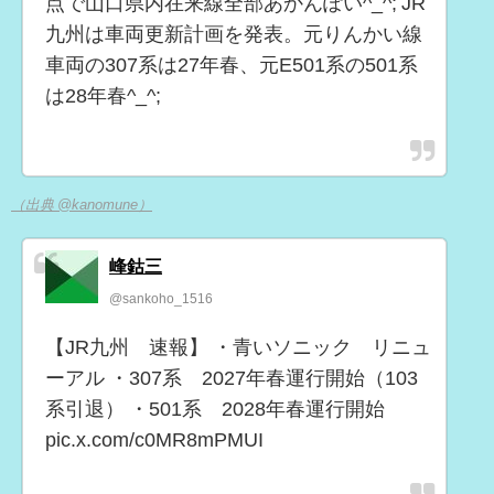
点で山口県内在来線全部あかんぽい^_^; JR
九州は車両更新計画を発表。元りんかい線
車両の307系は27年春、元E501系の501系
は28年春^_^;
（出典 @kanomune）
峰鈷三
@sankoho_1516
【JR九州 速報】 ・青いソニック リニュ
ーアル ・307系 2027年春運行開始（103
系引退） ・501系 2028年春運行開始
pic.x.com/c0MR8mPMUI