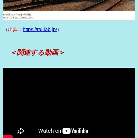
（出典：
https://raillab.jp/
）
＜関連する動画＞