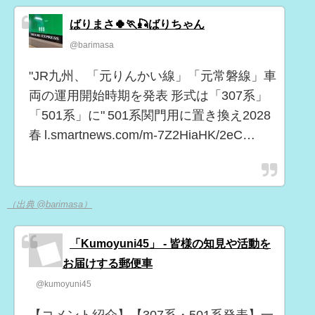
ばりまさ🍀🏃🎣ばりちゃん
@barimasa
"JR九州、「元りんかい線」「元常磐線」車
両の運用開始時期を発表 形式は「307系」
「501系」に" 501系関門用に置き換え2028
春 l.smartnews.com/m-7Z2HiaHK/2eC…
（出典 @barimasa）
「Kumoyuni45」 - 皆様の知見や活動を
お届けする郵便車
@kumoyuni45
【コメント紹介】【307系・501系発表】一