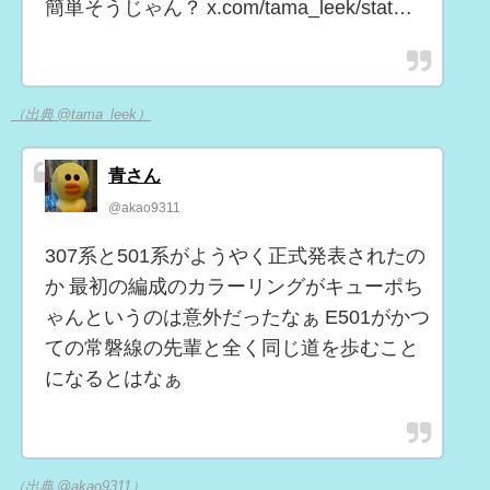
簡単そうじゃん？ x.com/tama_leek/stat…
（出典 @tama_leek）
青さん
@akao9311
307系と501系がようやく正式発表されたの
か 最初の編成のカラーリングがキューポち
ゃんというのは意外だったなぁ E501がかつ
ての常磐線の先輩と全く同じ道を歩むこと
になるとはなぁ
（出典 @akao9311）