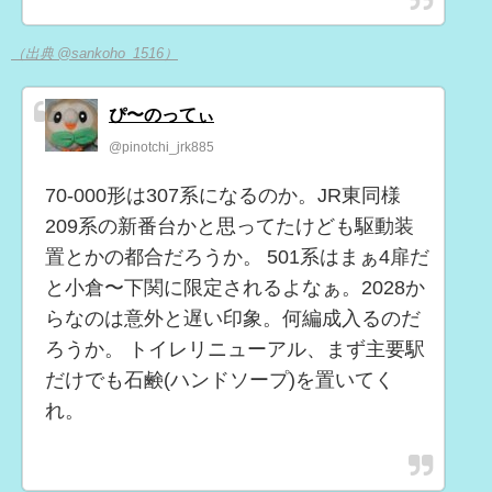
（出典 @sankoho_1516）
ぴ〜のってぃ
@pinotchi_jrk885
70-000形は307系になるのか。JR東同様
209系の新番台かと思ってたけども駆動装
置とかの都合だろうか。 501系はまぁ4扉だ
と小倉〜下関に限定されるよなぁ。2028か
らなのは意外と遅い印象。何編成入るのだ
ろうか。 トイレリニューアル、まず主要駅
だけでも石鹸(ハンドソープ)を置いてく
れ。