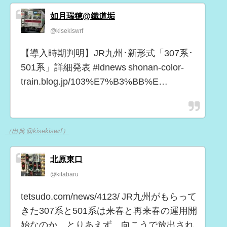
如月瑞穂@鐵道垢
@kisekiswrf
【導入時期判明】JR九州･新形式「307系･
501系」詳細発表 #ldnews shonan-color-
train.blog.jp/103%E7%B3%BB%E…
（出典 @kisekiswrf）
北原東口
@kitabaru
tetsudo.com/news/4123/ JR九州がもらって
きた307系と501系は来春と再来春の運用開
始なのか。とりあえず、向こうで放出され