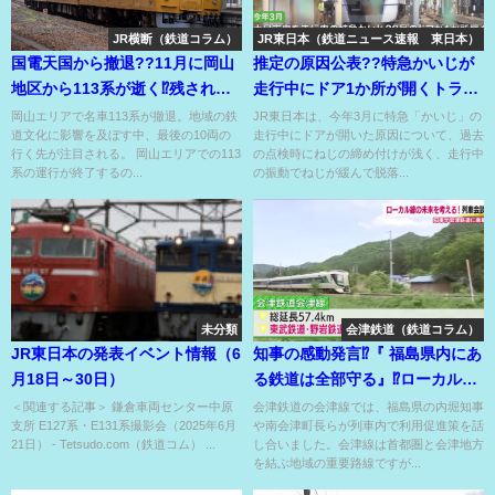
JR横断（鉄道コラム）
JR東日本（鉄道ニュース速報 東日本）
国電天国から撤退??11月に岡山
推定の原因公表??特急かいじが
地区から113系が逝く⁉残された
走行中にドア1か所が開くトラブ
エリアの動向は？
ル??
岡山エリアで名車113系が撤退。地域の鉄
JR東日本は、今年3月に特急「かいじ」の
道文化に影響を及ぼす中、最後の10両の
走行中にドアが開いた原因について、過去
行く先が注目される。 岡山エリアでの113
の点検時にねじの締め付けが浅く、走行中
系の運行が終了するの...
の振動でねじが緩んで脱落...
未分類
会津鉄道（鉄道コラム）
JR東日本の発表イベント情報（6
知事の感動発言⁉『 福島県内にあ
月18日～30日）
る鉄道は全部守る』⁉ローカル線
の未来考える列車会談??
＜関連する記事＞ 鎌倉車両センター中原
会津鉄道の会津線では、福島県の内堀知事
支所 E127系・E131系撮影会（2025年6月
や南会津町長らが列車内で利用促進策を話
21日） - Tetsudo.com（鉄道コム） ...
し合いました。会津線は首都圏と会津地方
を結ぶ地域の重要路線ですが...