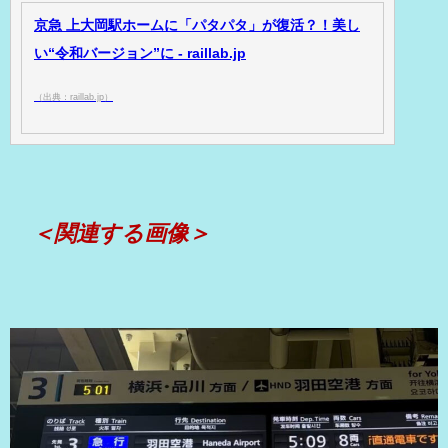
京急 上大岡駅ホームに「パタパタ」が復活？！美し
い“令和バージョン”に - raillab.jp
（出典：raillab.jp）
＜関連する画像＞