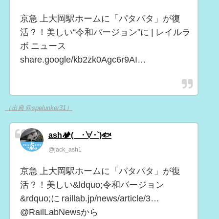
京急 上大岡駅ホームに「パタパタ」が復
活？！美しい“令和バージョン”に | レイルラ
ボ ニュース
share.google/kb2zk0Agc6r9AI…
（出典 @spelunker31）
ash🏕(´･∀･`)🐟
@jack_ash1
京急 上大岡駅ホームに「パタパタ」が復
活？！美しい&ldquo;令和バージョン
&rdquo;に raillab.jp/news/article/3…
@RailLabNewsから