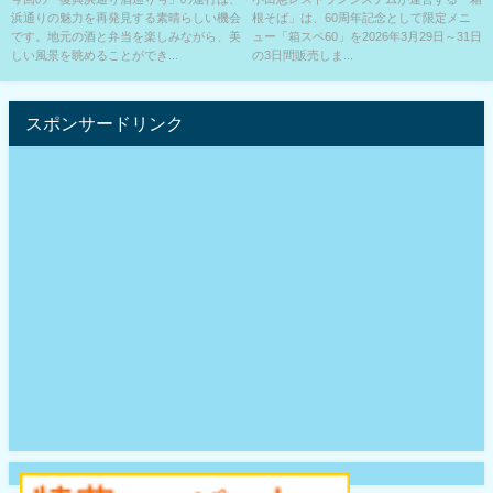
浜通りの魅力を再発見する素晴らしい機会
根そば」は、60周年記念として限定メニ
です。地元の酒と弁当を楽しみながら、美
ュー「箱スペ60」を2026年3月29日～31日
しい風景を眺めることができ...
の3日間販売しま...
スポンサードリンク