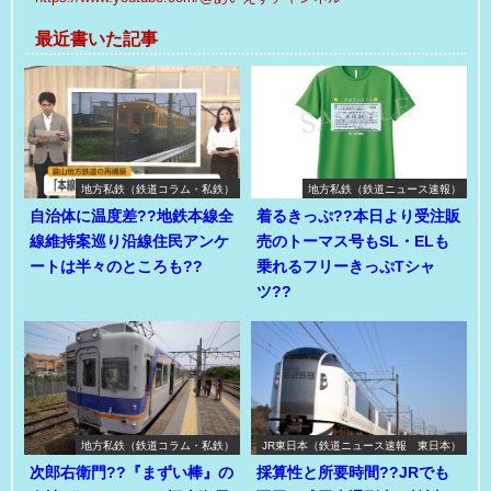
最近書いた記事
地方私鉄（鉄道コラム・私鉄）
地方私鉄（鉄道ニュース速報）
自治体に温度差??地鉄本線全
着るきっぷ??本日より受注販
線維持案巡り沿線住民アンケ
売のトーマス号もSL・ELも
ートは半々のところも??
乗れるフリーきっぷTシャ
ツ??
地方私鉄（鉄道コラム・私鉄）
JR東日本（鉄道ニュース速報 東日本）
次郎右衛門??『まずい棒』の
採算性と所要時間??JRでも