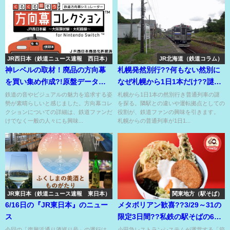
JR西日本（鉄道ニュース速報 西日本）
JR北海道（鉄道コラム）
神レベルの取材！廃品の方向幕
札幌発然別行??何もない然別に
を買い集め作成?!原盤データを
なぜ札幌から1日1本だけ??謎多
購入してデータを作成?!
き普通列車の正体に迫る⁉
鉄道の音やビジュアルの魅力を追求する姿
札幌から1日1本の然別行き普通列車の謎
勢が素晴らしいと感じました。方向幕コレ
を探る。隣駅との違いや運転拠点としての
クションについての詳細は、鉄道ファンだ
役割が、鉄道ファンの興味を引きます。
けでなく一般の人々にも興味...
札幌からの普通列車が1日1...
JR東日本（鉄道ニュース速報 東日本）
関東地方（駅そば）
6/16日の『JR東日本』のニュー
メタボリアン歓喜??3/29～31の
ス
限定3日間??私鉄の駅そばの60
周年キャンペーン??
今回の「復興浜通り酒巡り号」の運行は、
小田急レストランシステムが運営する「箱