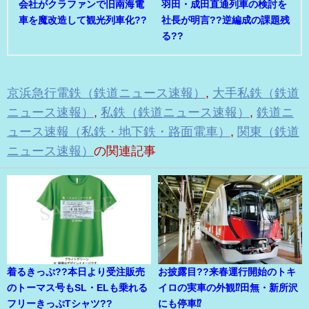
会社がクラファンで旧南海電
羽田・成田直通列車の検討を
車を魔改造して観光列車化??
社長が明言??逆編成の課題残
る??
京浜急行電鉄（鉄道ニュース速報）
,
大手私鉄（鉄道
ニュース速報）
,
私鉄（鉄道ニュース速報）
,
鉄道ニ
ュース速報（私鉄・地下鉄・路面電車）
,
関東（鉄道
ニュース速報）
の関連記事
着るきっぷ??本日より受注販売
お披露目??来春運行開始のトキ
のトーマス号もSL・ELも乗れる
イロの実車の外観⁉田無・新所沢
フリーきっぷTシャツ??
にも停車⁉