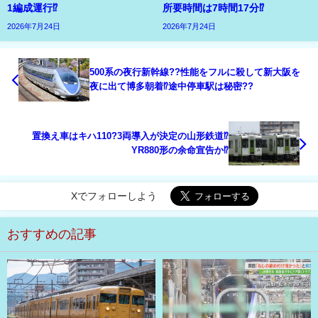
1編成運行⁉
所要時間は7時間17分⁉
2026年7月24日
2026年7月24日
500系の夜行新幹線??性能をフルに殺して新大阪を
夜に出て博多朝着⁉途中停車駅は秘密??
置換え車はキハ110?3両導入が決定の山形鉄道⁉
YR880形の余命宣告か⁉
Xでフォローしよう
おすすめの記事