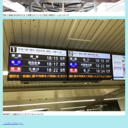
（出典 raillab.jp）