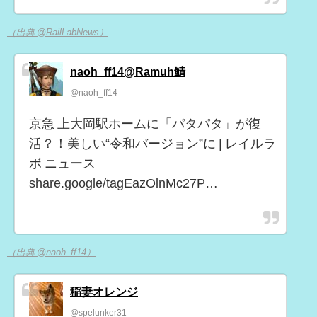
（出典 @RailLabNews）
naoh_ff14@Ramuh鯖
@naoh_ff14
京急 上大岡駅ホームに「パタパタ」が復
活？！美しい“令和バージョン”に | レイルラ
ボ ニュース
share.google/tagEazOlnMc27P…
（出典 @naoh_ff14）
稲妻オレンジ
@spelunker31