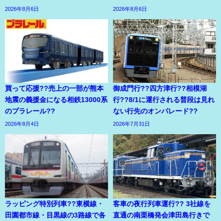
2026年8月6日
2026年8月6日
買って応援??売上の一部が熊本
御成門行??四方津行??相模湖
地震の義援金になる相鉄13000系
行??8/1に運行される普段は見れ
のプラレール??
ない行先のオンパレード??
2026年8月4日
2026年7月31日
ラッピング特別列車??東横線・
客車の夜行列車運行?? 3社線を
田園都市線・目黒線の3路線で各
直通の南栗橋発会津田島行きで