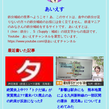
あいえす
鉄分補給の世界へようこそ！ あ、このサイトは、血中の鉄分が足
りないの方々の鉄分補給のお役には全く立てません。 鉄道マニア
のみなさんの鉄分補給をするサイトです。 あいえすとは、
I（Iron：鉄分）、S（Supply：補給）の頭文字からの造語です。
Youtube あいえすチャンネルを運営しています。
https://www.youtube.com/@あいえすチャンネル
最近書いた記事
JR北海道（鉄道ニュース速報 北海道）
九州（駅弁）
絶賛炎上中??『トクだ値』が
『影響は駅弁にも 熊本地震
実質廃止??週末パス廃止のあ
による九州新幹線の一部区間
の約束が反故になった⁉
の運休 鹿児島』についてま
とめてみた