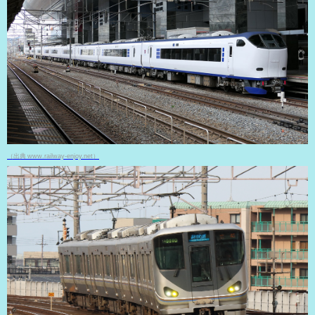
（出典 www.railway-enjoy.net）