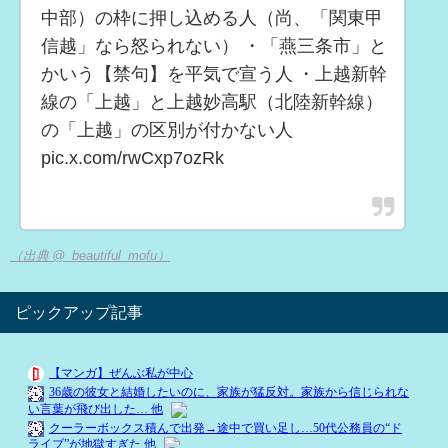
中部）の枠に押し込める人（尚、「関東甲
信越」なら怒られない） ・「燕三条市」と
かいう【禁句】を平気で宣う人 ・上越新幹
線の「上越」と上越妙高駅（北陸新幹線）
の「上越」の区別が付かない人
pic.x.com/rwCxp7ozRk
（出典 @_beautiful_mofu）
ピックアップ記事