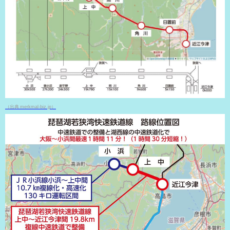
（出典 merkmal-biz.jp）