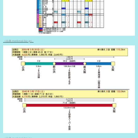
（出典 merkmal-biz.jp）