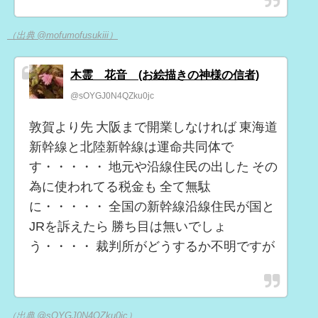
（出典 @mofumofusukiii）
木霊 花音 (お絵描きの神様の信者)
@sOYGJ0N4QZku0jc
敦賀より先 大阪まで開業しなければ 東海道
新幹線と北陸新幹線は運命共同体で
す・・・・・ 地元や沿線住民の出した その
為に使われてる税金も 全て無駄
に・・・・・ 全国の新幹線沿線住民が国と
JRを訴えたら 勝ち目は無いでしょ
う・・・・ 裁判所がどうするか不明ですが
（出典 @sOYGJ0N4QZku0jc）