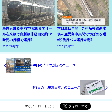
皇族も乗る車両??秋田までオー
本日運転再開！九州新幹線新水
ル在来線で白新線非経由の約12
俣～鹿児島中央間でつばめを運
時間の行程で運行⁉
転⁉代行バス運行未定⁉
2026年8月7日
2026年8月7日
6/8日の『JR九州』のニュース
6/9日の『JR東日本』のニュース
Xでフォローしよう