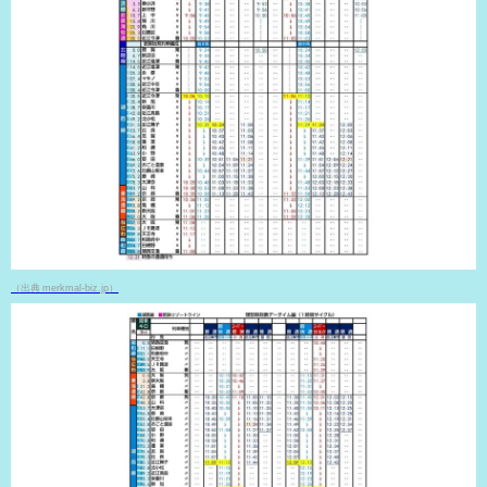
（出典 merkmal-biz.jp）