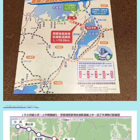
（出典 auctions.c.yimg.jp）