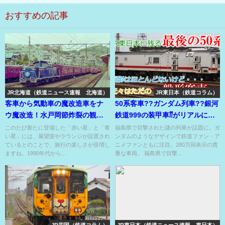
おすすめの記事
JR北海道（鉄道ニュース速報 北海道）
JR東日本（鉄道コラム）
客車から気動車の魔改造車をナ
50系客車??ガンダム列車??銀河
ウ魔改造！水戸岡節炸裂の観光
鉄道999の装甲車⁇がリアルにレ
列車の未来予想図公開！
ールを走行⁇
このたび新たに登場した「赤い星」と「青
福島県で目撃された謎の列車が話題に。ガ
い星」には、展望室やラウンジが設置され
ンダムのようなデザインで鉄道ファン・ア
ているとのことで、旅行の楽しさが倍増し
ニメファンともに注目。280万回表示の貴
ますね。1990年代から...
重な車両。 福島県で目撃...