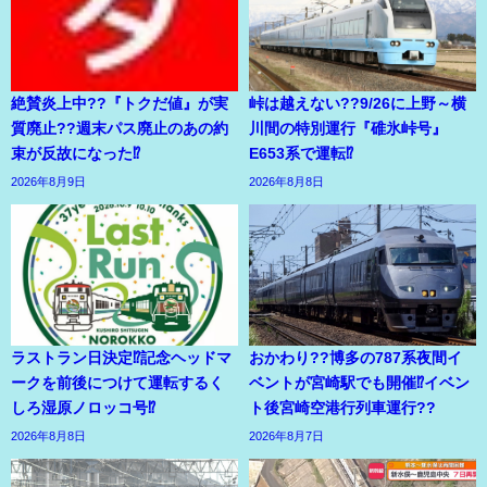
絶賛炎上中??『トクだ値』が実
峠は越えない??9/26に上野～横
質廃止??週末パス廃止のあの約
川間の特別運行『碓氷峠号』
束が反故になった⁉
E653系で運転⁉
2026年8月9日
2026年8月8日
ラストラン日決定⁉記念ヘッドマ
おかわり??博多の787系夜間イ
ークを前後につけて運転するく
ベントが宮崎駅でも開催⁉イベン
しろ湿原ノロッコ号⁉
ト後宮崎空港行列車運行??
2026年8月8日
2026年8月7日