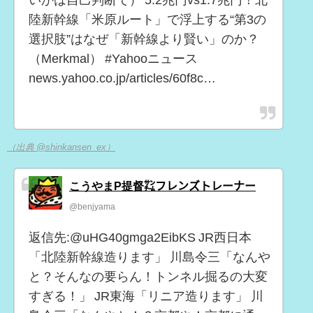
いかは自己判断で） 5.2兆円vs1.7兆円！北
陸新幹線「米原ルート」で浮上する“第3の
選択肢”はなぜ「新幹線より賢い」のか？
（Merkmal） #Yahooニュース
news.yahoo.co.jp/articles/60f8c…
（出典 @shinkansen_ex）
こうやまP提督㌠フレンズトレーナー
@benjyama
返信先:@uHG40gmga2EibKS JR西日本
「北陸新幹線造ります」 川島令三「なんや
と？そんなの要らん！トンネル掘るの大変
すぎる！」 JR東海「リニア造ります」 川