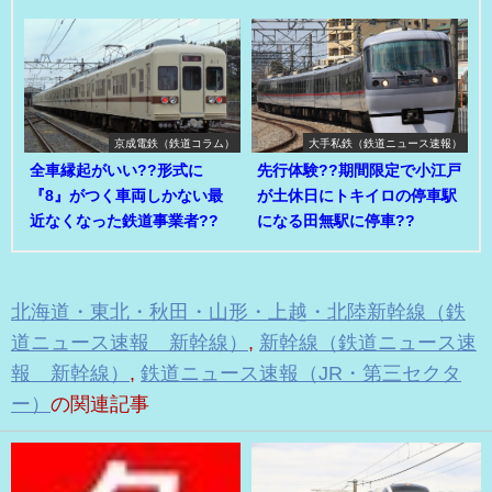
京成電鉄（鉄道コラム）
大手私鉄（鉄道ニュース速報）
全車縁起がいい??形式に
先行体験??期間限定で小江戸
『8』がつく車両しかない最
が土休日にトキイロの停車駅
近なくなった鉄道事業者??
になる田無駅に停車??
北海道・東北・秋田・山形・上越・北陸新幹線（鉄
道ニュース速報 新幹線）
,
新幹線（鉄道ニュース速
報 新幹線）
,
鉄道ニュース速報（JR・第三セクタ
ー）
の関連記事