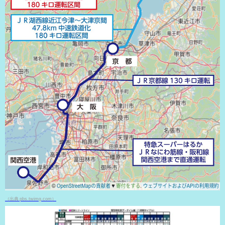
（出典 pbs.twimg.com）