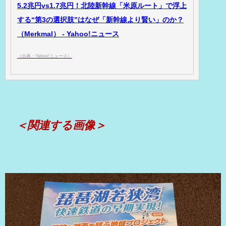
5.2兆円vs1.7兆円！北陸新幹線「米原ルート」で浮上
する“第3の選択肢”はなぜ「新幹線より賢い」のか？
（Merkmal） - Yahoo!ニュース
（出典：Yahoo!ニュース）
＜関連する画像＞