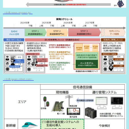
（出典 news.mynavi.jp）
（出典 japan.zdnet.com）