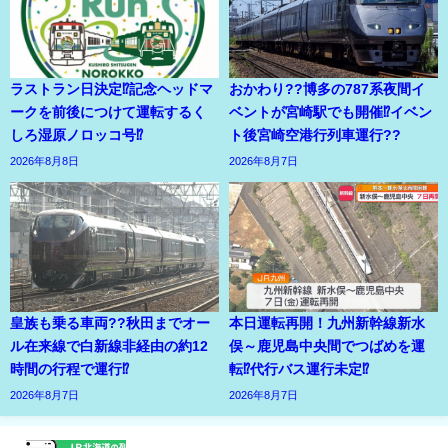
ラストラン日決定⁉記念ヘッドマ
おかわり??博多の787系夜間イ
ークを前後につけて運転するく
ベントが宮崎駅でも開催⁉イベン
しろ湿原ノロッコ号⁉
ト後宮崎空港行列車運行??
2026年8月8日
2026年8月7日
皇族も乗る車両??秋田までオー
本日運転再開！九州新幹線新水
ル在来線で白新線非経由の約12
俣～鹿児島中央間でつばめを運
時間の行程で運行⁉
転⁉代行バス運行未定⁉
2026年8月7日
2026年8月7日