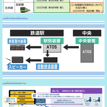
（出典 japan.zdnet.com）
（出典 freedomtrain.jp）