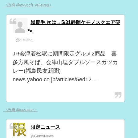
（出典 @pyycch_relieved）
黒鹿毛 次は→5/31静岡ケモノスクエア🦊
🐾
@aizuline
JR会津若松駅に期間限定グルメ2商品 喜
多方風そば、会津山塩ダブルソースカツカ
レー(福島民友新聞)
news.yahoo.co.jp/articles/5ed12…
（出典 @aizuline）
限定ニュース
@GentyNews