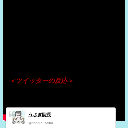
（出典 Youtube）
＜ツイッターの反応＞
うさぎ院長
@nonbiri_seitai