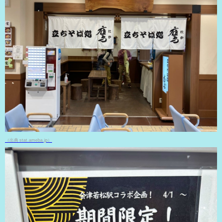
（出典 stat.ameba.jp）