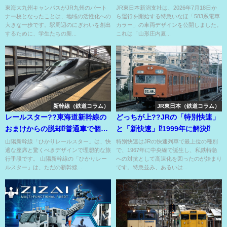
校！東海学園前駅が楽しみ！
がE653系でデビュー⁉
東海大九州キャンパスがJR九州のパート
JR東日本新潟支社は、2026年7月18日か
ナー校となったことは、地域の活性化への
ら運行を開始する特急いなほ「583系電車
大きな一歩です。駅周辺のにぎわいを創出
カラー」の車両デザインを公開しました。
するために、学生たちの新...
これは「山形庄内夏...
新幹線（鉄道コラム）
JR東日本（鉄道コラム）
レールスター??東海道新幹線の
どっちが上??JRの「特別快速」
おまけからの脱却⁉普通車で個室
と「新快速」⁉1999年に解決⁉
やグリーン車並みのシートも⁉
山陽新幹線「ひかりレールスター」は、快
特別快速はJRの快速列車で最上位の種別
適な座席と驚くべきデザインで理想的な旅
で、1967年に中央線で誕生し、私鉄特急
行手段です。 山陽新幹線の「ひかりレー
への対抗として高速化を図ったのが始まり
ルスター」は、ただの新幹線...
です。特急並み、あるいは...