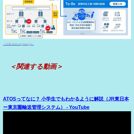
（出典 news.mynavi.jp）
＜関連する動画＞
ATOSってなに？ 小学生でもわかるように解説（JR東日本
ー東京圏輸送管理システム） - YouTube