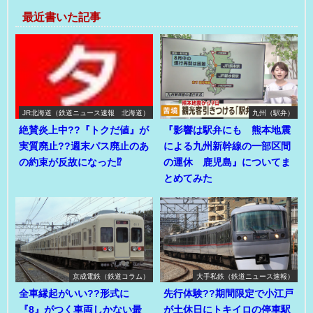
最近書いた記事
JR北海道（鉄道ニュース速報 北海道）
九州（駅弁）
絶賛炎上中??『トクだ値』が
『影響は駅弁にも 熊本地震
実質廃止??週末パス廃止のあ
による九州新幹線の一部区間
の約束が反故になった⁉
の運休 鹿児島』についてま
とめてみた
京成電鉄（鉄道コラム）
大手私鉄（鉄道ニュース速報）
全車縁起がいい??形式に
先行体験??期間限定で小江戸
『8』がつく車両しかない最
が土休日にトキイロの停車駅