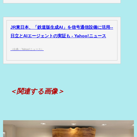
JR東日本、「鉄道版生成AI」を信号通信設備に活用--
日立とAIエージェントの実証も - Yahoo!ニュース
（出典：Yahoo!ニュース）
＜関連する画像＞