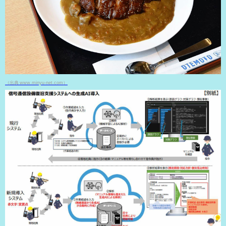
（出典 www.minyu-net.com）