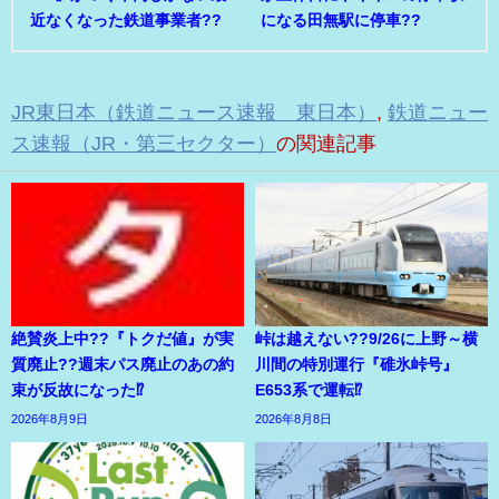
近なくなった鉄道事業者??
になる田無駅に停車??
JR東日本（鉄道ニュース速報 東日本）
,
鉄道ニュー
ス速報（JR・第三セクター）
の関連記事
絶賛炎上中??『トクだ値』が実
峠は越えない??9/26に上野～横
質廃止??週末パス廃止のあの約
川間の特別運行『碓氷峠号』
束が反故になった⁉
E653系で運転⁉
2026年8月9日
2026年8月8日