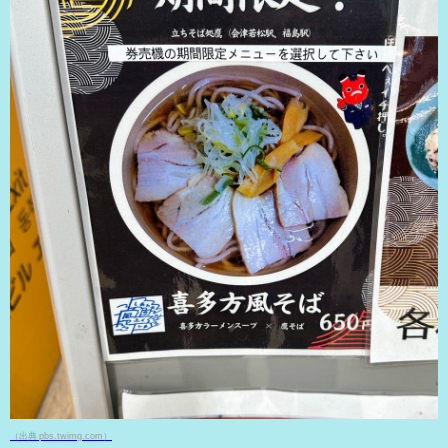
（出典 pbs.twimg.com）