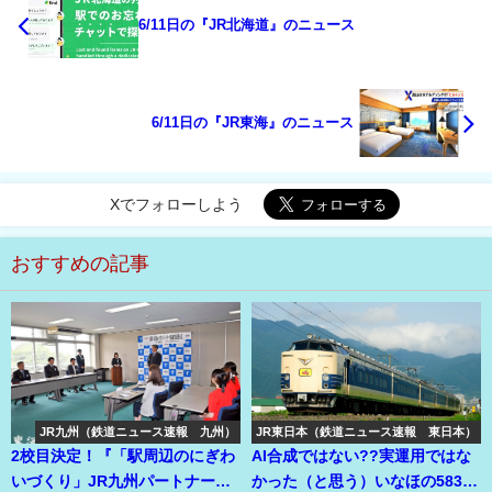
6/11日の『JR北海道』のニュース
6/11日の『JR東海』のニュース
Xでフォローしよう
おすすめの記事
JR九州（鉄道ニュース速報 九州）
JR東日本（鉄道ニュース速報 東日本）
2校目決定！『「駅周辺のにぎわ
AI合成ではない??実運用ではな
いづくり」JR九州パートナー
かった（と思う）いなほの583系