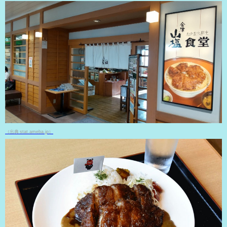
（出典 stat.ameba.jp）