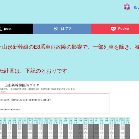
あ
post
はてブ
Pocket
した山形新幹線のE8系車両故障の影響で、一部列車を除き、
の運転計画は、下記のとおりです。