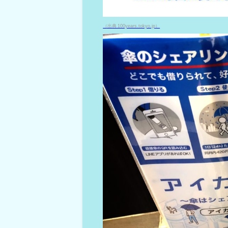
（出典 100years.tokyo.jp）