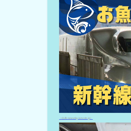
（出典 newsdig.ismcdn.jp）