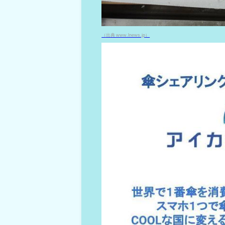
（出典 www.lnews.jp）