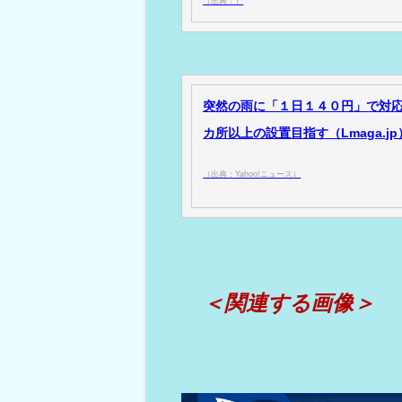
（出典：）
突然の雨に「１日１４０円」で対応
カ所以上の設置目指す（Lmaga.jp） 
（出典：Yahoo!ニュース）
＜関連する画像＞